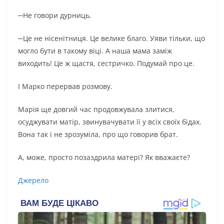
─Не говори дурниць.
─Це не нісенітниця. Це велике благо. Уяви тільки, що
могло бути в такому віці. А наша мама заміж
виходить! Це ж щастя, сестричко. Подумай про це.
І Марко перервав розмову.
Марія ще довгий час продовжувала злитися,
осуджувати матір, звинувачувати її у всіх своїх бідах.
Вона так і не зрозуміла, про що говорив брат.
А, може, просто позаздрила матері? Як вважаєте?
Джерело