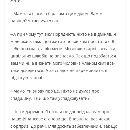
жити.
─Мамо, так і жила б разом з цим дідом. Заміж
навіщо? У твоєму-то віці.
─А при чому тут вік? Порядність ніхто не відміняв. Я
ж не якась там, щоб жити з чоловіком просто так. Я
себе поважаю, а він мене. Ми люди старої закваски,
цивільних шлюбів не визнаємо. Так що подобається
вам чи ні, а визнати мого чоловіка членом сім’ї все-
таки доведеться. А за спадок не переживайте, я
підготую заповіт.
─Мамо, ти знову про це. Ніхто не думає про
спадщину. Та й що там успадковувати?
─Це ти даремно. Я ніколи не доповідала вам про
наше фінансове становище. Впевнена, вас чекає
сюрприз. До речі, Ілля досить забезпечений. Так що