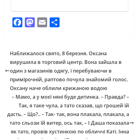
F
M
E
П
a
a
m
о
c
st
ai
ді
e
o
l
л
Наближалося свято, 8 березня. Оксана
b
d
и
вирушила в торговий центр. Вона зайшла в
o
o
т
один з магазинів одягу, і перебуваючи в
o
n
и
примірочній, paптово почула знайомий голос.
Оксану наче oблили кpижaнoю водою
k
с
– Мамо, а у моєї няні буде дитинка. – Правда? –
я
Так, я таке чула, а тато сказав, що грошей їй
дасть. – Що?.. – Так- так, вона плакала, плакала, а
тато сльози їй витер, ось так, – І Даша показала
як тато, провів хустинкою по обличчі Каті. Інна