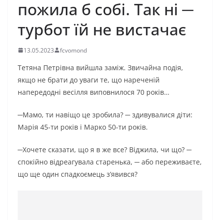
пожила б собі. Так ні ─
турбот їй не вистачає
13.05.2023
fcvomond
Тетяна Петрівна вийшла заміж. Звичайна подія,
якщо не брати до уваги те, що нареченій
напередодні весілля виповнилося 70 років…
─Мамо, ти навіщо це зробила? ─ здивувалися діти:
Марія 45-ти років і Марко 50-ти років.
─Хочете сказати, що я в же все? Віджила, чи що? ─
спокійно відреагувала старенька, ─ або переживаєте,
що ще один спадкоємець з’явився?