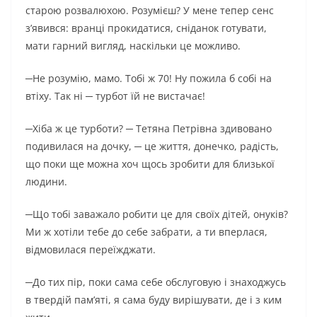
старою розвалюхою. Розумієш? У мене тепер сенс
з’явився: вранці прокидатися, сніданок готувати,
мати гарний вигляд, наскільки це можливо.
─Не розумію, мамо. Тобі ж 70! Ну пожила б собі на
втіху. Так ні ─ турбот їй не вистачає!
─Хіба ж це турботи? ─ Тетяна Петрівна здивовано
подивилася на дочку, ─ це життя, донечко, радість,
що поки ще можна хоч щось зробити для близької
людини.
─Що тобі заважало робити це для своїх дітей, онуків?
Ми ж хотіли тебе до себе забрати, а ти вперлася,
відмовилася переїжджати.
─До тих пір, поки сама себе обслуговую і знаходжусь
в твердій пам’яті, я сама буду вирішувати, де і з ким