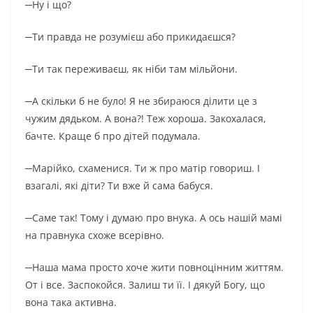
─Ну і що?
─Ти правда не розумієш або прикидаєшся?
─Ти так переживаєш, як ніби там мільйони.
─А скільки б не було! Я не збираюся ділити це з
чужим дядьком. А вона?! Теж хороша. Закохалася,
бачте. Краще б про дітей подумала.
─Марійко, схаменися. Ти ж про матір говориш. І
взагалі, які діти? Ти вже й сама бабуся.
─Саме так! Тому і думаю про внука. А ось нашій мамі
на правнука схоже всерівно.
─Наша мама просто хоче жити повноцінним життям.
От і все. Заспокойся. Залиш ти її. І дякуй Богу, що
вона така активна.