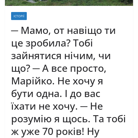
ІСТОРІЇ
─ Мамо, от навіщо ти
це зробила? Тобі
зайнятися нічим, чи
що? ─ А все просто,
Марійко. Не хочу я
бути одна. І до вас
їхати не хочу. ─ Не
розумію я щось. Та тобі
ж уже 70 років! Ну