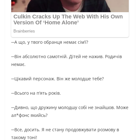
─А що, у твого обранця немає сім’ї?
─Він абсолютно самотній. Дітей не нажив. Родичів
немає.
─Цікавий персонаж. Він же молодше тебе?
─Всього на п’ять років.
─Дивно, що дружину молодшу собі не знайшов. Може
ал*фонс якийсь?
─Все, досить. Я не стану продовжувати розмову в
такому тоні!