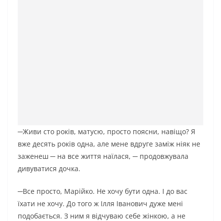
─Живи сто років, матусю, просто поясни, навіщо? Я
вже десять років одна, але мене вдруге заміж ніяк не
заженеш ─ на все життя наїлася, ─ продовжувала
дивуватися дочка.
─Все просто, Марійко. Не хочу бути одна. І до вас
їхати не хочу. До того ж Ілля Іванович дуже мені
подобається. З ним я відчуваю себе жінкою, а не