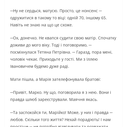
─Ну не сердься, матусю. Просто, це нонсенс ─
одружитися в такому то віці: одній 70, іншому 65.
Навіть не знаю на що це схоже.
─Ох, донечко. Не квапся судити свою матір. Спочатку
доживи до мого віку. Тоді і поговоримо, ─
посміхнулася Тетяна Петрівна. ─ Гаразд, пора мені,
чоловік чекає. Приходьте у гості. Ми з Іллею
Івановичем будемо дуже раді.
Мати пішла, а Марія зателефонувала братові:
─Привіт, Марко. Ну що, поговорила я з нею. Вони і
правда шлюб зареєстрували. Маячня якась.
─Та заспокойся ти, Марійко! Може, у них і правда ─
любов. Скільки того життя? Нехай порадіють! І нам
простіше ─ не потрібно відвідувати та розважати