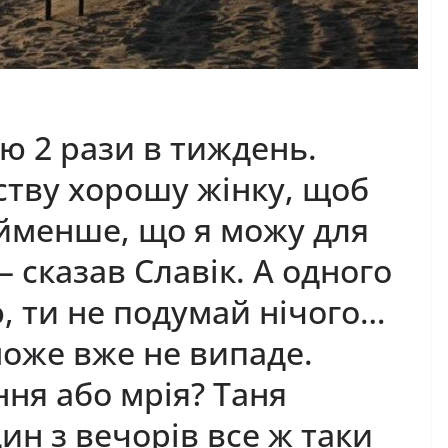
ю 2 рази в тиждень.
тву хорошу жінку, щоб
айменше, що я можу для
– сказав Славік. А одного
ю, ти не подумай нічого…
може вже не випаде.
ння або мрія? Таня
ин з вечорів все ж таки