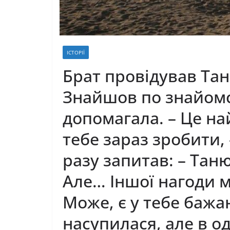
ІСТОРІЇ
Брат провідував Тан
Знайшов по знайомс
допомагала. – Це н
тебе зараз зробити, 
разу запитав: – Тан
Але… Іншої нагоди 
Може, є у тебе бажа
насупилася, але в од