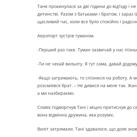
Таня прокинулася за дві години до від’їзду і н
дитинстві. Разом з батьками і братом. І зараз
щасливий час, коли все було спокійно і радісн
Аеропорт зустрів туманом.
-Перший раз таке. Туман зазвичай у нас пізньої
-Ти не чекай вильоту. Я тут сама, давай додому
-Якщо затримають, то спізнюся на роботу. А м
розсміявся брат. – Не дивися на мене так. Жа
а ми назбираємо.
Славік підморгнув Тані і міцно притиснув до се
вона відмінна дружина, яка розуміє.
Виліт затримали. Тані здавалося, що доля знов