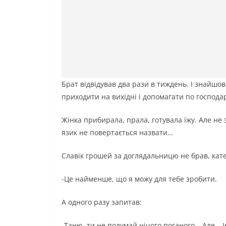
Брат відвідував два рази в тиждень. І знайшо
приходити на вихідні і допомагати по господа
Жінка прибирала, прала, готувала їжу. Але н
язик не повертається назвати…
Славік грошей за доглядальницю не брав, кат
-Це найменше, що я можу для тебе зробити.
А одного разу запитав:
-Таню, ти не подумай нічого поганого… Але… І