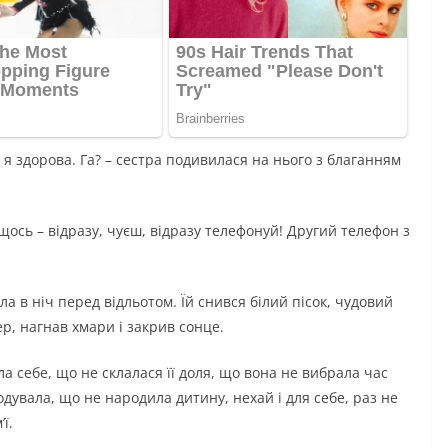
е я здорова. Га? – сестра подивилася на нього з благанням
щось – відразу, чуєш, відразу телефонуй! Другий телефон з
а в ніч перед відльотом. Їй снився білий пісок, чудовий
ер, нагнав хмари і закрив сонце.
ла себе, що не склалася її доля, що вона не вибрала час
дувала, що не народила дитину, нехай і для себе, раз не
ї.