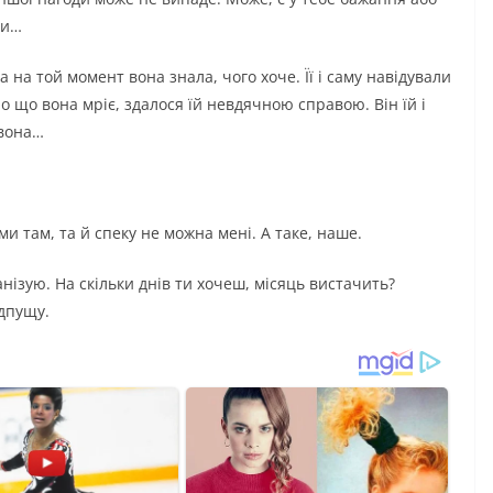
ки…
 на той момент вона знала, чого хоче. Її і саму навідували
ро що вона мріє, здалося їй невдячною справою. Він їй і
 вона…
ми там, та й спеку не можна мені. А таке, наше.
анізую. На скільки днів ти хочеш, місяць вистачить?
ідпущу.