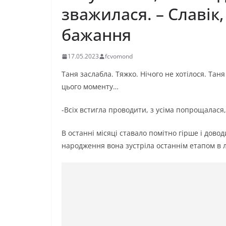
зважилася. – Славік,
бажання
17.05.2023
fcvomond
Таня заслабла. Тяжко. Нічого не хотілося. Таня
цього моменту…
-Всіх встигла проводити, з усіма попрощалася,
В останні місяці ставало помітно гірше і дово
народження вона зустріла останнім етапом в л