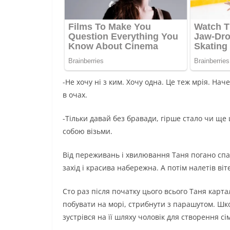
-Не хочу ні з ким. Хочу одна. Це теж мрія. Нач
в очах.
-Тільки давай без бравади, гірше стало чи ще 
собою візьми.
Від переживань і хвилювання Таня погано спал
захід і красива набережна. А потім налетів віт
Сто раз після початку цього всього Таня карта
побувати на морі, стрибнути з парашутом. Шко
зустрівся на її шляху чоловік для створення сім’