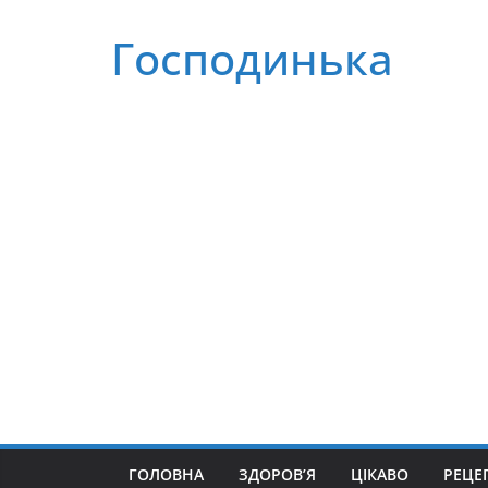
Перейти
Господинька
до
вмісту
ГОЛОВНА
ЗДОРОВ’Я
ЦІКАВО
РЕЦЕ