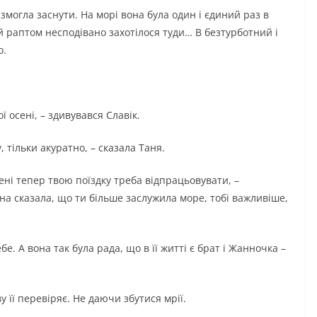
е змогла заснути. На морі вона була один і єдиний раз в
 їй раптом несподівано захотілося туди… В безтурботний і
о.
 осені, – здивувався Славік.
, тільки акуратно, – сказала Таня.
ені тепер твою поїздку треба відпрацьовувати, –
нна сказала, що ти більше заслужила море, тобі важливіше,
бе. А вона так була рада, що в її житті є брат і Жанночка –
у її перевіряє. Не даючи збутися мрії.