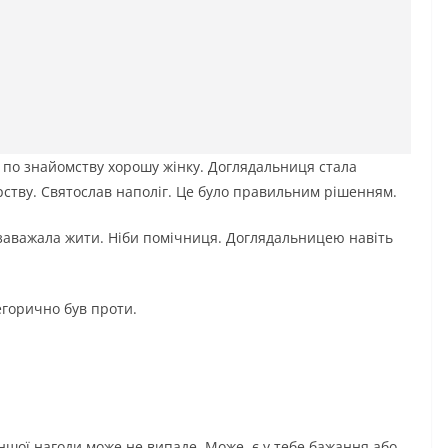
в по знайомству хорошу жінку. Доглядальниця стала
рству. Святослав наполіг. Це було правильним рішенням.
е заважала жити. Ніби помічниця. Доглядальницею навіть
егорично був проти.
ншої нагоди може не випаде. Може, є у тебе бажання або