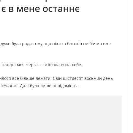
 є в мене останнє
 дуже була рада тому, що ніхто з батьків не бачив вже
 тепер і моя черга, – втішала вона себе.
дилося все більше лежати. Свій шістдесят восьмий день
ік*ванні. Далі була лише невідомість…