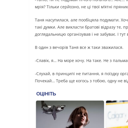
мрія? Тільки серйозно, не ці твої м’ятні пряни
Таня насупилася, але пообіцяла подумати. Хоча
такі думки. Але викласти братові відразу те, п
доглядальницю організував і не забуває. І тут
В один з вечорів Таня все ж таки зважилася.
-Славік, я… На море хочу. На таке. Не з пальма
-Слухай, в принципі не питання, я поїздку орг
Почекай… Треба ще когось з тобою, одну не в