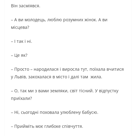
Він засміявся.
– А ви молодець, люблю розумних жінок. А ви
місцева?
– І так і ні.
– Це як?
– Просто – народилася і виросла тут, поїхала вчитися
у Львів, закохалася в місто і далі там жила.
– О, так ми з вами земляки, світ тісний. У відпустку
приїхали?
– Ні, сьогодні поховала улюблену бабусю.
– Прийміть моє глибоке співчуття.