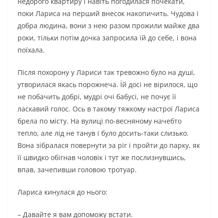
недорого квартиру і навіть погодилася почекати,
поки Лариса на перший внесок накопичить. Чудова і
добра людина, вони з нею разом прожили майже два
роки, тільки потім дочка запросила їй до себе, і вона
поїхала.
Після похорону у Лариси так тревожно було на душі,
утворилася якась порожнеча. Їй досі не вірилося, що
не побачить добрі, мудрі очі бабусі, не почує її
ласкавий голос. Ось в такому тяжкому настрої Лариса
брела по місту. На вулиці по-весняному начебто
тепло, але лід не танув і було досить-таки слизько.
Вона зібралася повернути за ріг і пройти до парку, як
її швидко обігнав чоловік і тут же послизнувшись,
впaв, зачепивши головою тротуар.
Лариса кинулася до нього:
– Давайте я вам допоможу встати.