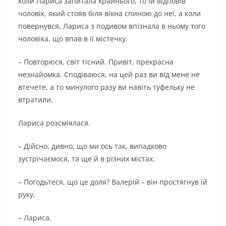
коли Лариса запитала крайнього, то їй відповів
чоловік, який стояв біля вікна спиною до неї, а коли
повернувся, Лариса з подивом впізнала в ньому того
чоловіка, що впав в її містечку.
– Повторюся, світ тісний. Привіт, прекрасна
незнайомка. Сподіваюся, на цей раз ви від мене не
втечете, а то минулого разу ви навіть туфельку не
втратили.
Лариса розсміялася.
– Дійсно, дивно, що ми ось так, випадково
зустрічаємося, та ще й в різних містах.
– Погодьтеся, що це доля? Валерій – він простягнув їй
руку.
– Лариса.