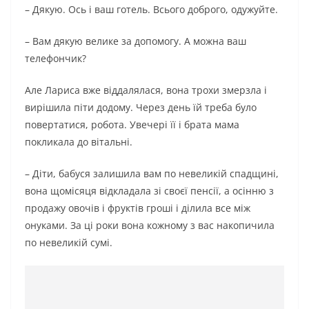
– Дякую. Ось і ваш готель. Всього доброго, одужуйте.
– Вам дякую велике за допомогу. А можна ваш
телефончик?
Але Лариса вже віддалялася, вона трохи змерзла і
вирішила піти додому. Через день їй треба було
повертатися, робота. Увечері її і брата мама
покликала до вітальні.
– Діти, бабуся залишила вам по невеликій спадщині,
вона щомісяця відкладала зі своєї пенсії, а осінню з
продажу овочів і фруктів гроші і ділила все між
онуками. За ці роки вона кожному з вас накопичила
по невеликій сумі.