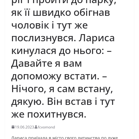
як її швидко обігнав
чоловік і тут же
послизнувся. Лариса
кинулася до нього: –
Давайте я вам
допоможу встати. –
Нічого, я сам встану,
дякую. Він встав і тут
же похитнувся.
19.06.2023
fcvomond
Лариса приїхала в місто свого дитинства по дуже