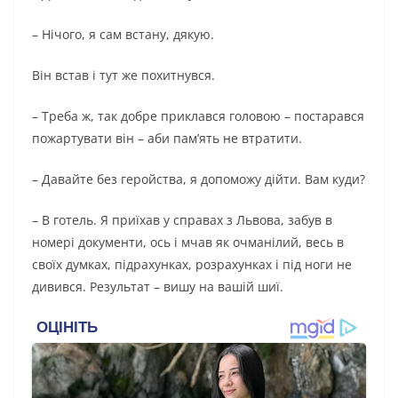
– Нічого, я сам встану, дякую.
Він встав і тут же похитнувся.
– Треба ж, так добре приклався головою – постарався
пожартувати він – аби пам’ять не втратити.
– Давайте без геройства, я допоможу дійти. Вам куди?
– В готель. Я приїхав у справах з Львова, забув в
номері документи, ось і мчав як очманілий, весь в
своїх думках, підрахунках, розрахунках і під ноги не
дивився. Результат – вишу на вашій шиї.