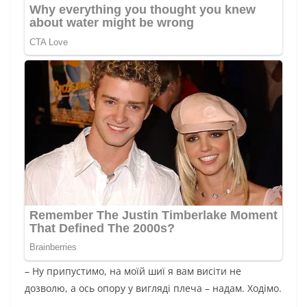
– Ну припустимо, на моїй шиї я вам висіти не
дозволю, а ось опору у вигляді плеча – надам. Ходімо.