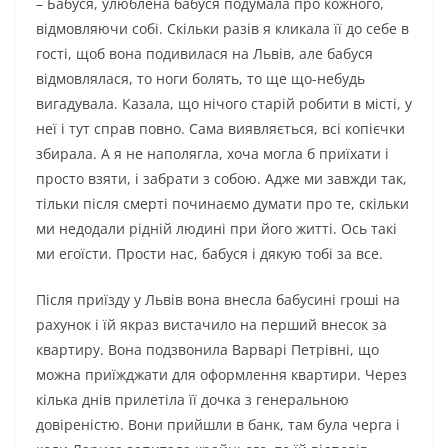
– Бабуся, улюблена бабуся подумала про кожного,
відмовляючи собі. Скільки разів я кликала її до себе в
гості, щоб вона подивилася на Львів, але бабуся
відмовлялася, то ноги болять, то ще що-небудь
вигадувала. Казала, що нічого старій робити в місті, у
неї і тут справ повно. Сама виявляється, всі копієчки
збирала. А я не наполягла, хоча могла б приїхати і
просто взяти, і забрати з собою. Адже ми завжди так,
тільки після смерті починаємо думати про те, скільки
ми недодали рідній людині при його житті. Ось такі
ми егоїсти. Прости нас, бабуся і дякую тобі за все.
Після приїзду у Львів вона внесла бабусині гроші на
рахунок і їй якраз вистачило на перший внесок за
квартиру. Вона подзвонила Варварі Петрівні, що
можна приїжджати для оформлення квартири. Через
кілька днів прилетіла її дочка з генеральною
довіреністю. Вони прийшли в банк, там була черга і