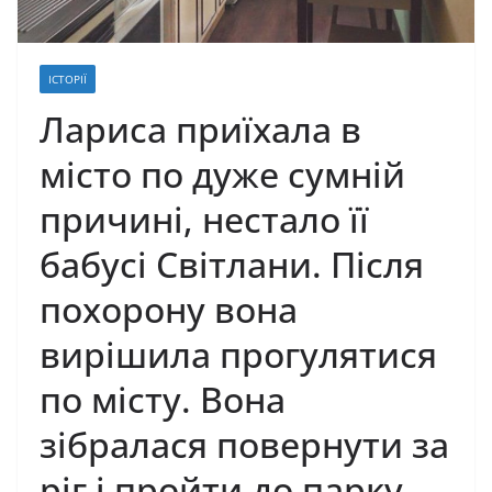
ІСТОРІЇ
Лариса приїхала в
місто по дуже сумній
причині, нестало її
бабусі Світлани. Після
похорону вона
вирішила прогулятися
по місту. Вона
зібралася повернути за
ріг і пройти до парку,