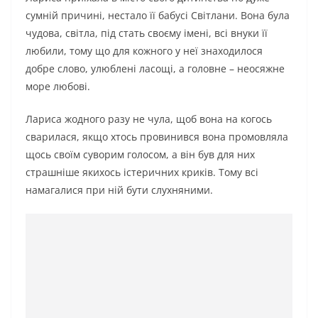
сумній причині, нестало її бабусі Світлани. Вона була
чудова, світла, під стать своєму імені, всі внуки її
любили, тому що для кожного у неї знаходилося
добре слово, улюблені ласощі, а головне – неосяжне
море любові.
Лариса жодного разу не чула, щоб вона на когось
сварилася, якщо хтось провинився вона промовляла
щось своїм суворим голосом, а він був для них
страшніше якихось істеричних криків. Тому всі
намагалися при ній бути слухняними.