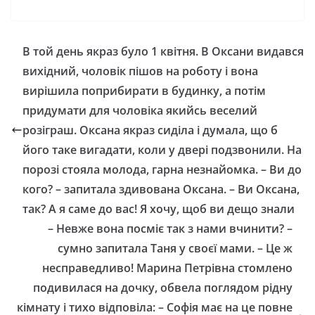
a
a
m
о
c
st
ai
ді
e
o
l
л
В той день якраз було 1 квітня. В Оксани видався
b
d
и
вихідний, чоловік пішов на роботу і вона
o
o
т
вирішила поприбирати в будинку, а потім
o
n
и
придумати для чоловіка якийсь веселий
розіграш. Оксана якраз сиділа і думала, що б
k
с
його таке вигадати, коли у двері подзвонили. На
я
порозі стояла молода, гарна незнайомка. – Ви до
кого? – запитала здивована Оксана. – Ви Оксана,
так? А я саме до вас! Я хочу, щоб ви дещо знали
– Невже вона посміє так з нами вчинити? –
сумно запитала Таня у своєї мами. – Це ж
несправедливо! Марина Петрівна стомлено
подивилася на дочку, обвела поглядом рідну
кімнату і тихо відповіла: – Софія має на це повне