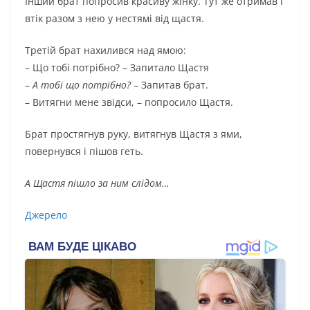
Інший брат попросив красиву жінку. Тут же отримав і
втік разом з нею у нестямі від щастя.
Третій брат нахилився над ямою:
– Що тобі потрібно? – Запитало Щастя
–
А тобі що потрібно?
– Запитав брат.
– Витягни мене звідси, – попросило Щастя.
Брат простягнув руку, витягнув Щастя з ями,
повернувся і пішов геть.
А Щастя пішло за ним слідом…
Джерело