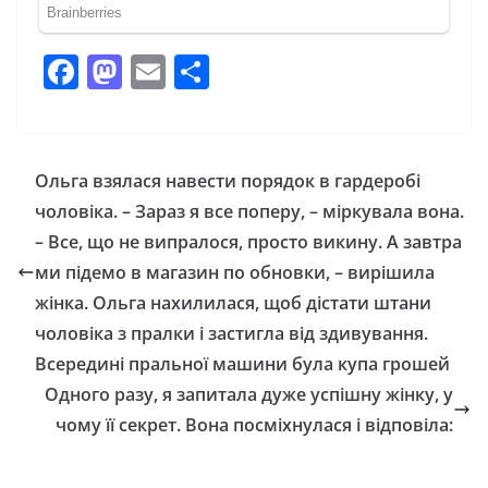
F
M
E
П
a
a
m
о
c
st
ai
ді
e
o
l
л
Ольга взялася навести порядок в гардеробі
b
d
и
чоловіка. – Зараз я все поперу, – міркувала вона.
o
o
т
– Все, що не випралося, просто викину. А завтра
o
n
и
ми підемо в магазин по обновки, – вирішила
жінка. Ольга нахилилася, щоб дістати штани
k
с
чоловіка з пралки і застигла від здивування.
я
Всередині пральної машини була купа грошей
Одного разу, я запитала дуже успішну жінку, у
чому її секрет. Вона посміхнулася і відповіла: