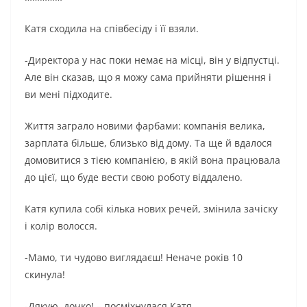
Катя сходила на співбесіду і її взяли.
-Директора у нас поки немає на місці, він у відпустці.
Але він сказав, що я можу сама прийняти рішення і
ви мені підходите.
Життя заграло новими фарбами: компанія велика,
зарплата більше, близько від дому. Та ще й вдалося
домовитися з тією компанією, в якій вона працювала
до цієї, що буде вести свою роботу віддалено.
Катя купила собі кілька нових речей, змінила зачіску
і колір волосся.
-Мамо, ти чудово виглядаєш! Неначе років 10
скинула!
-Дякую, дочко! – посміхнулася Катя.