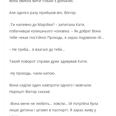
вона звикла жити тільки з донькою.
Але одного разу прийшов він, Віктор.
-Ти напевно до Марійки? – запитала Катя,
побачивши колишнього чоловіка. – Як добре! Вона
тебе чекає постійно! Проходь, я зараз подзвоню їй…
– Не треба… я взагалі до тебе…
Такий поворот справи дуже здивував Катю.
-Ну проходь, чаєм напою.
Вони сиділи один навпроти одного і мовчали.
Нарешті Віктор сказав:
-Вона мене не любить… зовсім… їй потрібна була
лише дитина і штамп в паспорті. Я зараз живу у