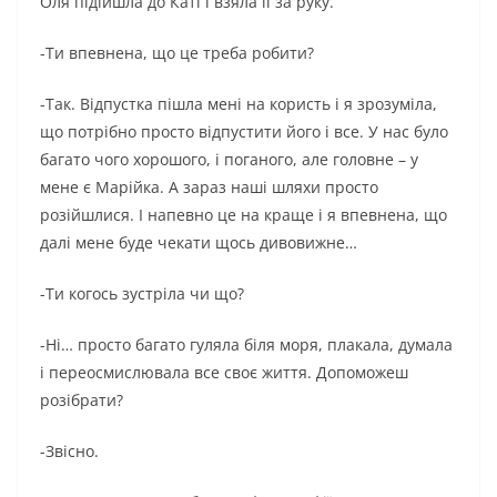
Оля підійшла до Каті і взяла її за руку.
-Ти впевнена, що це треба робити?
-Так. Відпустка пішла мені на користь і я зрозуміла,
що потрібно просто відпустити його і все. У нас було
багато чого хорошого, і поганого, але головне – у
мене є Марійка. А зараз наші шляхи просто
розійшлися. І напевно це на краще і я впевнена, що
далі мене буде чекати щось дивовижне…
-Ти когось зустріла чи що?
-Ні… просто багато гуляла біля моря, плакала, думала
і переосмислювала все своє життя. Допоможеш
розібрати?
-Звісно.