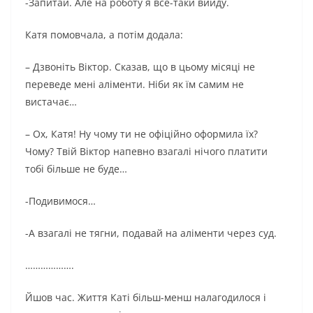
-Запитай. Але на роботу я все-таки вийду.
Катя помовчала, а потім додала:
– Дзвоніть Віктор. Сказав, що в цьому місяці не
переведе мені аліменти. Ніби як їм самим не
вистачає…
– Ох, Катя! Ну чому ти не офіційно оформила їх?
Чому? Твій Віктор напевно взагалі нічого платити
тобі більше не буде…
-Подивимося…
-А взагалі не тягни, подавай на аліменти через суд.
……………….
Йшов час. Життя Каті більш-менш налагодилося і