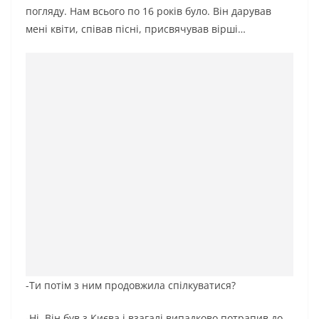
погляду. Нам всього по 16 років було. Він дарував
мені квіти, співав пісні, присвячував вірші…
-Ти потім з ним продовжила спілкуватися?
-Ні. Він був з Києва і взагалі випадково потрапив до