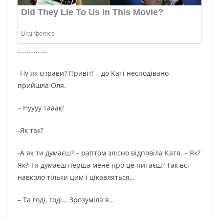
……………..
-Ну як справи? Привіт! – до Каті несподівано
прийшла Оля.
– Нуууу тааак!
-Як так?
-А як ти думаєш? – раптом злісно відповіла Катя. – Як?
Як? Ти думаєш перша мене про це питаєш? Так всі
навколо тільки цим і цікавляться…
– Та годі, годі… Зрозуміла я…