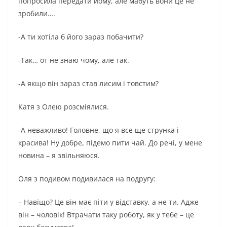
попросила передати йому, але мабуть вони це не
зробили….
-А ти хотіла б його зараз побачити?
-Так… от не знаю чому, але так.
-А якщо він зараз став лисим і товстим?
Катя з Олею розсміялися.
-А неважливо! Головне, що я все ще струнка і
красива! Ну добре, підемо пити чай. До речі, у мене
новина – я звільняюся.
Оля з подивом подивилася на подругу:
– Навіщо? Це він має піти у відставку, а не ти. Адже
він – чоловік! Втрачати таку роботу, як у тебе – це