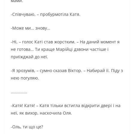
мами.
-Співчуваю, – пробурмотіла Катя.
-Може ми… знову…
-Ні, – голос Каті став жорстким. – На даний момент я
не готова… Ти краще Марійці дзвони частіше і
приїжджай до неї.
-Я зрозумів, – сумно сказав Віктор. – Набирай її. Піду з
нею погуляю.
……………
-Катя! Катя! – Катя тільки встигла відкрити двері і на
неї, як вихор, наскочила Оля.
-Оль, ти що це?