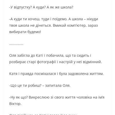
-У відпустку? А куди? А як же школа?
-А куди ти хочеш, туди і поїдемо. А школа – нікуди
твоя школа не дінеться. Вмикай комп’ютер, зараз
вибирати будемо!
……………
Оля забігла до Каті і побачила, що та сидить і
розбирає старі фотографії і настрій у неї відмінний.
Катя і правда посміхалася і була задоволена життям.
-Що це ти робиш? – запитала Оля.
-Ну як що? Викреслюю зі свого життя чоловіка на ім’я
Віктор.