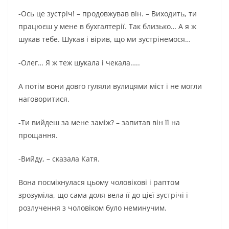
-Ось це зустріч! – продовжував він. – Виходить, ти
працюєш у мене в бухгалтерії. Так близько… А я ж
шукав тебе. Шукав і вірив, що ми зустрінемося…
-Олег… Я ж теж шукала і чекала…..
А потім вони довго гуляли вулицями міст і не могли
наговоритися.
-Ти вийдеш за мене заміж? – запитав він її на
прощання.
-Вийду, – сказала Катя.
Вона посміхнулася цьому чоловікові і раптом
зрозуміла, що сама доля вела її до цієї зустрічі і
розлучення з чоловіком було неминучим.