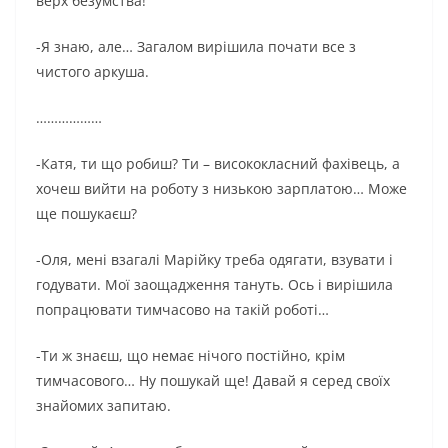
верх безумства!
-Я знаю, але… Загалом вирішила почати все з
чистого аркуша.
………………
-Катя, ти що робиш? Ти – висококласний фахівець, а
хочеш вийти на роботу з низькою зарплатою… Може
ще пошукаєш?
-Оля, мені взагалі Марійку треба одягати, взувати і
годувати. Мої заощадження тануть. Ось і вирішила
попрацювати тимчасово на такій роботі…
-Ти ж знаєш, що немає нічого постійно, крім
тимчасового… Ну пошукай ще! Давай я серед своїх
знайомих запитаю.