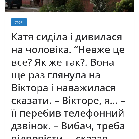
ІСТОРІЇ
Катя сиділа і дивилася
на чоловіка. “Невже це
все? Як же так?. Вона
ще раз глянула на
Віктора і наважилася
сказати. – Вікторе, я… –
її перебив телефонний
дзвінок. – Вибач, треба
відповісти, – сказав