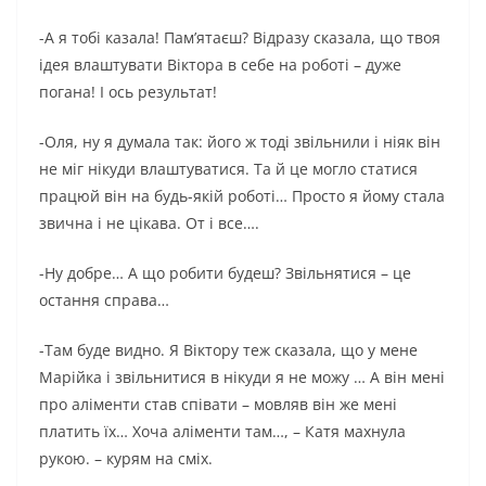
-А я тобі казала! Пам’ятаєш? Відразу сказала, що твоя
ідея влаштувати Віктора в себе на роботі – дуже
погана! І ось результат!
-Оля, ну я думала так: його ж тоді звільнили і ніяк він
не міг нікуди влаштуватися. Та й це могло статися
працюй він на будь-якій роботі… Просто я йому стала
звична і не цікава. От і все….
-Ну добре… А що робити будеш? Звільнятися – це
остання справа…
-Там буде видно. Я Віктору теж сказала, що у мене
Марійка і звільнитися в нікуди я не можу … А він мені
про аліменти став співати – мовляв він же мені
платить їх… Хоча аліменти там…, – Катя махнула
рукою. – курям на сміх.