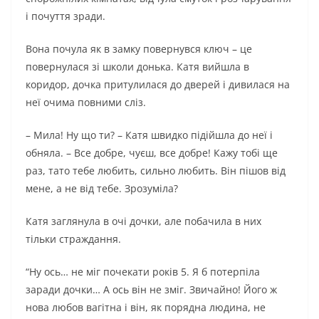
і почуття зради.
Вона почула як в замку повернувся ключ – це
повернулася зі школи донька. Катя вийшла в
коридор, дочка притулилася до дверей і дивилася на
неї очима повними сліз.
– Мила! Ну що ти? – Катя швидко підійшла до неї і
обняла. – Все добре, чуєш, все добре! Кажу тобі ще
раз, тато тебе любить, сильно любить. Він пішов від
мене, а не від тебе. Зрозуміла?
Катя заглянула в очі дочки, але побачила в них
тільки страждання.
“Ну ось… не міг почекати років 5. Я б потерпіла
заради дочки… А ось він не зміг. Звичайно! Його ж
нова любов вагітна і він, як порядна людина, не