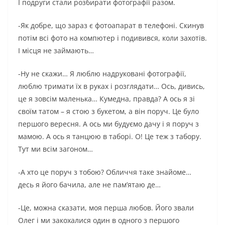
І подруги стали розбирати фотографії разом.
-Як добре, що зараз є фотоапарат в телефоні. Скинув
потім всі фото на компютер і подивився, коли захотів.
І місця не займають…
-Ну не скажи… Я люблю надруковані фотографії,
люблю тримати їх в руках і розглядати… Ось, дивись,
це я зовсім маленька… Кумедна, правда? А ось я зі
своїм татом – я стою з букетом, а він поруч. Це було
першого вересня. А ось ми будуємо дачу і я поруч з
мамою. А ось я танцюю в таборі. О! Це теж з табору.
Тут ми всім загоном…
-А хто це поруч з тобою? Обличчя таке знайоме…
десь я його бачила, але не пам’ятаю де…
-Це, можна сказати, моя перша любов. Його звали
Олег і ми закохалися один в одного з першого