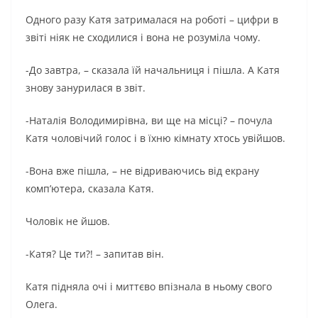
Одного разу Катя затрималася на роботі – цифри в
звіті ніяк не сходилися і вона не розуміла чому.
-До завтра, – сказала їй начальниця і пішла. А Катя
знову занурилася в звіт.
-Наталія Володимирівна, ви ще на місці? – почула
Катя чоловічий голос і в їхню кімнату хтось увійшов.
-Вона вже пішла, – не відриваючись від екрану
комп’ютера, сказала Катя.
Чоловік не йшов.
-Катя? Це ти?! – запитав він.
Катя підняла очі і миттєво впізнала в ньому свого
Олега.