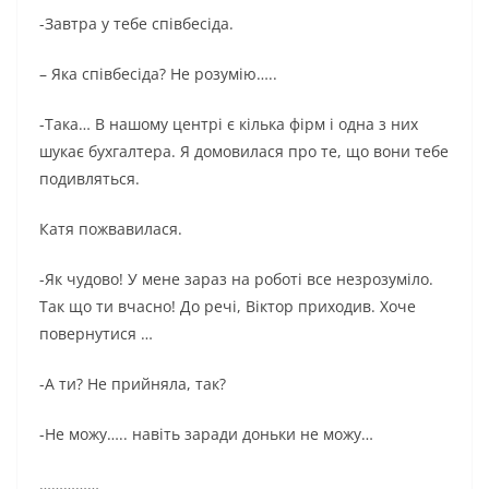
-Завтра у тебе співбесіда.
– Яка співбесіда? Не розумію…..
-Така… В нашому центрі є кілька фірм і одна з них
шукає бухгалтера. Я домовилася про те, що вони тебе
подивляться.
Катя пожвавилася.
-Як чудово! У мене зараз на роботі все незрозуміло.
Так що ти вчасно! До речі, Віктор приходив. Хоче
повернутися …
-А ти? Не прийняла, так?
-Не можу….. навіть заради доньки не можу…
……………