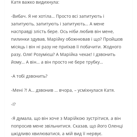
Катя важко видихнула:
-Вибач. Я не хотіла… Просто всі запитують і
запитують, запитують і запитують… А мене
насправді злість бере. Ось ніби любив він мене,
пилинки здував, Марійку обожнював і що? Пройшов
місяць і він ні разу не приїхав її побачити. Жодного
разу, Оля! Розумієш? А Марійка чекає! І дзвонить
йому… А він… а він просто не бере трубку…
-А тобі дзвонить?
-Мені ?! А… дзвонив … вчора, – усміхнулася Катя.
-І?
-Я думала, що він хоче з Марійкою зустрітися, а він
попросив мене звільнитися. Сказав, що його Оленці
шкідливо хвилюватися, а мій вид її нервує.