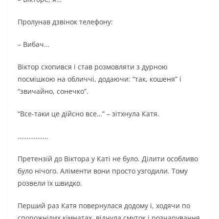
Пролунав дзвінок телефону:
– Вибач…
Віктор схопився і став розмовляти з дурною
посмішкою на обличчі, додаючи: “так, кошеня” і
“звичайно, сонечко”.
“Все-таки це дійсно все…” – зітхнула Катя.
……………..
Претензій до Віктора у Каті не було. Ділити особливо
було нічого. Аліменти вони просто узгодили. Тому
розвели їх швидко.
Перший раз Катя повернулася додому і, ходячи по
спорожнілих кімнатах, відчула смуток і розчарування