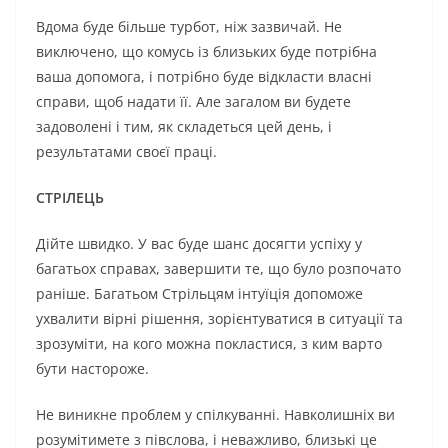
Вдома буде більше турбот, ніж зазвичай. Не
виключено, що комусь із близьких буде потрібна
ваша допомога, і потрібно буде відкласти власні
справи, щоб надати її. Але загалом ви будете
задоволені і тим, як складеться цей день, і
результатами своєї праці.
СТРІЛЕЦЬ
Дійте швидко. У вас буде шанс досягти успіху у
багатьох справах, завершити те, що було розпочато
раніше. Багатьом Стрільцям інтуїція допоможе
ухвалити вірні рішення, зорієнтуватися в ситуації та
зрозуміти, на кого можна покластися, з ким варто
бути настороже.
Не виникне проблем у спілкуванні. Навколишніх ви
розумітимете з півслова, і неважливо, близькі це