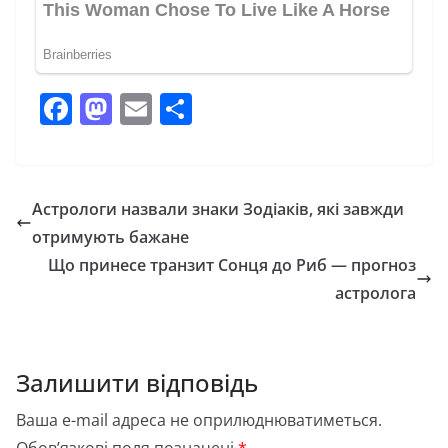
F
M
E
П
a
a
m
о
c
st
ai
ді
e
o
l
л
Астрологи назвали знаки Зодіаків, які завжди
b
d
и
отримують бажане
o
o
т
Що принесе транзит Сонця до Риб — прогноз
o
n
и
астролога
k
с
я
Залишити відповідь
Ваша e-mail адреса не оприлюднюватиметься.