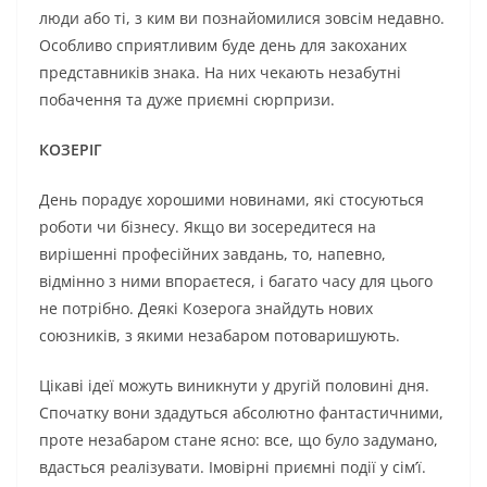
люди або ті, з ким ви познайомилися зовсім недавно.
Особливо сприятливим буде день для закоханих
представників знака. На них чекають незабутні
побачення та дуже приємні сюрпризи.
КОЗЕРІГ
День порадує хорошими новинами, які стосуються
роботи чи бізнесу. Якщо ви зосередитеся на
вирішенні професійних завдань, то, напевно,
відмінно з ними впораєтеся, і багато часу для цього
не потрібно. Деякі Козерога знайдуть нових
союзників, з якими незабаром потоваришують.
Цікаві ідеї можуть виникнути у другій половині дня.
Спочатку вони здадуться абсолютно фантастичними,
проте незабаром стане ясно: все, що було задумано,
вдасться реалізувати. Імовірні приємні події у сім’ї.