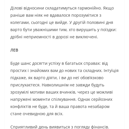
Ділові відносини складатимуться гармонійно. Якщо
раніше вам ніяк не вдавалося порозумітися з
колегами, сьогодні це вийде. У другій половині дня
варто бути уважнішими тим, хто вирушить у поїздки:
дрібні неприємності в дорозі не виключені.
ЛЕВ
Буде шанс досягти успіху в багатьох справах: від
простих і знайомих вам до нових та складних. Інтуїція
підкаже, як варто діяти, і ви до неї обов’язково
прислухаєтеся. Навколишнім не завжди будуть
зрозумілі мотиви ваших вчинків, через це можливі
напружені моменти спілкування. Однак серйозних
конфліктів не буде, та й ваша правота незабаром
стане очевидною для всіх.
Сприятливий день виявиться з погляду фінансів.