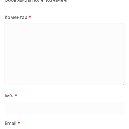
Обов’язкові поля позначені
*
Коментар
*
Ім'я
*
Email
*