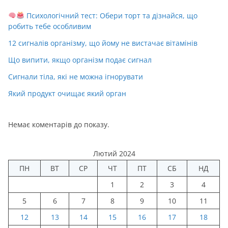
Психологічний тест: Обери торт та дізнайся, що
робить тебе особливим
12 сигналів організму, що йому не вистачає вітамінів
Що випити, якщо організм подає сигнал
Сигнали тіла, які не можна ігнорувати
Який продукт очищає який орган
Немає коментарів до показу.
Лютий 2024
ПН
ВТ
СР
ЧТ
ПТ
СБ
НД
1
2
3
4
5
6
7
8
9
10
11
12
13
14
15
16
17
18