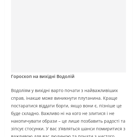
Гороскоп на вихідні Водолій
Водоліям у вихідні варто почати з найважливіших
справ, інакше може виникнути плутанина. Краще
постаратися віддати борги, якщо вони є, пізніше це
буде складно. Важливо ні на кого не злитися і не
накопичувати образи – це лише позбавить радості та
зіпсує стосунки. У вас з’являться шанси помиритися з
важливою для вас людиною та почати з чистого