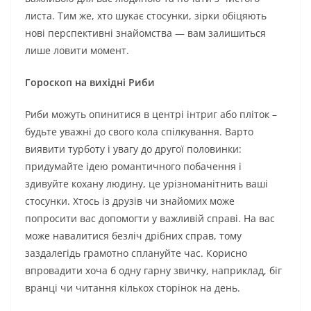
листа. Тим же, хто шукає стосунки, зірки обіцяють
нові перспективні знайомства — вам залишиться
лише ловити момент.
Гороскоп на вихідні Риби
Риби можуть опинитися в центрі інтриг або пліток –
будьте уважні до свого кола спілкування. Варто
виявити турботу і увагу до другої половинки:
придумайте ідею романтичного побачення і
здивуйте кохану людину, це урізноманітнить ваші
стосунки. Хтось із друзів чи знайомих може
попросити вас допомогти у важливій справі. На вас
може навалитися безліч дрібних справ, тому
заздалегідь грамотно сплануйте час. Корисно
впровадити хоча б одну гарну звичку, наприклад, біг
вранці чи читання кількох сторінок на день.