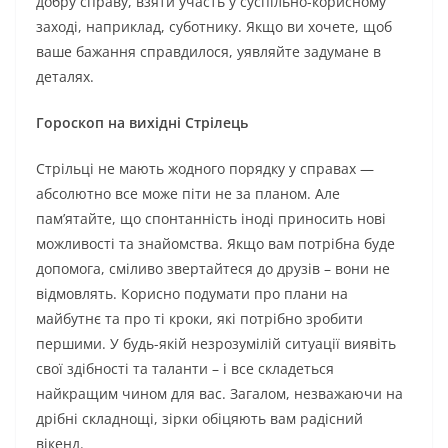
добру справу, взяти участь у суспільно-корисному
заході, наприклад, суботнику. Якщо ви хочете, щоб
ваше бажання справдилося, уявляйте задумане в
деталях.
Гороскоп на вихідні Стрілець
Стрільці не мають жодного порядку у справах —
абсолютно все може піти не за планом. Але
пам’ятайте, що спонтанність іноді приносить нові
можливості та знайомства. Якщо вам потрібна буде
допомога, сміливо звертайтеся до друзів – вони не
відмовлять. Корисно подумати про плани на
майбутнє та про ті кроки, які потрібно зробити
першими. У будь-якій незрозумілій ситуації виявіть
свої здібності та таланти – і все складеться
найкращим чином для вас. Загалом, незважаючи на
дрібні складнощі, зірки обіцяють вам радісний
вікенд.