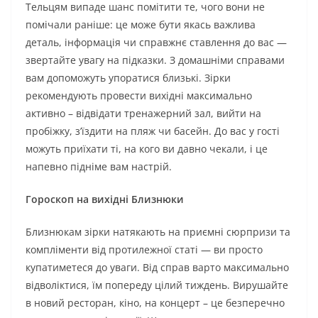
Тельцям випаде шанс помітити те, чого вони не
помічали раніше: це може бути якась важлива
деталь, інформація чи справжнє ставлення до вас —
звертайте увагу на підказки. З домашніми справами
вам допоможуть упоратися близькі. Зірки
рекомендують провести вихідні максимально
активно – відвідати тренажерний зал, вийти на
пробіжку, з’їздити на пляж чи басейн. До вас у гості
можуть приїхати ті, на кого ви давно чекали, і це
напевно підніме вам настрій.
Гороскоп на вихідні Близнюки
Близнюкам зірки натякають на приємні сюрпризи та
компліменти від протилежної статі — ви просто
купатиметеся до уваги. Від справ варто максимально
відволіктися, їм попереду цілий тиждень. Вирушайте
в новий ресторан, кіно, на концерт – це безперечно