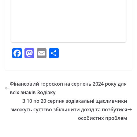
F
M
E
П
a
a
m
о
c
st
ai
ді
e
o
l
л
Фінансовий гороскоп на серпень 2024 року для
b
d
и
всіх знаків Зодіаку
o
o
т
З 10 по 20 серпня зодіакальні щасливчики
o
n
и
зможуть суттєво збільшити дохід та позбутися
особистих проблем
k
с
я