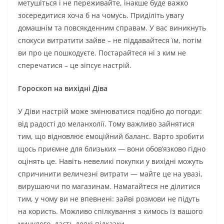
метушіться і не переживайте, інакше буде важко
зосередитися хоча б на чомусь. Приділіть увагу
домашнім та повсякденним справам. У вас виникнуть
спокуси витратити зайве – не піддавайтеся їм, потім
ви про це пошкодуєте. Постарайтеся ні з ким не
сперечатися – це зіпсує настрій.
Гороскоп на вихідні Діва
У Діви настрій може змінюватися подібно до погоди:
від радості до меланхолії. Тому важливо зайнятися
тим, що відновлює емоційний баланс. Варто зробити
щось приємне для близьких — вони обов’язково гідно
оцінять це. Навіть невеликі покупки у вихідні можуть
спричинити величезні витрати — майте це на увазі,
вирушаючи по магазинам. Намагайтеся не ділитися
тим, у чому ви не впевнені: зайві розмови не підуть
на користь. Можливо спілкування з кимось із вашого
минулого, дасть деякі підказки.