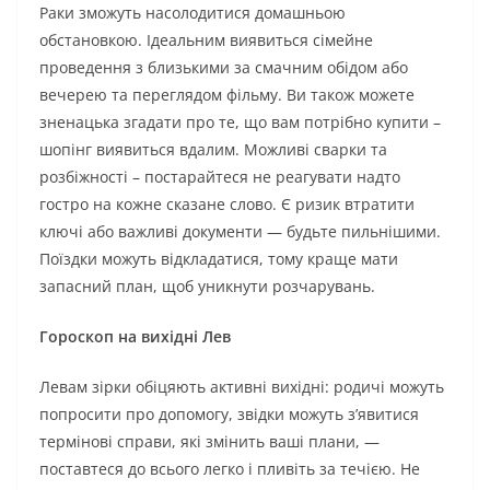
Раки зможуть насолодитися домашньою
обстановкою. Ідеальним виявиться сімейне
проведення з близькими за смачним обідом або
вечерею та переглядом фільму. Ви також можете
зненацька згадати про те, що вам потрібно купити –
шопінг виявиться вдалим. Можливі сварки та
розбіжності – постарайтеся не реагувати надто
гостро на кожне сказане слово. Є ризик втратити
ключі або важливі документи — будьте пильнішими.
Поїздки можуть відкладатися, тому краще мати
запасний план, щоб уникнути розчарувань.
Гороскоп на вихідні Лев
Левам зірки обіцяють активні вихідні: родичі можуть
попросити про допомогу, звідки можуть з’явитися
термінові справи, які змінить ваші плани, —
поставтеся до всього легко і пливіть за течією. Не