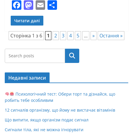
F
M
E
П
a
a
m
о
c
st
ai
ді
Читати далі
e
o
l
л
Сторінка 1 з 6
1
2
3
4
5
...
»
Остання »
b
d
и
o
o
т
Пошук
o
n
и
k
с
Недавні записи
я
Психологічний тест: Обери торт та дізнайся, що
робить тебе особливим
12 сигналів організму, що йому не вистачає вітамінів
Що випити, якщо організм подає сигнал
Сигнали тіла, які не можна ігнорувати