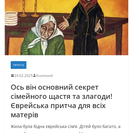
o
o
т
o
n
и
k
с
я
ПРИТЧІ
24.02.2025
fcvomond
Ось він основний секрет
сімейного щастя та злагоди!
Єврейська притча для всіх
матерів
Жила-була бідна єврейська сім’я. Дітей було багато, а