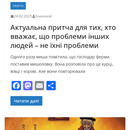
ПРИТЧІ
24.02.2025
fcvomond
Актуальна притча для тих, хто
вважає, що проблеми інших
людей – не їхні проблеми
Одного разу миша помітила, що господар ферми
поставив мишоловку. Вона розповіла про це курці,
вівці і корові. Але вони повторювали
F
M
E
П
a
a
m
о
c
st
ai
ді
Читати далі
e
o
l
л
b
d
и