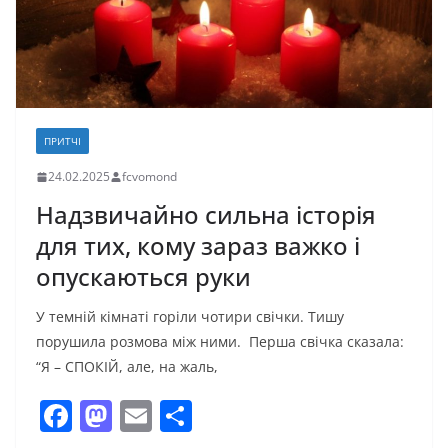
я
ПРИТЧІ
24.02.2025
fcvomond
Надзвичайно сильна історія
для тих, кому зараз важко і
опускаються руки
У темній кімнаті горіли чотири свічки. Тишу
порушила розмова між ними. Перша свічка сказала:
“Я – СПОКІЙ, але, на жаль,
F
M
E
П
a
a
m
о