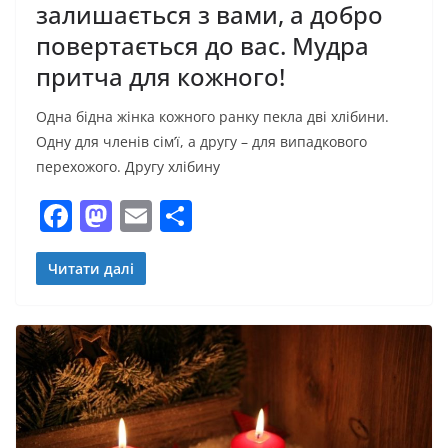
залишається з вами, а добро
повертається до вас. Мудра
притча для кожного!
Одна бідна жінка кожного ранку пекла дві хлібини.
Одну для членів сім’ї, а другу – для випадкового
перехожого. Другу хлібину
F
M
E
П
a
a
m
о
c
st
ai
ді
Читати далі
e
o
l
л
b
d
и
o
o
т
o
n
и
k
с