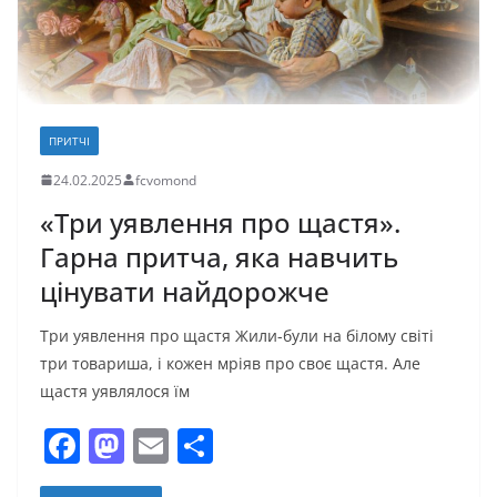
я
ПРИТЧІ
24.02.2025
fcvomond
«Три уявлення про щастя».
Гарна притча, яка навчить
цінувати найдорожче
Три уявлення про щастя Жили-були на білому світі
три товариша, і кожен мріяв про своє щастя. Але
щастя уявлялося їм
F
M
E
П
a
a
m
о