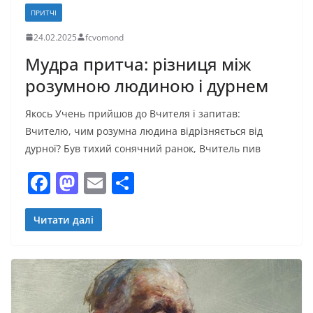
ПРИТЧІ
24.02.2025
fcvomond
Мудра притча: різниця між
розумною людиною і дурнем
Якось Учень прийшов до Вчителя і запитав:
Вчителю, чим розумна людина відрізняється від
дурної? Був тихий сонячний ранок, Вчитель пив
F
M
E
П
a
a
m
о
c
st
ai
ді
Читати далі
e
o
l
л
b
d
и
o
o
т