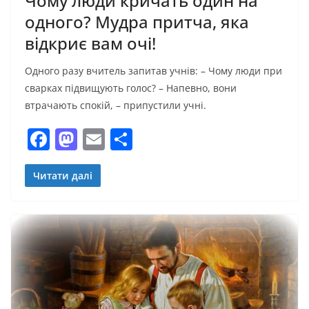
Чому люди кричать один на
одного? Мудра притча, яка
відкриє вам очі!
Одного разу вчитель запитав учнів: – Чому люди при
сварках підвищують голос? – Напевно, вони
втрачають спокій, – припустили учні.
F
M
E
П
a
a
m
о
c
st
ai
ді
Читати далі
e
o
l
л
b
d
и
o
o
т
o
n
и
k
с