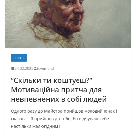
o
n
и
k
с
я
ПРИТЧІ
24.02.2025
fcvomond
“Скільки ти коштуєш?”
Мотиваційна притча для
невпевнених в собі людей
Одного разу до Майстра прийшов молодий юнак і
сказав: – Я прийшов до тебе, бо відчуваю себе
настільки жалюгідним і