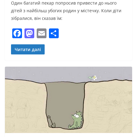
Один багатий пекар попросив привести до нього
дітей з найбільш убогих родин у містечку. Коли діти
зібралися, він сказав їм:
F
M
E
П
a
a
m
о
c
st
ai
ді
Читати далі
e
o
l
л
b
d
и
o
o
т
o
n
и
k
с
я