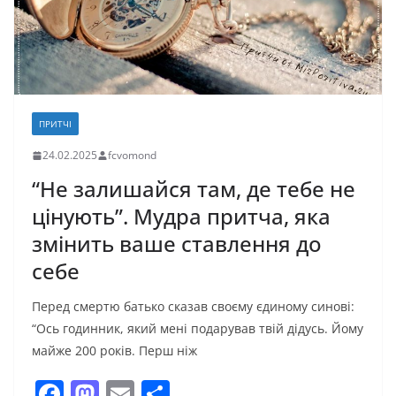
ПРИТЧІ
24.02.2025
fcvomond
“Не залишайся там, де тебе не
цінують”. Мудра притча, яка
змінить ваше ставлення до
себе
Перед смертю батько сказав своєму єдиному синові:
“Ось годинник, який мені подарував твій дідусь. Йому
майже 200 років. Перш ніж
F
M
E
П