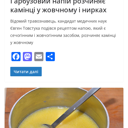
Гарбузовий напій розчиняє
камінці у жовчному і нирках
Відомий травознавець, кандидат медичних наук
Євген Товстуха подівся рецептом напою, який є
сечогінним і жовчогінним засобом, розчиняє камінці
у жовчному
F
M
E
П
a
a
m
о
c
st
ai
ді
Читати далі
e
o
l
л
b
d
и
o
o
т
o
n
и
k
с