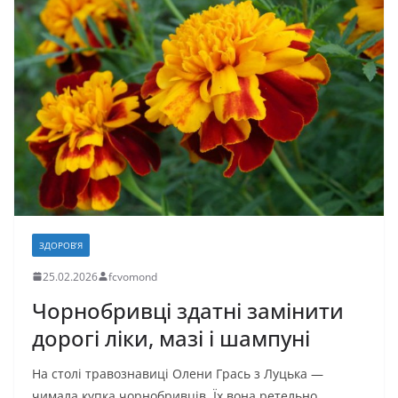
b
d
и
o
o
т
o
n
и
k
с
я
ЗДОРОВ’Я
25.02.2026
fcvomond
Чорнобривці здатні замінити
дорогі ліки, мазі і шампуні
На столі травознавиці Олени Грась з Луцька —
чимала купка чорнобривців. Їх вона ретельно