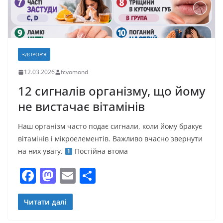
ЗДОРОВ’Я
12.03.2026
fcvomond
12 сигналів організму, що йому
не вистачає вітамінів
Наш організм часто подає сигнали, коли йому бракує
вітамінів і мікроелементів. Важливо вчасно звернути
на них увагу.
Постійна втома
F
M
E
П
a
a
m
о
c
st
ai
ді
Читати далі