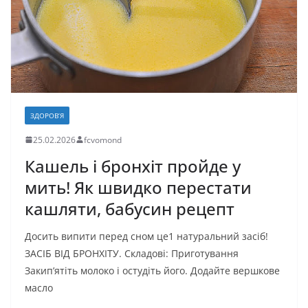
я
ЗДОРОВ’Я
25.02.2026
fcvomond
Кашель і бронхіт пройде у
мить! Як швидко перестати
кашляти, бабусин рецепт
Досить випити перед сном це1 натуральний засіб!
ЗАСІБ ВІД БРОНХІТУ. Складові: Приготування
Закип’ятіть молоко і остудіть його. Додайте вершкове
масло