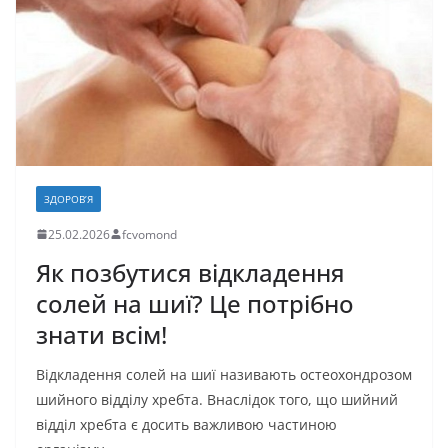
я
ЗДОРОВ’Я
25.02.2026
fcvomond
Як позбутися відкладення
солей на шиї? Це потрібно
знати всім!
Відкладення солей на шиї називають остеохондрозом
шийного відділу хребта. Внаслідок того, що шийний
відділ хребта є досить важливою частиною