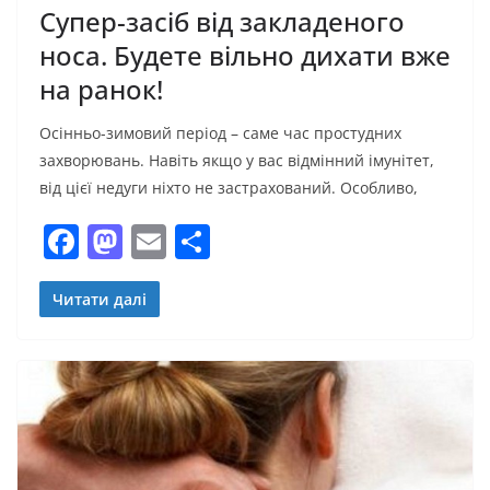
Супер-засіб від закладеного
носа. Будете вільно дихати вже
на ранок!
Осінньо-зимовий період – саме час простудних
захворювань. Навіть якщо у вас відмінний імунітет,
від цієї недуги ніхто не застрахований. Особливо,
F
M
E
П
a
a
m
о
c
st
ai
ді
Читати далі
e
o
l
л
b
d
и
o
o
т
o
n
и
k
с