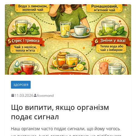
e
o
l
л
b
d
и
o
o
т
o
n
и
k
с
я
ЗДОРОВ’Я
11.03.2026
fcvomond
Що випити, якщо організм
подає сигнал
Наш організм часто подає сигнали, що йому чогось