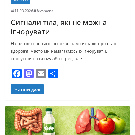
ЗДОРОВ’Я
11.03.2026
fcvomond
Сигнали тіла, які не можна
ігнорувати
Наше тіло постійно посилає нам сигнали про стан
здоров’я. Часто ми намагаємось їх ігнорувати,
списуючи на втому або стрес, але
F
M
E
П
a
a
m
о
c
st
ai
ді
Читати далі
e
o
l
л
b
d
и
o
o
т
o
n
и