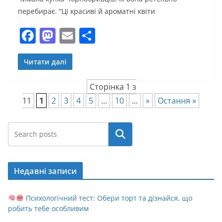
перебирає. “Ці красиві й ароматні квіти
F
M
E
П
a
a
m
о
c
st
ai
ді
Читати далі
e
o
l
л
Сторінка 1 з
b
d
и
11
1
2
3
4
5
...
10
...
»
Остання »
o
o
т
o
n
и
Пошук
k
с
я
Недавні записи
Психологічний тест: Обери торт та дізнайся, що
робить тебе особливим