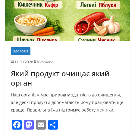
k
с
я
ЗДОРОВ’Я
11.03.2026
fcvomond
Який продукт очищає який
орган
Наш організм має природну здатність до очищення,
але деякі продукти допомагають йому працювати ще
краще. Правильна їжа підтримує роботу печінки,
F
M
E
П
a
a
m
о