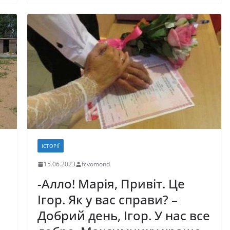
k
с
я
ІСТОРІЇ
15.06.2023
fcvomond
-Алло! Марія, Привіт. Це
Ігор. Як у вас справи? –
Добрий день, Ігор. У нас все