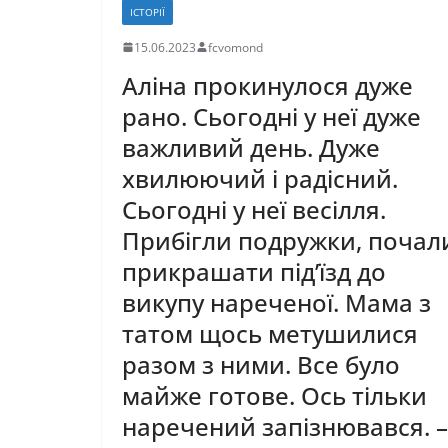
ІСТОРІЇ
15.06.2023
fcvomond
Аліна прокинулося дуже
рано. Сьогодні у неї дуже
важливий день. Дуже
хвилюючий і радісний.
Сьогодні у неї весілля.
Прибігли подружки, почал
прикрашати під’їзд до
викупу нареченої. Мама з
татом щось метушилися
разом з ними. Все було
майже готове. Ось тільки
наречений запізнювався. –