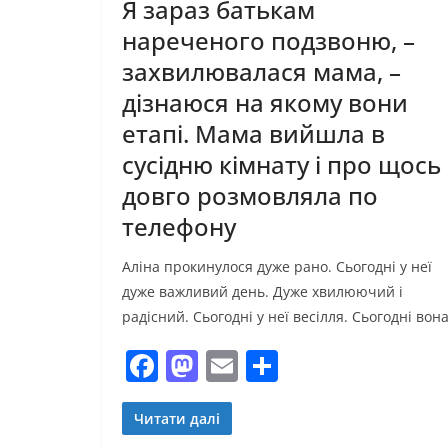
Я зараз батькам
нареченого подзвоню, –
захвилювалася мама, –
дізнаюся на якому вони
етапі. Мама вийшла в
сусідню кімнату і про щось
довго розмовляла по
телефону
Аліна прокинулося дуже рано. Сьогодні у неї
дуже важливий день. Дуже хвилюючий і
радісний. Сьогодні у неї весілля. Сьогодні вон
F
M
E
П
a
a
m
о
c
st
ai
ді
Читати далі