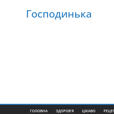
Перейти
Господинька
до
вмісту
ГОЛОВНА
ЗДОРОВ’Я
ЦІКАВО
РЕЦЕ