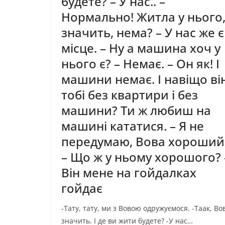
будете? – У нас.. –
Нормально! Житла у нього
значить, нема? – У нас же є
місце. – Ну а машина хоч у
нього є? – Немає. – Он як! І
машини немає. І навіщо ві
тобі без квартири і без
машини? Ти ж любиш на
машині кататися. – Я не
передумаю, Вова хороший
– Що ж у ньому хорошого? 
Він мене на гойдалках
гойдає
-Тату, тату, ми з Вовою одружуємося. -Таак, Во
значить. І де ви жити будете? -У нас…