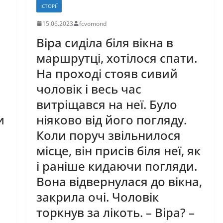
ІСТОРІЇ
15.06.2023
fcvomond
Віра сиділа біля вікна в
маршрутці, хотілося спати.
На проході стояв сивий
чоловік і весь час
витріщався на неї. Було
и
ніяково від його погляду.
Коли поруч звільнилося
місце, він присів біля неї, як
і раніше кидаючи погляди.
Вона відвернулася до вікна,
закрила очі. Чоловік
торкнув за лікоть. – Віра? –