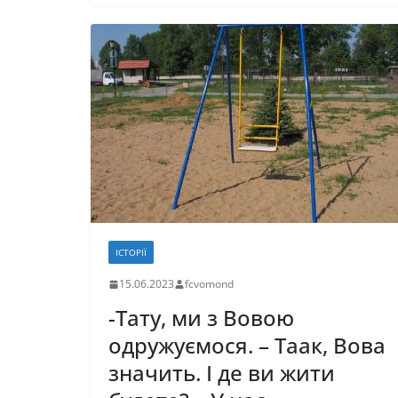
e
o
l
л
b
d
и
o
o
т
o
n
и
k
с
я
ІСТОРІЇ
15.06.2023
fcvomond
-Тату, ми з Вовою
одружуємося. – Таак, Вова
значить. І де ви жити