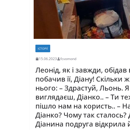
ІСТОРІЇ
15.06.2023
fcvomond
Леонід, як і завжди, обіда
побачив її, Діану! Скільки
нього: – Здрастуй, Льонь. Я
виглядаєш, Діанко.. – Ти т
пішло нам на користь.. – Н
Діанко? Чому так сталось? 
Діанина подруга відкрила