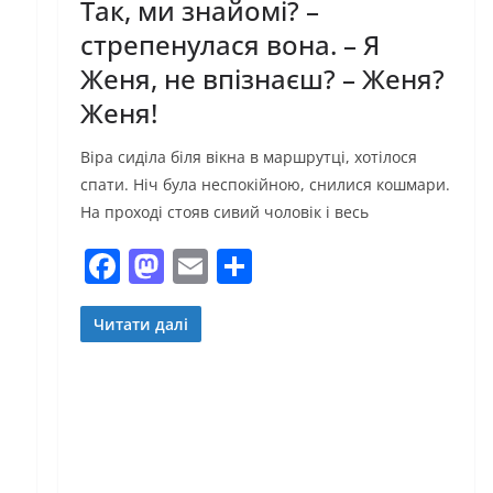
Так, ми знайомі? –
стрепенулася вона. – Я
Женя, не впізнаєш? – Женя?
Женя!
Віра сиділа біля вікна в маршрутці, хотілося
спати. Ніч була неспокійною, снилися кошмари.
На проході стояв сивий чоловік і весь
F
M
E
П
a
a
m
о
c
st
ai
ді
Читати далі
а
e
o
l
л
b
d
и
o
o
т
o
n
и