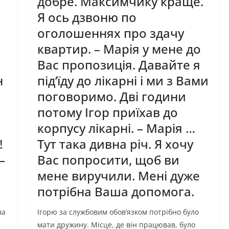
добре. Максимчику краще.
,
Я ось дзвоню по
оголошеннях про здачу
квартир. – Марія у мене до
Вас пропозиція. Давайте я
н
під’їду до лікарні і ми з Вами
поговоримо. Дві години
потому Ігор приїхав до
корпусу лікарні. – Марія …
!
Тут така дивна річ. Я хочу
–
Вас попросити, щоб ви
мене виручили. Мені дуже
потрібна Ваша допомога.
ва
Ігорю за службовим обов’язком потрібно було
мати дружину. Місце, де він працював, було