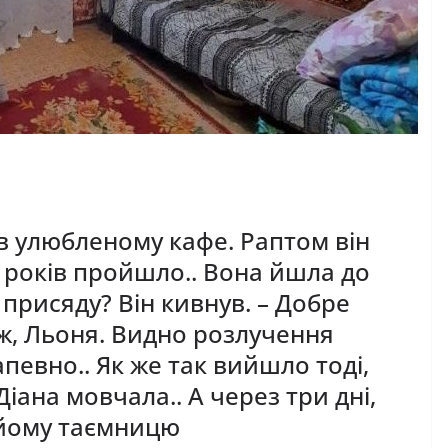
в в улюбленому кафе. Раптом він
 ж років пройшло.. Вона йшла до
 присяду? Він кивнув. – Добре
еж, Льоня. Видно розлучення
апевно.. Як же так вийшло тоді,
Діана мовчала.. А через три дні,
 йому таємницю