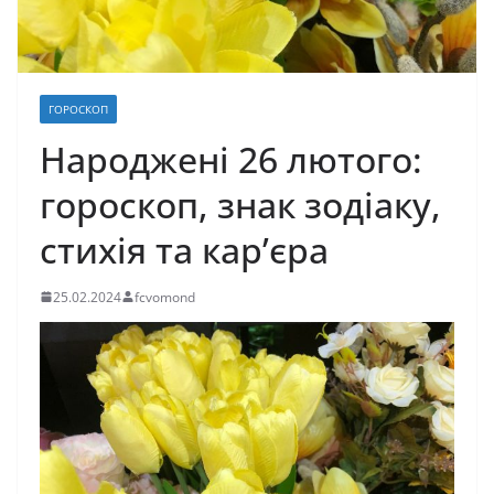
ГОРОСКОП
​Народжені 26 лютого:
гороскоп, знак зодіаку,
стихія та кар’єра
25.02.2024
fcvomond