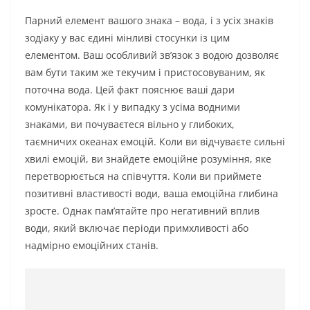
Парний елемент вашого знака – вода, і з усіх знаків
зодіаку у вас єдині мінливі стосунки із цим
елементом. Ваш особливий зв’язок з водою дозволяє
вам бути таким же текучим і пристосовуваним, як
поточна вода. Цей факт пояснює ваші дари
комунікатора. Як і у випадку з усіма водними
знаками, ви почуваєтеся вільно у глибоких,
таємничих океанах емоцій. Коли ви відчуваєте сильні
хвилі емоцій, ви знайдете емоційне розуміння, яке
перетворюється на співчуття. Коли ви приймете
позитивні властивості води, ваша емоційна глибина
зросте. Однак пам’ятайте про негативний вплив
води, який включає періоди примхливості або
надмірно емоційних станів.