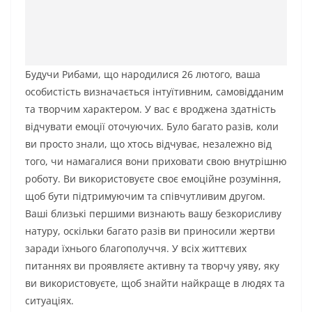
Будучи Рибами, що народилися 26 лютого, ваша
особистість визначається інтуїтивним, самовідданим
та творчим характером. У вас є вроджена здатність
відчувати емоції оточуючих. Було багато разів, коли
ви просто знали, що хтось відчуває, незалежно від
того, чи намагалися вони приховати свою внутрішню
роботу. Ви використовуєте своє емоційне розуміння,
щоб бути підтримуючим та співчутливим другом.
Ваші близькі першими визнають вашу безкорисливу
натуру, оскільки багато разів ви приносили жертви
заради їхнього благополуччя. У всіх життєвих
питаннях ви проявляєте активну та творчу уяву, яку
ви використовуєте, щоб знайти найкраще в людях та
ситуаціях.