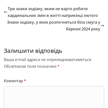
e
o
l
л
Три знаки зодіаку, яким не варто робити
b
d
и
кардинальних змін в житті наприкінці лютого
o
o
т
Знаки зодіаку, у яких розпочнеться біла смуга у
o
n
и
березні 2024 року
k
с
я
Залишити відповідь
Ваша e-mail адреса не оприлюднюватиметься.
Обов’язкові поля позначені
*
Коментар
*