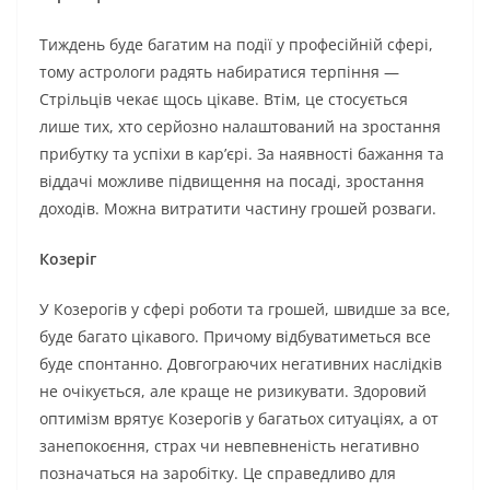
Тиждень буде багатим на події у професійній сфері,
тому астрологи радять набиратися терпіння —
Стрільців чекає щось цікаве. Втім, це стосується
лише тих, хто серйозно налаштований на зростання
прибутку та успіхи в кар’єрі. За наявності бажання та
віддачі можливе підвищення на посаді, зростання
доходів. Можна витратити частину грошей розваги.
Козеріг
У Козерогів у сфері роботи та грошей, швидше за все,
буде багато цікавого. Причому відбуватиметься все
буде спонтанно. Довгограючих негативних наслідків
не очікується, але краще не ризикувати. Здоровий
оптимізм врятує Козерогів у багатьох ситуаціях, а от
занепокоєння, страх чи невпевненість негативно
позначаться на заробітку. Це справедливо для