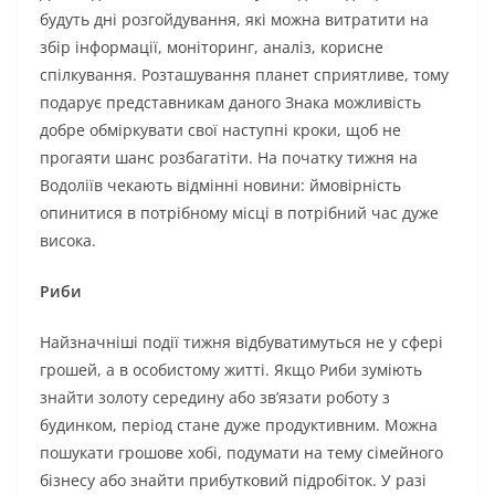
будуть дні розгойдування, які можна витратити на
збір інформації, моніторинг, аналіз, корисне
спілкування. Розташування планет сприятливе, тому
подарує представникам даного Знака можливість
добре обміркувати свої наступні кроки, щоб не
прогаяти шанс розбагатіти. На початку тижня на
Водоліїв чекають відмінні новини: ймовірність
опинитися в потрібному місці в потрібний час дуже
висока.
Риби
Найзначніші події тижня відбуватимуться не у сфері
грошей, а в особистому житті. Якщо Риби зуміють
знайти золоту середину або зв’язати роботу з
будинком, період стане дуже продуктивним. Можна
пошукати грошове хобі, подумати на тему сімейного
бізнесу або знайти прибутковий підробіток. У разі