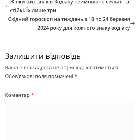
e
o
l
л
Жінки цих знаків Зодіаку неймовірно сильні та
b
d
и
стійкі. Їх лише три
o
o
т
Східний гороскоп на тиждень з 18 по 24 березня
o
n
и
2024 року для кожного знаку зодіаку
k
с
я
Залишити відповідь
Ваша e-mail адреса не оприлюднюватиметься.
Обов’язкові поля позначені
*
Коментар
*