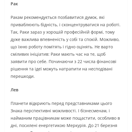
Рак
Ракам рекомендується позбавитися думок, які
приваблюють бідність, і сконцентруватися на роботі.
Так, Раки зараз у хорошій професійній формі, тому
дуже важлива впевненість у собі та спокій. Можливо,
що їхню роботу помітять і гідно оцінять. Не варто
сміливих ініціатив: Раки мають час на те, щоб
заявити про себе. Починаючи з 22 числа фінансові
рішення та ідеї можуть натрапити на несподівані
перешкоди.
Лев
Планети відкриють перед представниками цього
Знака перспективні можливості. І бізнесменам, і
найманим працівникам може пощастити, особливо в
дні, посилені енергетикою Меркурія. До 21 березня