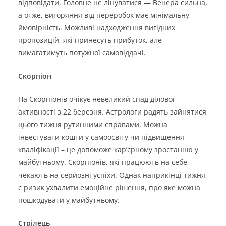
відповідати. Головне не лінуватися — Венера сильна,
а отже, вигоряння від переробок має мінімальну
ймовірність. Можливі надходження вигідних
пропозицій, які принесуть прибуток, але
вимагатимуть потужної самовіддачі.
Скорпіон
На Скорпіонів очікує невеликий спад ділової
активності з 22 березня. Астрологи радять зайнятися
цього тижня рутинними справами. Можна
інвестувати кошти у самоосвіту чи підвищення
кваліфікації – це допоможе кар’єрному зростанню у
майбутньому. Скорпіонів, які працюють на себе,
чекають на серйозні успіхи. Однак наприкінці тижня
є ризик ухвалити емоційне рішення, про яке можна
пошкодувати у майбутньому.
Стрілець