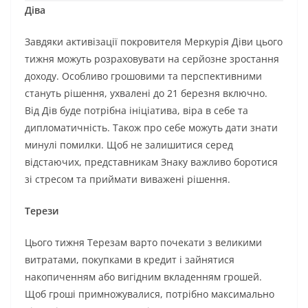
Діва
Завдяки активізації покровителя Меркурія Діви цього
тижня можуть розраховувати на серйозне зростання
доходу. Особливо грошовими та перспективними
стануть рішення, ухвалені до 21 березня включно.
Від Дів буде потрібна ініціатива, віра в себе та
дипломатичність. Також про себе можуть дати знати
минулі помилки. Щоб не залишитися серед
відстаючих, представникам Знаку важливо боротися
зі стресом та приймати виважені рішення.
Терези
Цього тижня Терезам варто почекати з великими
витратами, покупками в кредит і зайнятися
накопиченням або вигідним вкладенням грошей.
Щоб гроші примножувалися, потрібно максимально