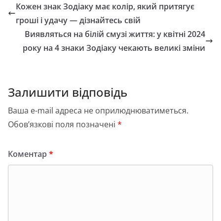
e
o
l
л
Кожен знак Зодіаку має колір, який притягує
b
d
и
гроші і удачу — дізнайтесь свій
o
o
т
Виявляться на білій смузі життя: у квітні 2024
o
n
и
року на 4 знаки Зодіаку чекають великі зміни
k
с
я
Залишити відповідь
Ваша e-mail адреса не оприлюднюватиметься.
Обов’язкові поля позначені
*
Коментар
*