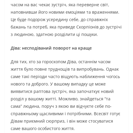
часом на вас чекає зустріч, яка переверне світ,
наповнивши його новими емоціями та враженнями.
Це буде подорож усередину себе, до справжніх
бажань та потреб, яка приведе Скорпіонів до зустрічі
з людиною, здатною розділити ці пошуки.
Діва: несподіваний поворот на краще
Для тих, хто за гороскопом Діва, останнім часом
життя було повне труднощів та випробувань. Однак
саме такі періоди часто віщують наближення чогось
нового та доброго. У вашому випадку це може
виявитися раптова зустріч, яка започаткує новий
розділ у вашому житті. Можливо, знайдеться “та
сама” людина, поруч з якою ви відчуєте себе по-
справжньому щасливими і потрібними. Всесвіт готує
Дівам приємний сюрприз, і він може стосуватися
саме вашого особистого життя.