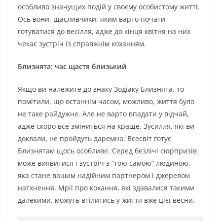
особливо значущих подій у своєму особистому житті.
Ось вони, щасливчики, яким варто почати
готуватися до весілля, адже до кінця квітня на них
чекає зустріч із справжнім коханням.
Близнята: час щастя близький
Якщо ви належите до знаку Зодіаку Близнята, то
помітили, що останнім часом, можливо, життя було
не таке райдужне. Але не варто впадати у відчай,
адже скоро все зміниться на краще. Зусилля, які ви
доклали, не пройдуть даремно. Всесвіт готує
Близнятам щось особливе. Серед безлічі сюрпризів
може виявитися і зустріч з “тою самою” людиною,
яка стане вашим надійним партнером і джерелом
натхнення. Мрії про кохання, які здавалися такими
далекими, можуть втілитись у життя вже цієї весни.