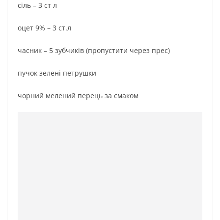
сіль – 3 ст л
оцет 9% – 3 ст.л
часник – 5 зубчиків (пропустити через прес)
пучок зелені петрушки
чорний мелений перець за смаком