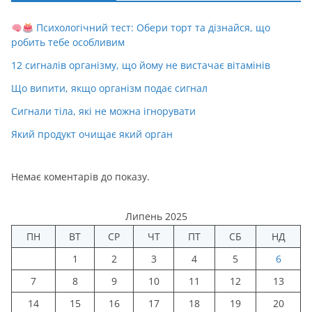
Психологічний тест: Обери торт та дізнайся, що
робить тебе особливим
12 сигналів організму, що йому не вистачає вітамінів
Що випити, якщо організм подає сигнал
Сигнали тіла, які не можна ігнорувати
Який продукт очищає який орган
Немає коментарів до показу.
Липень 2025
ПН
ВТ
СР
ЧТ
ПТ
СБ
НД
1
2
3
4
5
6
7
8
9
10
11
12
13
14
15
16
17
18
19
20