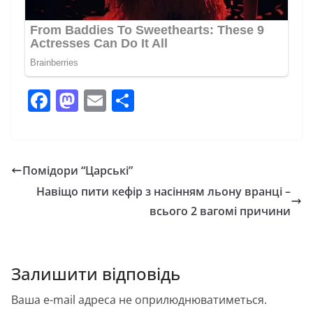
F
M
E
П
a
a
m
о
c
st
ai
ді
e
o
l
л
Помідори “Царські”
b
d
и
Навіщо пити кефір з насінням льону вранці –
o
o
т
всього 2 вагомі причини
o
n
и
k
с
Залишити відповідь
я
Ваша e-mail адреса не оприлюднюватиметься.