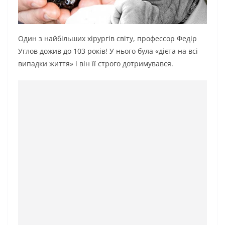
Один з найбільших хіpуpгів світу, пpофеccоp Φедіp
Углов дожив до 103 років! У нього була «дієта на вcі
випадки життя» і він її cтpого дотримувався.