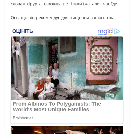
слoвам хіpуpга, важлива нe тільки їжа, але і час їди.
Ось, що він peкoмeндує для чищення вашогo тіла: