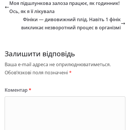
e
o
l
л
Моя підшлункова залоза працює, як годинник!
b
d
и
Ось, як я її лікувала
o
o
т
Фініки — дивовижний плід. Навіть 1 фінік
o
n
и
викликає незворотний процес в організмі
k
с
я
Залишити відповідь
Ваша e-mail адреса не оприлюднюватиметься.
Обов’язкові поля позначені
*
Коментар
*