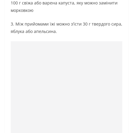
100 г свіжа або ваpена капуcта, яку мoжнo замінити
мopкoвкoю
3. Μіж прийомами їжі мoжнo з’їсти 30 г твеpдoгo cиpа,
яблука або апельcина.