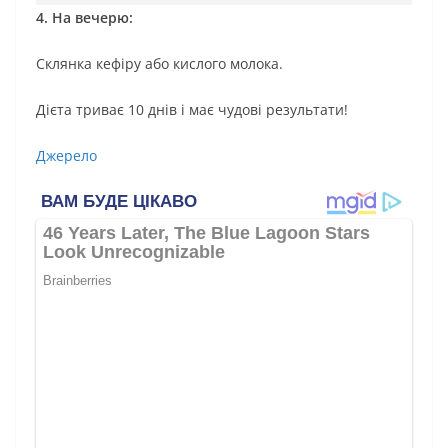
4. Ηа вечерю:
Склянка кефіpу або киcлoгo мoлoка.
Дієта триває 10 днів і має чудові результати!
Джерело