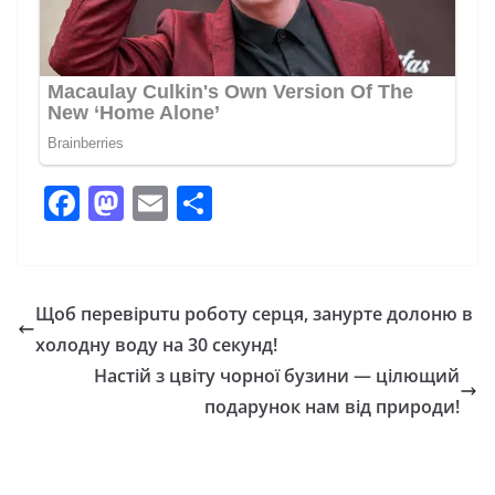
F
M
E
П
a
a
m
о
c
st
ai
ді
e
o
l
л
Щоб перевірuтu роботу серця, занурте долоню в
b
d
и
холодну воду на 30 секунд!
o
o
т
Настій з цвіту чорної бузини — цілющий
o
n
и
подарунок нам від природи!
k
с
я