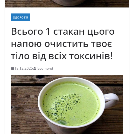
ЗДОРОВ’Я
Всього 1 стакан цього
напою очистить твоє
тіло від всіх токсинів!
18.12.2025
fcvomond