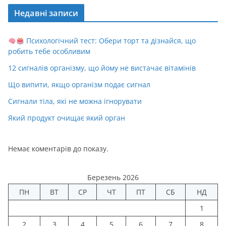
Недавні записи
Психологічний тест: Обери торт та дізнайся, що
робить тебе особливим
12 сигналів організму, що йому не вистачає вітамінів
Що випити, якщо організм подає сигнал
Сигнали тіла, які не можна ігнорувати
Який продукт очищає який орган
Немає коментарів до показу.
Березень 2026
ПН
ВТ
СР
ЧТ
ПТ
СБ
НД
1
2
3
4
5
6
7
8