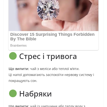
Стрес і тривога
Що випити:
чай з меліси або теплої м’яти.
Ці напої допомагають заспокоїти нервову систему і
покращують сон.
Набряки
Що випити:
чай із шипшини або теплу воду з