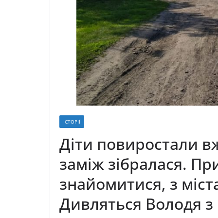
ІСТОРІЇ
Діти повиростали вж
заміж зібралася. П
знайомитися, з міст
Дивляться Володя з