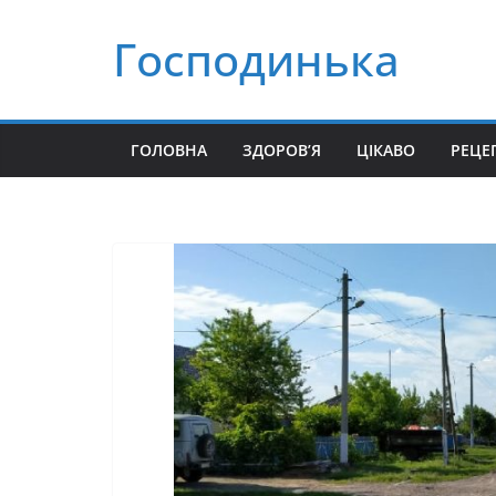
Перейти
Господинька
до
вмісту
ГОЛОВНА
ЗДОРОВ’Я
ЦІКАВО
РЕЦЕ