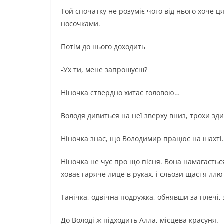
Той спочатку не розуміє чого від нього хоче ця
носочками.
Потім до нього доходить
-Ух ти, мене запрошуєш?
Ніночка ствердно хитає головою…
Володя дивиться на неї зверху вниз, трохи зд
Ніночка знає, що Володимир працює на шахті. 
Ніночка не чує про що пісня. Вона намагається 
ховає гаряче лице в руках, і сльози щастя ллю
Танічка, одвічна подружка, обнявши за плечі,
До Володі ж підходить Алла, місцева красуня.