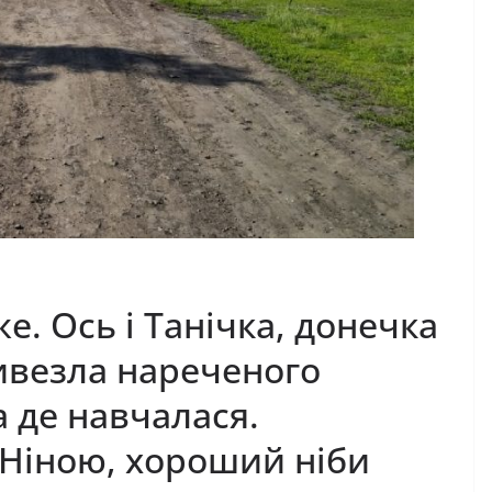
е. Ось і Танічка, донечка
ривезла нареченого
а де навчалася.
 Ніною, хороший ніби