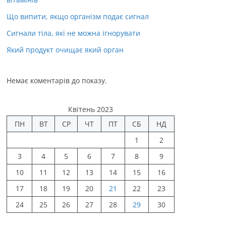
Що випити, якщо організм подає сигнал
Сигнали тіла, які не можна ігнорувати
Який продукт очищає який орган
Немає коментарів до показу.
Квітень 2023
ПН
ВТ
СР
ЧТ
ПТ
СБ
НД
1
2
3
4
5
6
7
8
9
10
11
12
13
14
15
16
17
18
19
20
21
22
23
24
25
26
27
28
29
30