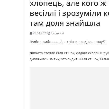
хлопець, але кого ж 
весіллі і зрозуміли 
там доля знайшла
21.04.2023
fcvomond
“Рибка, рибкаааа…”, – співала радіола в клубі.
Дівчата стояли біля стінок, сиділи склавши ру
дивлячись на тих, хто сидить біля стінок, біл