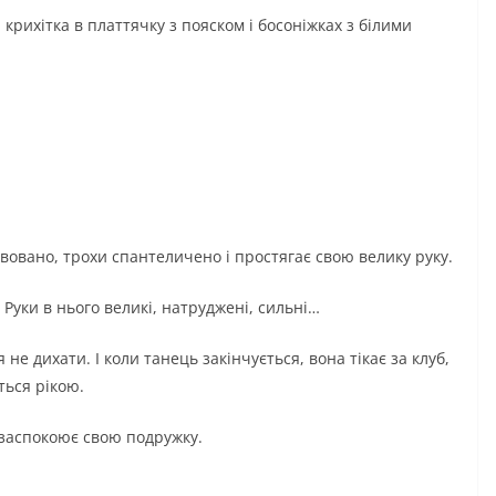
 крихітка в платтячку з пояском і босоніжках з білими
ивовано, трохи спантеличено і простягає свою велику руку.
Руки в нього великі, натруджені, сильні…
не дихати. І коли танець закінчується, вона тікає за клуб,
ться рікою.
 заспокоює свою подружку.