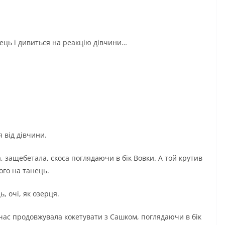
пець і дивиться на реакцію дівчини…
я від дівчини.
, защебетала, скоса поглядаючи в бік Вовки. А той крутив
ого на танець.
ь, очі, як озерця.
 час продовжувала кокетувати з Сашком, поглядаючи в бік