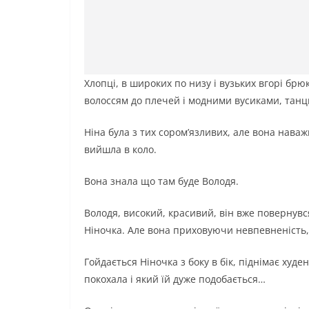
Хлопці, в широких по низу і вузьких вгорі брю
волоссям до плечей і модними вусиками, танц
Ніна була з тих сором’язливих, але вона нава
вийшла в коло.
Вона знала що там буде Володя.
Володя, високий, красивий, він вже повернувся
Ніночка. Але вона приховуючи невпевненість, 
Гойдається Ніночка з боку в бік, піднімає худе
покохала і який їй дуже подобається…