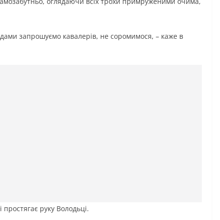
ці самозабутньо, оглядаючи всіх трохи примруженими очима,
– дами запрошуємо кавалерів, не соромимося, – каже в
 простягає руку Володьці.