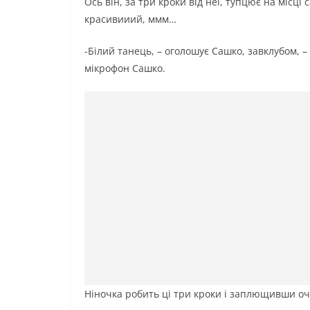
Ось він, за три кроки від неї, тупцює на міс
красивииий, ммм…
-Білий танець, – оголошує Сашко, завклубом, 
мікрофон Сашко.
Ніночка робить ці три кроки і заплющивши очі