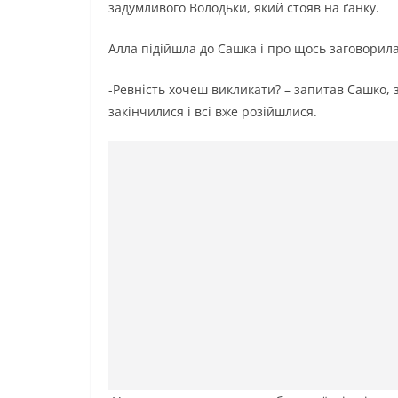
задумливого Володьки, який стояв на ґанку.
Алла підійшла до Сашка і про щось заговорила
-Ревність хочеш викликати? – запитав Сашко, 
закінчилися і всі вже розійшлися.