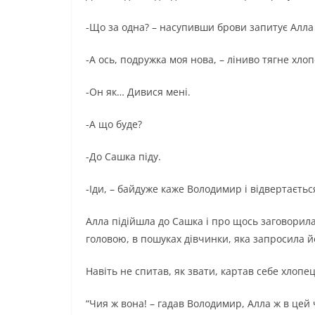
-Що за одна? – насупивши брови запитує Алла
-А ось, подружка моя нова, – ліниво тягне хло
-Он як… Дивися мені.
-А що буде?
-До Сашка піду.
-Іди, – байдуже каже Володимир і відвертаєтьс
Алла підійшла до Сашка і про щось заговорила
головою, в пошуках дівчинки, яка запросила й
Навіть не спитав, як звати, картав себе хлопец
“Чия ж вона! – гадав Володимир, Алла ж в цей