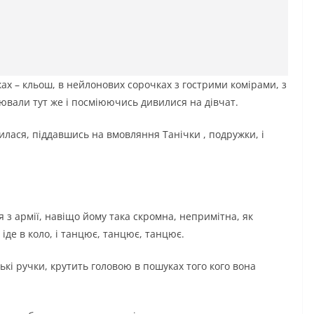
ках – кльош, в нейлонових сорочках з гострими комірами, з
ювали тут же і посміюючись дивилися на дівчат.
жилася, піддавшись на вмовляння Танічки , подружки, і
 з армії, навіщо йому така скромна, непримітна, як
іде в коло, і танцює, танцює, танцює.
нькі ручки, крутить головою в пошуках того кого вона