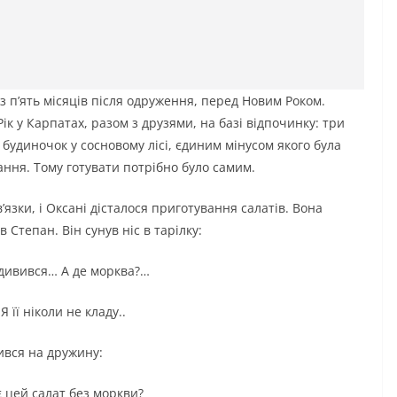
 п’ять місяців після одруження, перед Новим Роком.
к у Карпатах, разом з друзями, на базі відпочинку: три
удиночок у сосновому лісі, єдиним мінусом якого була
ання. Тому готувати потрібно було самим.
язки, і Оксані дісталося приготування салатів. Вона
 Степан. Він сунув ніс в тарілку:
ридивився… А де морква?…
 її ніколи не кладу..
ився на дружину:
ує цей салат без моркви?