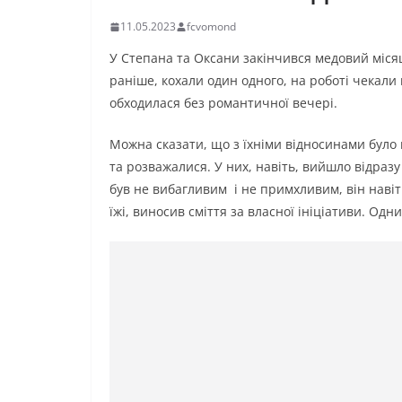
11.05.2023
fcvomond
У Степана та Оксани закінчився медовий місяц
раніше, кохали один одного, на роботі чекали
обходилася без романтичної вечері.
Можна сказати, що з їхніми відносинами було
та розважалися. У них, навіть, вийшло відраз
був не вибагливим і не примхливим, він навіт
їжі, виносив сміття за власної ініціативи. Одн