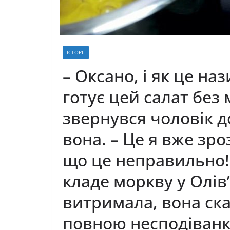
ІСТОРІЇ
– Оксано, і як це на
готує цей салат без
звернувся чоловік до
вона. – Це я вже зро
що це неправильно!
кладе моркву у Олів’
витримала, вона ска
повною несподіван