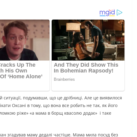
й ситуації, подумавши, що це дрібниці. Але це виявилося
кати Оксані в тому, що вона все робить не так, як його
оломкою ріже» «а мама в борщ квасолю додає» і таке
епан згадував маму дедалі частіше. Мама мила посуд без