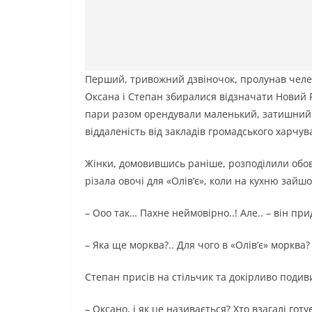
Перший, тривожний дзвіночок, пролунав челез
Оксана і Степан збиралися відзначати Новий Рі
пари разом орендували маленький, затишний б
віддаленість від закладів громадського харчув
Жінки, домовившись раніше, розподілили обов’
різала овочі для «Олів’є», коли на кухню зайшов
– Ооо так… Пахне неймовірно..! Але.. – він п
– Яка ще морква?.. Для чого в «Олів’є» морква? Я
Степан присів на стільчик та докірливо подив
– Оксано, і як це називається? Хто взагалі гот