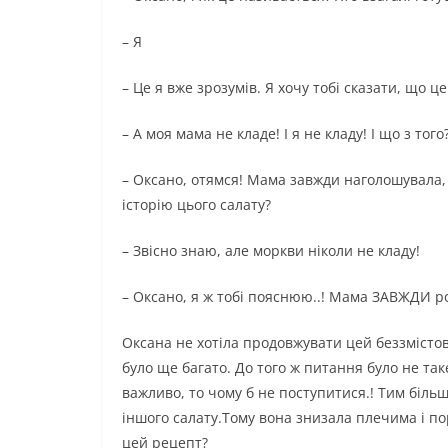
– Я
– Це я вже зрозумів. Я хочу тобі сказати, що 
– А моя мама не кладе! І я не кладу! І що з того
– Оксано, отямся! Мама завжди наголошувала, щ
історію цього салату?
– Звісно знаю, але моркви ніколи не кладу!
– Оксано, я ж тобі пояснюю..! Мама ЗАВЖДИ ро
Оксана не хотіла продовжувати цей беззмістовн
було ще багато. До того ж питання було не та
важливо, то чому б не поступитися.! Тим більш
іншого салату.Тому вона знизала плечима і по
цей рецепт?