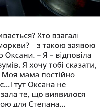
зивається? Хто взагалі
 моркви? – з такою заявою
 Оксани. – Я – відповіла
зумів. Я хочу тобі сказати,
 Моя мама постійно
є…І тут Оксана не
зала те, що виявилося
кою для Степана…