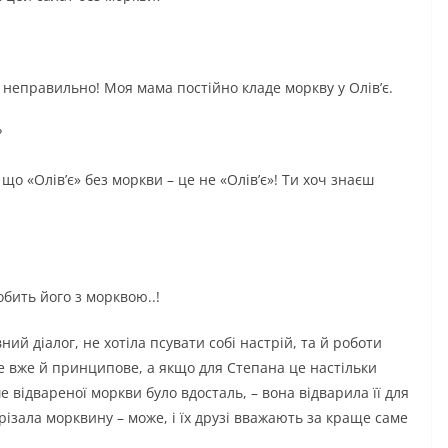
це неправильно! Моя мама постійно кладе моркву у Олів’є.
?
о «Олів’є» без моркви – це не «Олів’є»! Ти хоч знаєш
бить його з морквою..!
ий діалог, не хотіла псувати собі настрій, та й роботи
ке вже й принципове, а якщо для Степана це настільки
е відвареної моркви було вдосталь, – вона відварила її для
різала морквину – може, і їх друзі вважають за краще саме