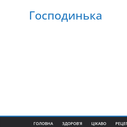
Перейти
Господинька
до
вмісту
ГОЛОВНА
ЗДОРОВ’Я
ЦІКАВО
РЕЦЕ