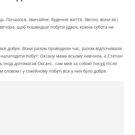
ь. Почалося, звичайне, буденне життя. Звісно, вони як і
 вечора, щоб пошвидше побути удвох, кожна субота не
 все добре. Вони разом проводили час, разом відпочивали
у налагодити побут: Оксану мама всьому навчила, а Степан
ь іноді допомагав Оксані, сам мив за собою посуд після
им словом і у сімейному побуті все у них було добре.