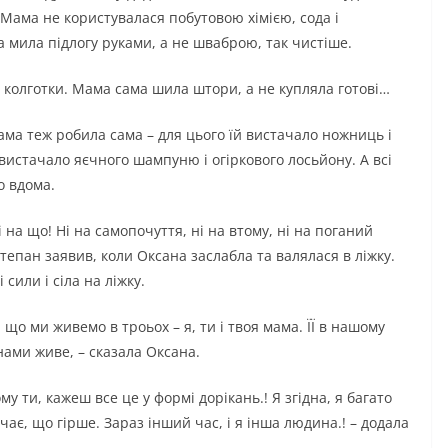
Мама не користувалася побутовою хімією, сода і
мила підлогу руками, а не шваброю, так чистіше.
 колготки. Мама сама шила штори, а не купляла готові…
ма теж робила сама – для цього їй вистачало ножниць і
 вистачало яєчного шампуню і огіркового лосьйону. А всі
о вдома.
 на що! Ні на самопочуття, ні на втому, ні на поганий
тепан заявив, коли Оксана заслабла та валялася в ліжку.
сили і сіла на ліжку.
 що ми живемо в троьох – я, ти і твоя мама. ЇЇ в нашому
 нами живе, – сказала Оксана.
му ти, кажеш все це у формі дорікань.! Я згідна, я багато
чає, що гірше. Зараз інший час, і я інша людина.! – додала