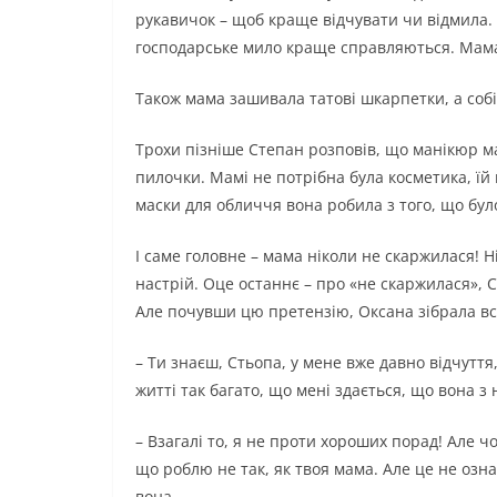
рукавичок – щоб краще відчувати чи відмила. 
господарське мило краще справляються. Мама 
Також мама зашивала татові шкарпетки, а собі
Трохи пізніше Степан розповів, що манікюр ма
пилочки. Мамі не потрібна була косметика, їй
маски для обличчя вона робила з того, що бул
І саме головне – мама ніколи не скаржилася! Ні
настрій. Оце останнє – про «не скаржилася», С
Але почувши цю претензію, Оксана зібрала всі 
– Ти знаєш, Стьопа, у мене вже давно відчуття,
житті так багато, що мені здається, що вона з
– Взагалі то, я не проти хороших порад! Але чо
що роблю не так, як твоя мама. Але це не озна
вона.