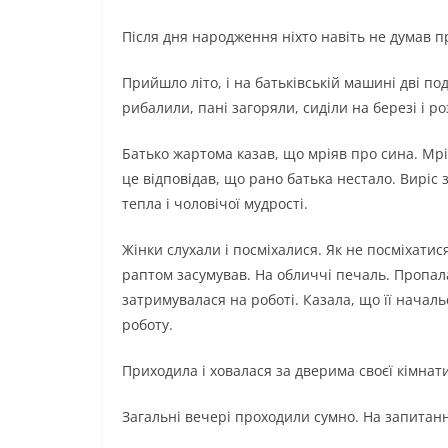
Після дня народження ніхто навіть не думав пр
Прийшло літо, і на батьківській машині дві п
рибалили, пані загоряли, сиділи на березі і 
Батько жартома казав, що мріяв про сина. Мрі
це відповідав, що рано батька нестало. Виріс з
тепла і чоловічої мудрості.
Жінки слухали і посміхалися. Як не посміхатис
раптом засумував. На обличчі печаль. Пропала
затримувалася на роботі. Казала, що її началь
роботу.
Приходила і ховалася за дверима своєї кімнати
Загальні вечері проходили сумно. На запитання