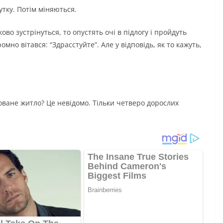
утку. Потім міняються.
во зустрінуться, то опустять очі в підлогу і пройдуть
мно вітався: “Здрасстуйте”. Але у відповідь, як то кажуть,
ване житло? Це невідомо. Тільки четверо дорослих