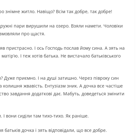
о знімне житло. Навіщо? Всім так добре, так добре!
одружні пари вирушили на озеро. Взяли намети. Чоловіки
розмовляли про щастя.
яв пристрасно. І ось Господь послав йому сина. А зять на
 матір’ю. І теж хотів батька. Не вистачало батьківського
я? Дуже приємно. І на душі затишно. Через півроку син
 колишня жвавість. Ентузіазм зник. А дочка все частіше
ство завдання додаткові дає. Мабуть, доведеться змінити
. І вони сиділи там тихо-тихо. Як раніше.
 батьків дочка і зять відповідали, що все добре.