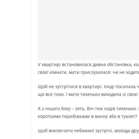
У квартирі встановилася дивна обстановка, ко
своєї кімнати, мати прислухалася: чи не ходять
Щоб не зустрітися в квартирі. Іноді посилала 
що все тихо. І мати тихенько виходила зі своєї
А з іншого боку – зять. Він теж сидів тихеньк
короткими перебіжками в ванну або в туалет?
Щоб виключити небажані зустрічі, молода друж