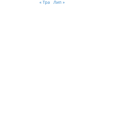
« Тра
Лип »