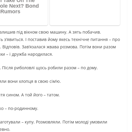
залишив під вікном свою машину. А зять побачив.
ь з’явиться. І поставив йому якесь технічне питання – про
 Відповів. Зав’язалася жвава розмова. Потім вони разом
хи – і дружба народилася.
 Після риболовлі щось робили разом – по дому.
ли вони хлопця в свою сім’ю.
ятя сином. А той його – татом.
ко – по-родинному.
готували – купу. Розмовляли. Потім молоді умовили
евно.