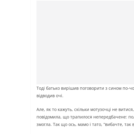
Тоді батько вирішив поговорити з сином по-чо
відводив очі.
Але, як то кажуть, скільки мотузочці не витися
повідомила, що трапилося непередбачене: пол
змогла. Так що ось, мамо і тато, “вибачте, так