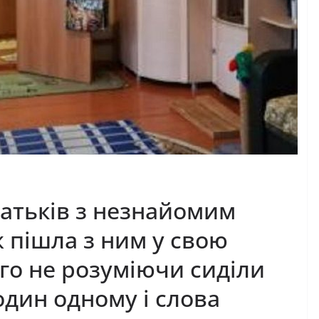
атьків з незнайомим
ж пішла з ним у свою
ого не розуміючи сиділи
один одному і слова