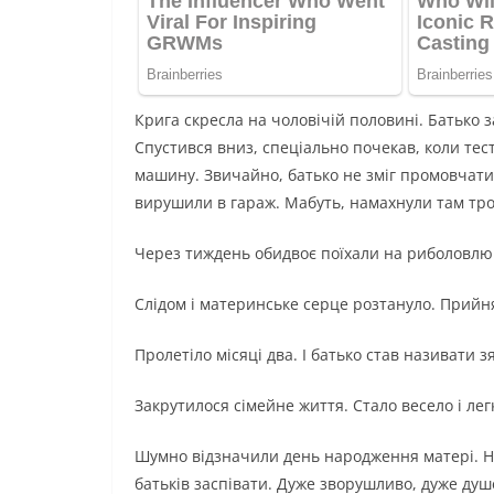
Крига скресла на чоловічій половині. Батько 
Спустився вниз, спеціально почекав, коли тест
машину. Звичайно, батько не зміг промовчати.
вирушили в гараж. Мабуть, намахнули там тро
Через тиждень обидвоє поїхали на риболовлю.
Слідом і материнське серце розтануло. Прийня
Пролетіло місяці два. І батько став називати з
Закрутилося сімейне життя. Стало весело і лег
Шумно відзначили день народження матері. На
батьків заспівати. Дуже зворушливо, дуже душ