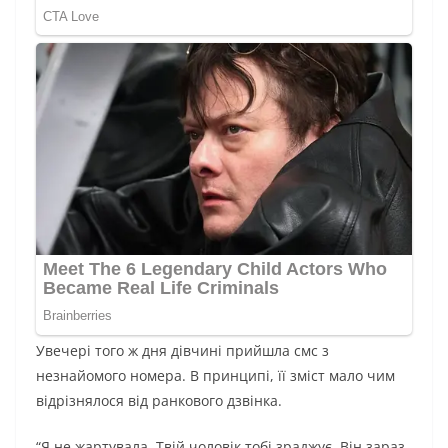
Увечері того ж дня дівчині прийшла смс з
незнайомого номера. В принципі, її зміст мало чим
відрізнялося від ранкового дзвінка.
“Я не жартувала. Твій чоловік тобі зраджує. Він зараз