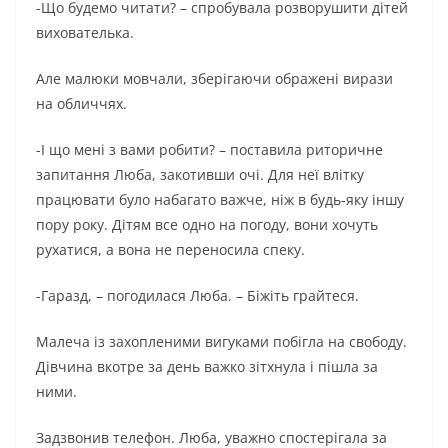
-Що будемо читати? – спробувала розворушити дітей
вихователька.
Але малюки мовчали, зберігаючи ображені вирази
на обличчях.
-І що мені з вами робити? – поставила риторичне
запитання Люба, закотивши очі. Для неї влітку
працювати було набагато важче, ніж в будь-яку іншу
пору року. Дітям все одно на погоду, вони хочуть
рухатися, а вона не переносила спеку.
-Гаразд, – погодилася Люба. – Біжіть грайтеся.
Малеча із захопленими вигуками побігла на свободу.
Дівчина вкотре за день важко зітхнула і пішла за
ними.
Задзвонив телефон. Люба, уважно спостерігала за