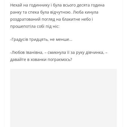
Нехай на годиннику і була всього десята година
ранку та спека була відчутною. Люба кинула
роздратований погляд на блакитне небо і
прошепотіла собі під ніс:
-Градусів тридцять, не менше…
-Любов Іванівна, – смикнула її за руку дівчинка, –
давайте в хованки пограємось?