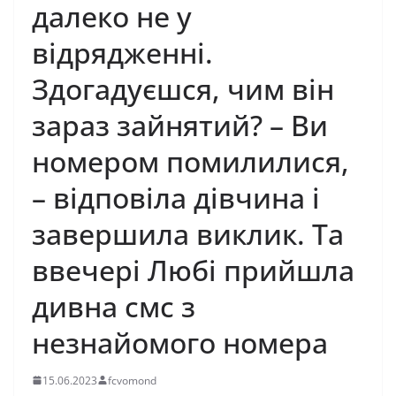
далеко не у
відрядженні.
Здогадуєшся, чим він
зараз зайнятий? – Ви
номером помилилися,
– відповіла дівчина і
завершила виклик. Та
ввечері Любі прийшла
дивна смс з
незнайомого номера
15.06.2023
fcvomond