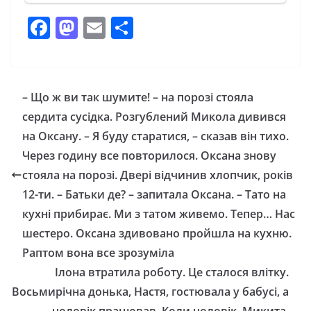
F
M
E
П
a
a
m
о
c
st
ai
ді
e
o
l
л
– Що ж ви так шумите! – на порозі стояла
b
d
и
сердита сусідка. Розгублений Микола дивився
o
o
т
на Оксану. – Я буду старатися, – сказав він тихо.
o
n
и
Через годину все повторилося. Оксана знову
стояла на порозі. Двері відчинив хлопчик, років
k
с
12-ти. – Батьки де? – запитала Оксана. – Тато на
я
кухні прибирає. Ми з татом живемо. Тепер… Нас
шестеро. Оксана здивовано пройшла на кухню.
Раптом вона все зрозуміла
Ілона втратила роботу. Це сталося влітку.
Восьмирічна донька, Настя, гостювала у бабусі, а