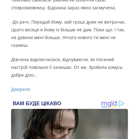
співрозмовниці. Бідолаха зараз явно засмучена.
-До речі. Передай йому, хай гроші дуже не витрачає.
Цього місяця я йому їх більше не дам. Поки що. І так,
не дзвони мені більше. Нічого нового ти мені не
скажеш.
Дівчина відключилася, відчуваючи, як поганий
настрій повільно її залишає. От же. Зробила комусь
добре діло…
Джерело