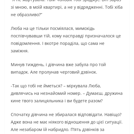
зі мною, в моїй квартирі, а не у відрядженні. Тобі хіба
не образливо?”
Люба на це тільки посміялася, мимохідь
поспівчувавши тій, кому насправді призначалося це
повідомлення. І вкотре пораділа, що сама не
заміжня.
Минув тиждень, і дівчина вже забула про той
випадок. Але пролунав черговий дзвінок.
-Так що тобі не йметься? – міркувала Люба,
дивлячись на незнайомий номер. – Думаєш, дружина
кине твого залицяльника і ви будете разом?
Спочатку дівчина не збиралася відповідати. Навіщо?
Адже вона не має ніякого відношення до цієї ситуації.
Але незабаром їй набридло. П’ять дзвінків за