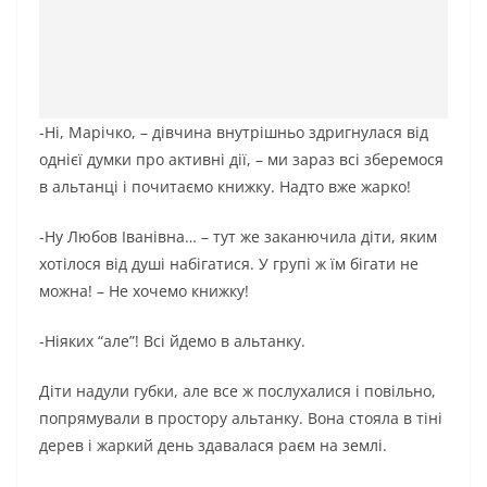
-Ні, Марічко, – дівчина внутрішньо здригнулася від
однієї думки про активні дії, – ми зараз всі зберемося
в альтанці і почитаємо книжку. Надто вже жарко!
-Ну Любов Іванівна… – тут же заканючила діти, яким
хотілося від душі набігатися. У групі ж їм бігати не
можна! – Не хочемо книжку!
-Ніяких “але”! Всі йдемо в альтанку.
Діти надули губки, але все ж послухалися і повільно,
попрямували в простору альтанку. Вона стояла в тіні
дерев і жаркий день здавалася раєм на землі.