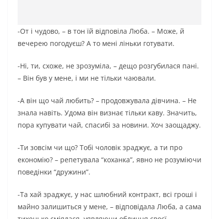
-От і чудово, – в тон їй відповіла Люба. – Може, й
вечерею погодуєш? А то мені ліньки готувати.
-Ні, ти, схоже, не зрозуміла, – дещо розгубилася пані.
– Він був у мене, і ми не тільки чаювали.
-А він що чай любить? – продовжувала дівчина. – Не
знала навіть. Удома він визнає тільки каву. Значить,
пора купувати чай, спасибі за новини. Хоч заощаджу.
-Ти зовсім чи що? Тобі чоловік зраджує, а ти про
економію? – репетувала “коханка”, явно не розуміючи
поведінки “дружини”.
-Та хай зраджує, у нас шлюбний контракт, всі гроші і
майно залишиться у мене, – відповідала Люба, а сама
тихенько сміялася, уявляючи обличчя своєї