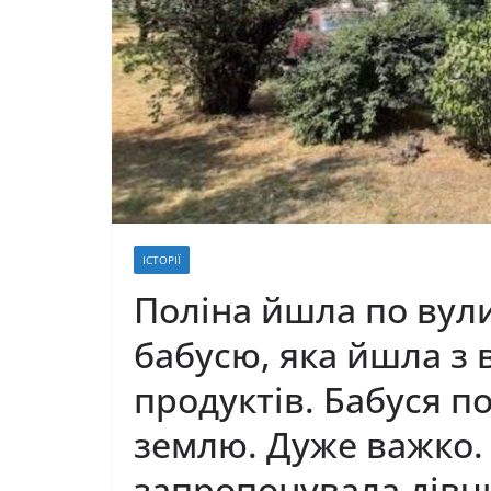
ІСТОРІЇ
Поліна йшла по вули
бабусю, яка йшла з
продуктів. Бабуся п
землю. Дуже важко.
запропонувала дівчи