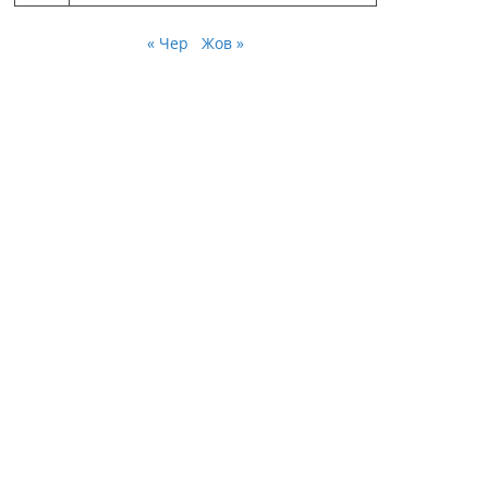
« Чер
Жов »