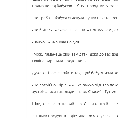
прямо перед бабусею. – Я тут поряд живу, зара
-Не треба, – бабуся стиснула ручки пакета. В
-Не бійтеся, – сказала Поліна. – Покажу вам д
-Важко… – кивнула бабуся.
-Можу гаманець свій вам дати, доки до вас до
Поліна вирішила продовжити.
Дуже хотілося зробити так, щоб бабуся мала 
-Не потрібно. Вірю, – жінка важко підняла пак
зустрічалися такі люди, як ви. Спасибі. Тут ме
Швидко, звісно, ​​не вийшло. Літня жінка йшла
-Стільки продуктів, – дівчина посміхнулася. – 