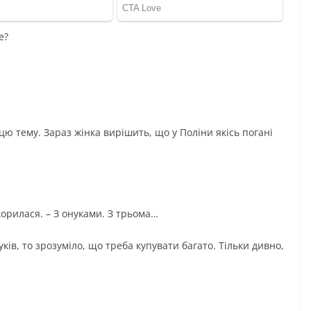
е?
ю тему. Зараз жінка вирішить, що у Поліни якісь погані
скорилася. – З онуками. З трьома…
уків, то зрозуміло, що треба купувати багато. Тільки дивно,