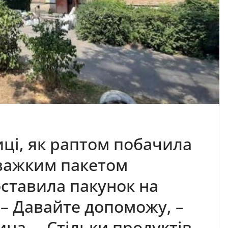
ці, як раптом побачила
 важким пакетом
оставила пакунок на
 – Давайте допоможу, –
на. – Стільки продуктів, –