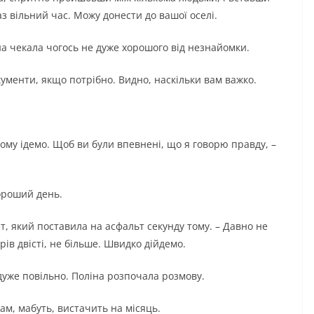
з вільний час. Можу донести до вашої оселі.
она чекала чогось не дуже хорошого від незнайомки.
окументи, якщо потрібно. Видно, наскільки вам важко.
дому ідемо. Щоб ви були впевнені, що я говорю правду, –
хороший день.
ет, який поставила на асфальт секунду тому. – Давно не
трів двісті, не більше. Швидко дійдемо.
 дуже повільно. Поліна розпочала розмову.
Вам, мабуть, вистачить на місяць.