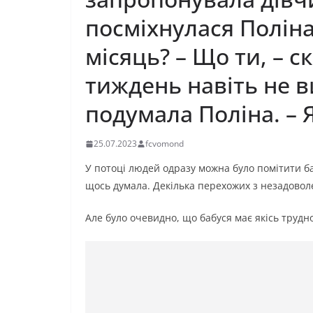
посміхнулася Поліна.
місяць? – Що ти, – с
тиждень навіть не в
подумала Поліна. – 
25.07.2023
fcvomond
У потоці людей одразу можна було помітити ба
щось думала. Декілька перехожих з незадовол
Але було очевидно, що бабуся має якісь трудно