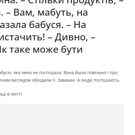
 – Вам, мабуть, на
казала бабуся. – На
истачить! – Дивно, –
Як таке може бути
бусю, яка явно не поспішала. Вона йшла повільно і про
еним виглядом обходили її. Заважає. А люди поспішають.
щі в житті.