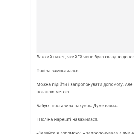
Важкий пакет, який їй явно було складно доне
Поліна замислилась.
Можна підійти і запропонувати допомогу. Але 
поганою метою.
Бабуся поставила пакунок. Дуже важко.
І Поліна нарешті наважилася.
-Давайте я допоможу, – запропонувала дівчин