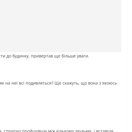
сти до будинку, привертав ще більше уваги.
як на неї всі подивляться? Ще скажуть, що вона з якоюсь
а, спритно пройшовши між кількома людьми, і вставши