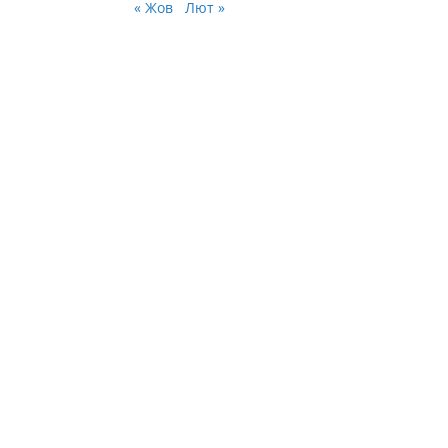
« Жов
Лют »