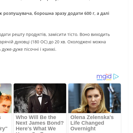
к розпушувача, борошна зразу додати 600 г, а далі
ати решту продуктів, замісити тісто. Воно виходить
арячій духовці (180 ОС) до 20 хв. Охолоджені можна
дуже-дуже пісочні і крихкі.