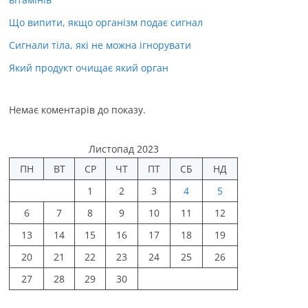
Що випити, якщо організм подає сигнал
Сигнали тіла, які не можна ігнорувати
Який продукт очищає який орган
Немає коментарів до показу.
Листопад 2023
ПН
ВТ
СР
ЧТ
ПТ
СБ
НД
1
2
3
4
5
6
7
8
9
10
11
12
13
14
15
16
17
18
19
20
21
22
23
24
25
26
27
28
29
30