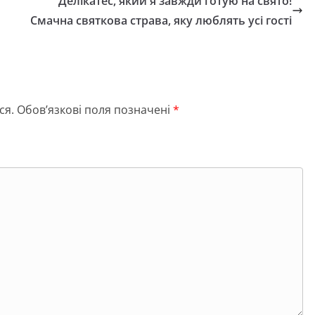
Делікатес, який я завжди готую на свято!
Смачна святкова страва, яку люблять усі гості
ся.
Обов’язкові поля позначені
*