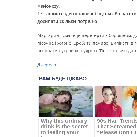
майонезу,
1 ч. ложка соди погашеної оцтом або пакети
досипати скільки потрібно.
Маргарин і смалець перетерти з борошном, дод
пісочне і жирне. Зробити печиво. Випікати в г
посипати цукровою пудрою. Тістечка виходять 
Джерело