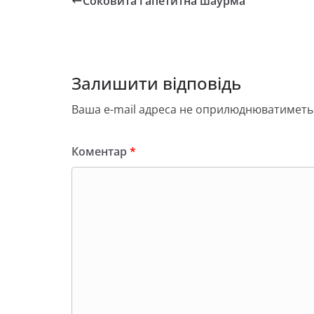
Соковита і апетитна шаурма
b
d
и
o
o
т
o
n
и
Залишити відповідь
k
с
я
Ваша e-mail адреса не оприлюднюватиметь
Коментар
*