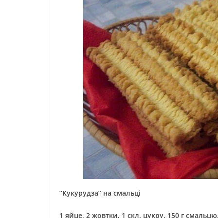
“Кукурудза” на смальці
1 яйце, 2 жовтки, 1 скл. цукру, 150 г смальцю,