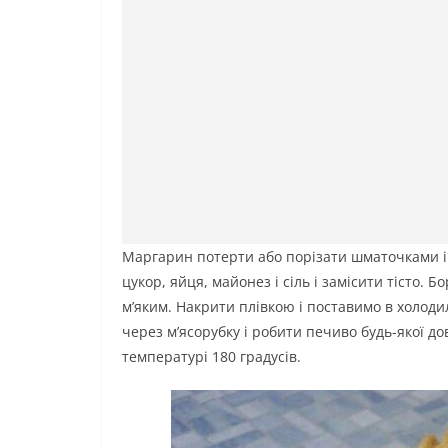
Маргарин потерти або порізати шматочками і 
цукор, яйця, майонез і сіль і замісити тісто.
м’яким. Накрити плівкою і поставимо в холоди
через м’ясорубку і робити печиво будь-якої д
температурі 180 градусів.