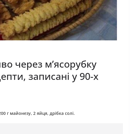
во через м’ясорубку
епти, записані у 90-х
200 г майонезу, 2 яйця, дрібка солі.