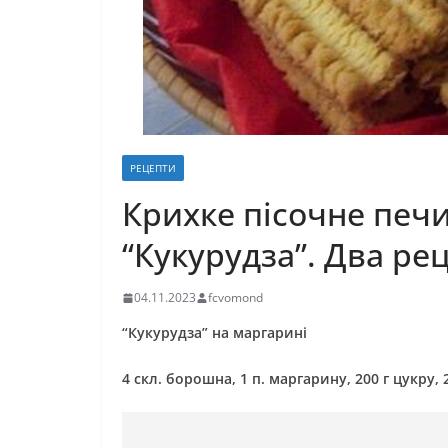
РЕЦЕПТИ
Крихке пісочне печи
“Кукурудза”. Два рец
04.11.2023
fcvomond
“Кукурудза” на маргарині
4 скл. борошна, 1 п. маргарину, 200 г цукру, 