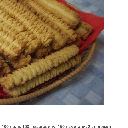
 100 г олії, 100 г маргарину, 150 г сметани, 2 ст. ложки