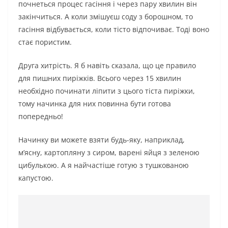
почнеться процес гасіння і через пару хвилин він
закінчиться. А коли змішуєш соду з борошном, то
гасіння відбувається, коли тісто відпочиває. Тоді воно
стає пористим.
Друга хитрість. Я б навіть сказала, що це правило
для пишних пиріжків. Всього через 15 хвилин
необхідно починати ліпити з цього тіста пиріжки,
тому начинка для них повинна бути готова
попередньо!
Начинку ви можете взяти будь-яку, наприклад,
м’ясну, картопляну з сиром, варені яйця з зеленою
цибулькою. А я найчастіше готую з тушкованою
капустою.