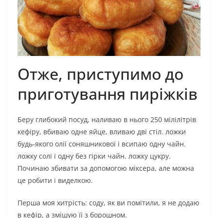
Отже, приступимо до
приготування пиріжків
Беру глибокий посуд, наливаю в нього 250 мілілітрів
кефіру, вбиваю одне яйце, вливаю дві стіл. ложки
будь-якого олії соняшникової і всипаю одну чайн.
ложку солі і одну без гірки чайн. ложку цукру.
Починаю збивати за допомогою міксера, але можна
це робити і виделкою.
Перша моя хитрість: соду, як ви помітили, я не додаю
в кефір, а змішую її з борошном.