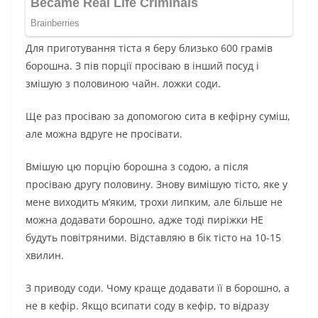
Для приготування тіста я беру близько 600 грамів
борошна. З пів порції просіваю в інший посуд і
змішую з половиною чайн. ложки соди.
Ще раз просіваю за допомогою сита в кефірну суміш,
але можна вдруге не просівати.
Вмішую цю порцію борошна з содою, а після
просіваю другу половину. Знову вимішую тісто, яке у
мене виходить м’яким, трохи липким, але більше не
можна додавати борошно, адже тоді пиріжки НЕ
будуть повітряними. Відставляю в бік тісто на 10-15
хвилин.
З приводу соди. Чому краще додавати її в борошно, а
не в кефір. Якщо всипати соду в кефір, то відразу