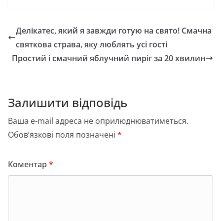
c
st
ai
ді
e
o
l
л
Делікатес, який я завжди готую на свято! Смачна
b
d
и
святкова страва, яку люблять усі гості
o
o
т
Простий і смачний яблучний пиріг за 20 хвилин
o
n
и
k
с
Залишити відповідь
я
Ваша e-mail адреса не оприлюднюватиметься.
Обов’язкові поля позначені
*
Коментар
*