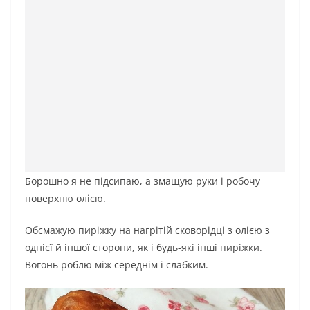
Борошно я не підсипаю, а змащую руки і робочу
поверхню олією.
Обсмажую пиріжку на нагрітій сковорідці з олією з
однієї й іншої сторони, як і будь-які інші пиріжки.
Вогонь роблю між середнім і слабким.