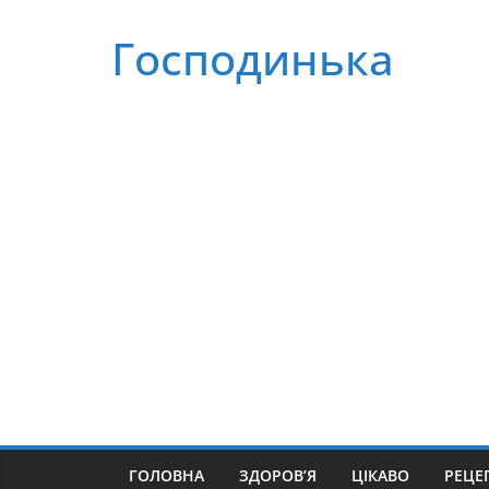
Перейти
Господинька
до
вмісту
ГОЛОВНА
ЗДОРОВ’Я
ЦІКАВО
РЕЦЕ