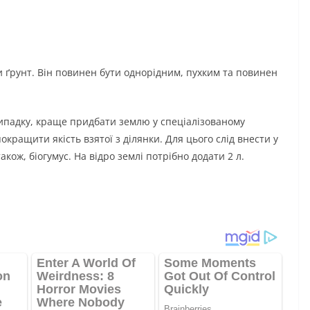
и ґрунт. Він повинен бути однорідним, пухким та повинен
 випадку, краще придбати землю у спеціалізованому
кращити якість взятої з ділянки. Для цього слід внести у
кож, біогумус. На відро землі потрібно додати 2 л.