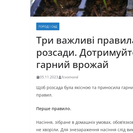
ГОРОД І САД
Три важливі правил
розсади. Дотримуйте
гарний врожай
05.11.2023
fcvomond
Щоб розсада була якісною та приносила гарн
правил.
Перше правило.
Насіння, зібране в домашніх умовах, обов’язк
не хворіли. Для знезараження насіння слід в