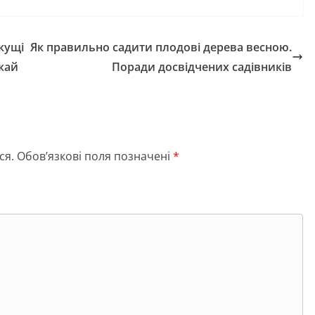
кущі
Як правильно садити плодові дерева весною.
жай
Поради досвідчених садівників
ся.
Обов’язкові поля позначені
*