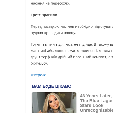
насіння не пересохло.
Третє правило.
Перед посадкою насіння необхідно підготуват
чудово проводити вологу.
Ґрунт, взятий з ділянки, не підійде. В такому
магазині або, якщо немає можливості, можна по
ґрунт торф або дрібний просіяний компост, а та
біогумусу.
Джерело