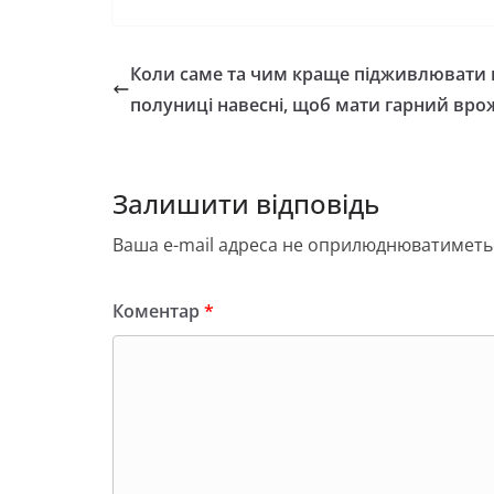
c
st
ai
ді
e
o
l
л
Коли саме та чим краще підживлювати 
b
d
и
полуниці навесні, щоб мати гарний вро
o
o
т
o
n
и
Залишити відповідь
k
с
я
Ваша e-mail адреса не оприлюднюватиметь
Коментар
*