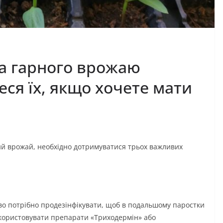
а гарного врожаю
ся їх, якщо хочете мати
ий врожай, необхідно дотримуватися трьох важливих
ово потрібно продезінфікувати, щоб в подальшому паростки
икористовувати препарати «Триходермін» або