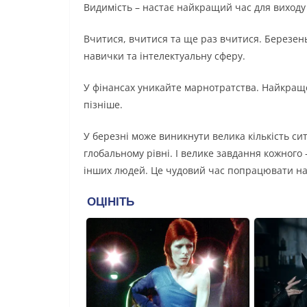
Видимість – настає найкращий час для виходу 
Вчитися, вчитися та ще раз вчитися. Березень
навички та інтелектуальну сферу.
У фінансах уникайте марнотратства. Найкраще 
пізніше.
У березні може виникнути велика кількість си
глобальному рівні. І велике завдання кожного
інших людей. Це чудовий час попрацювати над