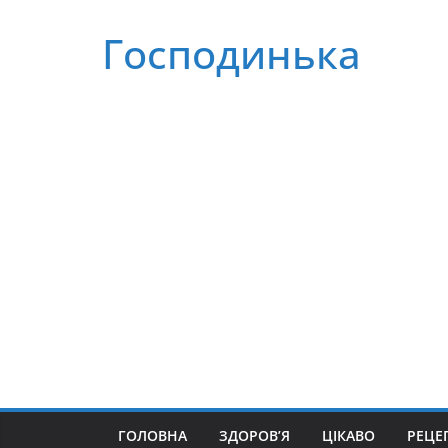
Перейти
Господинька
до
вмісту
ГОЛОВНА
ЗДОРОВ’Я
ЦІКАВО
РЕЦЕ