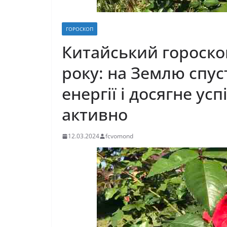
ГОРОСКОП
Китайський гороскоп
року: на Землю спус
енергії і досягне усп
активно
12.03.2024
fcvomond