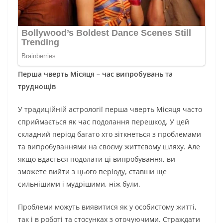
Перша чверть Місяця – час випробувань та
труднощів
У традиційній астрології перша чверть Місяця часто
сприймається як час подолання перешкод. У цей
складний період багато хто зіткнеться з проблемами
та випробуваннями на своєму життєвому шляху. Але
якщо вдасться подолати ці випробування, ви
зможете вийти з цього періоду, ставши ще
сильнішими і мудрішими, ніж були.
Проблеми можуть виявитися як у особистому житті,
так і в роботі та стосунках з оточуючими. Страждати