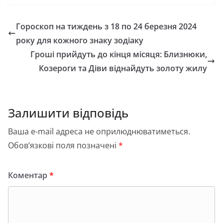
c
st
ai
ді
e
o
l
л
Гороскоп на тиждень з 18 по 24 березня 2024
b
d
и
року для кожного знаку зодіаку
o
o
т
Гроші прийдуть до кінця місяця: Близнюки,
o
n
и
Козероги та Діви віднайдуть золоту жилу
k
с
я
Залишити відповідь
Ваша e-mail адреса не оприлюднюватиметься.
Обов’язкові поля позначені
*
Коментар
*