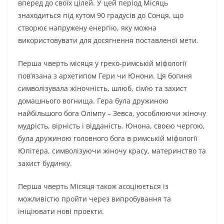
вперед до своїх цілей. У цей період Місяць
знаходиться під кутом 90 градусів до Сонця, що
створює напружену енергію, яку можна
використовувати для досягнення поставленої мети.
Перша чверть місяця у греко-римській міфології
пов’язана з архетипом Гери чи Юнони. Ця богиня
символізувала жіночність, шлюб, сім’ю та захист
домашнього вогнища. Гера була дружиною
найбільшого бога Олімпу – Зевса, уособлюючи жіночу
мудрість, вірність і відданість. Юнона, своєю чергою,
була дружиною головного бога в римській міфології
Юпітера, символізуючи жіночу красу, материнство та
захист будинку.
Перша чверть Місяця також асоціюється із
можливістю пройти через випробування та
ініціювати нові проекти.