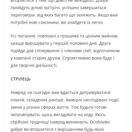
впораєтеся з тим, що довго не виходило. Добре
пройдуть ділові зустрічі, успішно завершаться
переговори, від яких багато що залежить. Якщо вам
потрібні нові союзники, ви знайдете їх легко.
Усі питання, пов’язані з грошима та цінним майном,
краще вирішувати у першій половині дня. Друга
підійде для спілкування з членами сім’ї, відпочинком
у компанії старих друзів. Сприятливою вона буде і
для творчої діяльності.
СТРІЛЕЦЬ
Навряд чи сьогодні вам вдасться дотримуватися
планів, складених раніше. Імовірні несподівані події,
зміни у різних сферах життя. Тож будьте готові
імпровізувати, щось вигадувати на ходу. Якісь
серйозні труднощі навряд виникнуть. Особливо
добре ви впораєтеся з вирішенням будь-яких