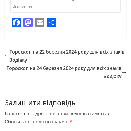
F
M
E
П
a
a
m
о
c
st
ai
ді
e
o
l
л
Гороскоп на 22 березня 2024 року для всіх знаків
b
d
и
Зодіаку
o
o
т
Гороскоп на 24 березня 2024 року для всіх знаків
o
n
и
Зодіаку
k
с
я
Залишити відповідь
Ваша e-mail адреса не оприлюднюватиметься.
Обов’язкові поля позначені
*