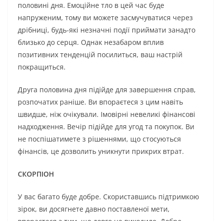
половині дня. Емоційне тло в цей час буде
напруженим, тому ви можете засмучуватися через
дрібниці, будь-які незначні події приймати занадто
близько до серця. Однак незабаром вплив
позитивних тенденцій посилиться, ваш настрій
покращиться.
Друга половина дня підійде для завершення справ,
розпочатих раніше. Ви впораєтеся з цим навіть
швидше, ніж очікували. Імовірні невеликі фінансові
надходження. Вечір підійде для угод та покупок. Ви
не поспішатимете з рішеннями, що стосуються
фінансів, це дозволить уникнути прикрих втрат.
СКОРПІОН
У вас багато буде добре. Скориставшись підтримкою
зірок, ви досягнете давно поставленої мети,