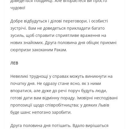
доведеться поодинці. Але впораєтеся ви просто
чудово!
Добре відбудуться і ділові переговори, і особисті
зустрічі. Вам не доведеться прикладати багато
зусиль, щоб справити сприятливе враження на
нових знайомих. Друга половина дня обіцяє приємні
сюрпризи закоханим Ракам.
ЛЕВ
Невеликі труднощі у справах можуть виникнути на
початку дня. Не одразу стане ясно, як з ними
впоратися, але дуже до речі поруч будуть люди,
готові дати вам відмінну пораду. Імовірні несподівані
пропозиції щодо співробітництва; у деяких Львів
буде шанс непогано заробити.
Друга половина дня потішить. Вдало вирішаться