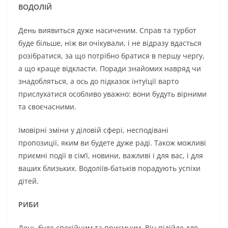
ВОДОЛІЙ
День виявиться дуже насиченим. Справ та турбот
буде більше, ніж ви очікували, і не відразу вдасться
розібратися, за що потрібно братися в першу чергу,
а що краще відкласти. Поради знайомих навряд чи
знадобляться, а ось до підказок інтуїції варто
прислухатися особливо уважно: вони будуть вірними
та своєчасними.
Імовірні зміни у діловій сфері, несподівані
пропозиції, яким ви будете дуже раді. Також можливі
приємні події в сім’ї, новини, важливі і для вас, і для
ваших близьких. Водоліїв-батьків порадують успіхи
дітей.
РИБИ
День буде спокійним та приємним. Він підійде для