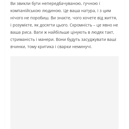
Ви звикли бути непередбачуваною, гучною і
компанійською людиною. Це ваша натура, і з цим
нічого не поробиш. Ви знаєте, чого хочете від життя,
і розумієте, як досягти цього. Скромність – це явно не
ваша риса. Ваги ж найбільше цінують в людях такт,
стриманість і манери. Вони будуть засуджувати ваші
вчинки, тому критика і сварки неминучі.