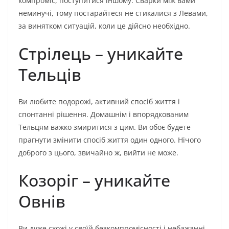
компроміс, поступитися іншому. Сварки між вами
неминучі, тому постарайтеся не стикалися з Левами,
за винятком ситуацій, коли це дійсно необхідно.
Стрілець – уникайте
Тельців
Ви любите подорожі, активний спосіб життя і
спонтанні рішення. Домашнім і впорядкованим
Тельцям важко змиритися з цим. Ви обоє будете
прагнути змінити спосіб життя один одного. Нічого
доброго з цього, звичайно ж, вийти не може.
Козоріг – уникайте
Овнів
Ви дуже схожі у своїй безкомпромісності і небажанні