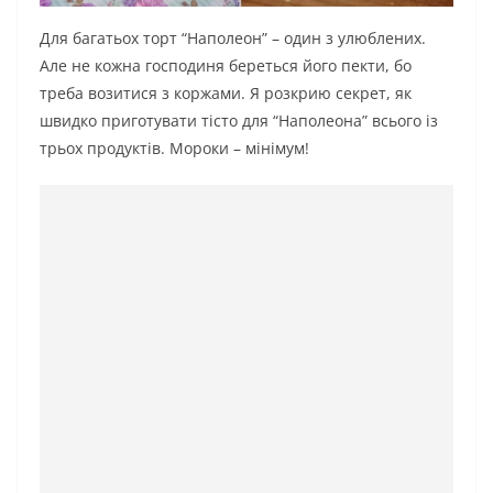
Для багатьох торт “Наполеон” – один з улюблених.
Але не кожна господиня береться його пекти, бо
треба возитися з коржами. Я розкрию секрет, як
швидко приготувати тісто для “Наполеона” всього із
трьох продуктів. Мороки – мінімум!