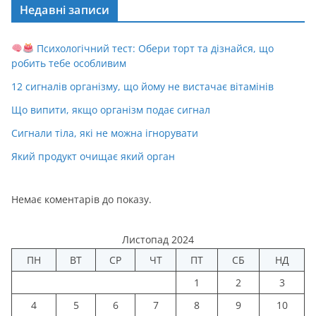
Недавні записи
Психологічний тест: Обери торт та дізнайся, що
робить тебе особливим
12 сигналів організму, що йому не вистачає вітамінів
Що випити, якщо організм подає сигнал
Сигнали тіла, які не можна ігнорувати
Який продукт очищає який орган
Немає коментарів до показу.
Листопад 2024
ПН
ВТ
СР
ЧТ
ПТ
СБ
НД
1
2
3
4
5
6
7
8
9
10