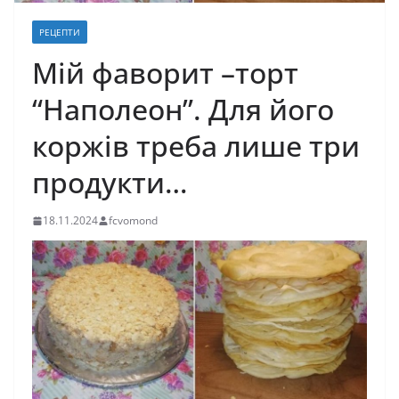
РЕЦЕПТИ
Мій фаворит –торт
“Наполеон”. Для його
коржів треба лише три
продукти…
18.11.2024
fcvomond