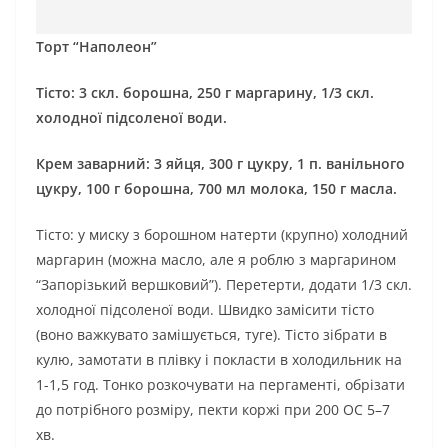
Торт “Наполеон”
Тісто: 3 скл. борошна, 250 г маргарину, 1/3 скл.
холодної підсоленої води.
Крем заварний: 3 яйця, 300 г цукру, 1 п. ванільного
цукру, 100 г борошна, 700 мл молока, 150 г масла.
Тісто: у миску з борошном натерти (крупно) холодний
маргарин (можна масло, але я роблю з маргарином
“Запорізький вершковий”). Перетерти, додати 1/3 скл.
холодної підсоленої води. Швидко замісити тісто
(воно важкувато замішується, туге). Тісто зібрати в
кулю, замотати в плівку і покласти в холодильник на
1-1,5 год. Тонко розкочувати на пергаменті, обрізати
до потрібного розміру, пекти коржі при 200 ОС 5–7
хв.