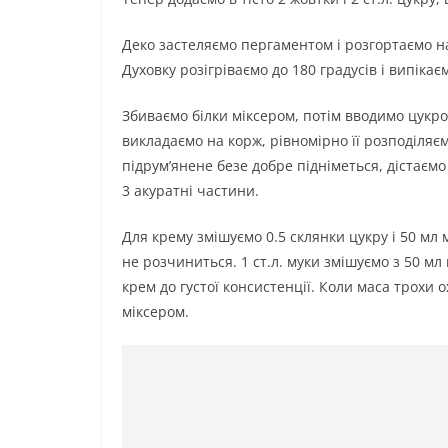
Деко застеляємо пергаментом і розгортаємо на
Духовку розігріваємо до 180 градусів і випікає
Збиваємо білки міксером, потім вводимо цукром 
викладаємо на корж, рівномірно її розподіляєм
підрум’янене безе добре підніметься, дістаємо
3 акуратні частини.
Для крему змішуємо 0.5 склянки цукру і 50 мл 
не розчиниться. 1 ст.л. муки змішуємо з 50 мл
крем до густої консистенції. Коли маса трохи
міксером.