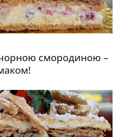
і чорною смородиною –
маком!