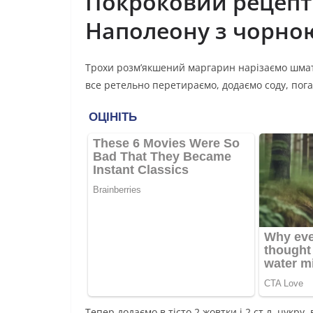
Покроковий рецепт
Наполеону з чорн
Трохи розм’якшений маргарин нарізаємо шмат
все ретельно перетираємо, додаємо соду, пог
Тепер додаємо в тісто 2 жовтки і 2 ст.л. цукру,