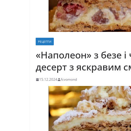
РЕЦЕПТИ
«Наполеон» з безе 
десерт з яскравим с
15.12.2024
fcvomond