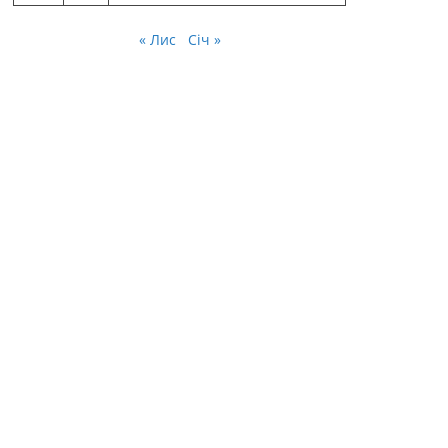
« Лис
Січ »