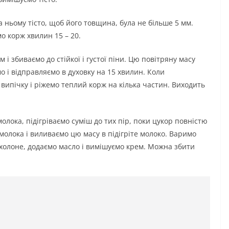
 ньому тісто, щоб його товщина, була не більше 5 мм.
мо корж хвилин 15 – 20.
і збиваємо до стійкої і густої піни. Цю повітряну масу
о і відправляємо в духовку на 15 хвилин. Коли
 випічку і ріжемо теплий корж на кілька частин. Виходить
молока, підігріваємо суміш до тих пір, поки цукор повністю
 молока і виливаємо цю масу в підігріте молоко. Варимо
 охолоне, додаємо масло і вимішуємо крем. Можна збити