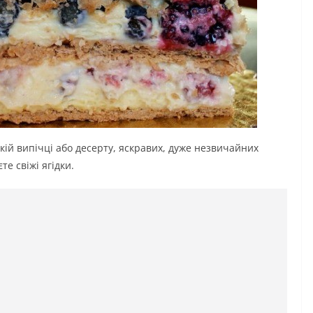
якій випічці або десерту, яскравих, дуже незвичайних
е свіжі ягідки.