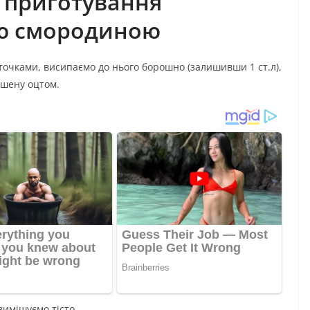
 приготування
ою смородиною
очками, висипаємо до нього борошно (залишивши 1 ст.л),
ашену оцтом.
 вимішуємо тісто.