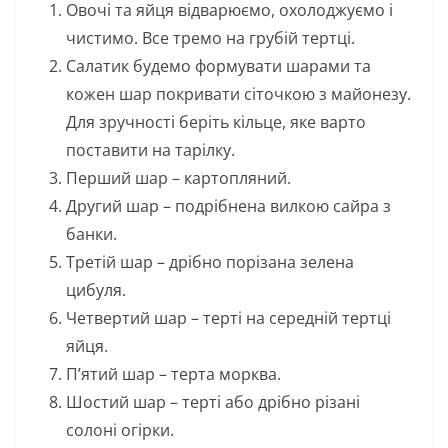
Овочі та яйця відварюємо, охолоджуємо і
чистимо. Все тремо на грубій тертці.
Салатик будемо формувати шарами та
кожен шар покривати сіточкою з майонезу.
Для зручності беріть кільце, яке варто
поставити на тарілку.
Перший шар – картопляний.
Другий шар – подрібнена вилкою сайра з
банки.
Третій шар – дрібно порізана зелена
цибуля.
Четвертий шар – терті на середній тертці
яйця.
П’ятий шар – терта морква.
Шостий шар – терті або дрібно різані
солоні огірки.