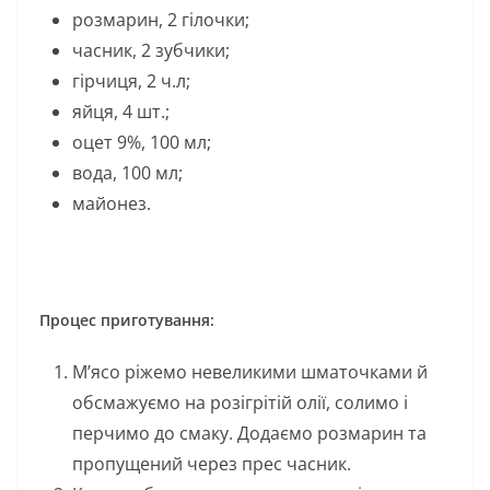
розмарин, 2 гілочки;
часник, 2 зубчики;
гірчиця, 2 ч.л;
яйця, 4 шт.;
оцет 9%, 100 мл;
вода, 100 мл;
майонез.
Процес приготування:
М’ясо ріжемо невеликими шматочками й
обсмажуємо на розігрітій олії, солимо і
перчимо до смаку. Додаємо розмарин та
пропущений через прес часник.