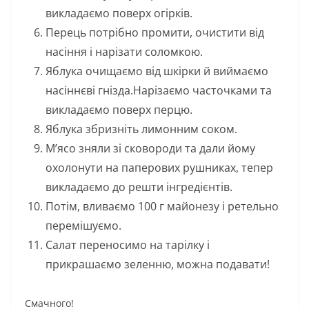
викладаємо поверх огірків.
Перець потрібно промити, очистити від
насіння і нарізати соломкою.
Яблука очищаємо від шкірки й виймаємо
насіннєві гнізда.Нарізаємо часточками та
викладаємо поверх перцю.
Яблука збризніть лимонним соком.
М’ясо зняли зі сковороди та дали йому
охолонути на паперових рушниках, тепер
викладаємо до решти інгредієнтів.
Потім, вливаємо 100 г майонезу і ретельно
перемішуємо.
Салат переносимо на тарілку і
прикрашаємо зеленню, можна подавати!
Смачного!