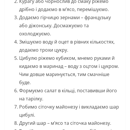
Курагу або чорнослив до смаку ріжемо
дрібно і додаємо в м’ясо, перемішуємо.
Додаємо гірчицю зернами – французьку
або діжонську. Досмажуємо та
охолоджуємо.
Змішуємо воду й оцет в рівних кількостях,
додаємо трохи цукру.
Цибулю ріжемо кубиком, мнемо руками й
кидаємо в маринад – воду з оцтом і цукром.
Чим довше маринується, тим смачніше
буде.
Формуємо салат в кільці, поставивши його
на тарілку.
Робимо сіточку майонезу і викладаємо шар
цибулі.
Другий шар – м’ясо та сіточка майонезу.