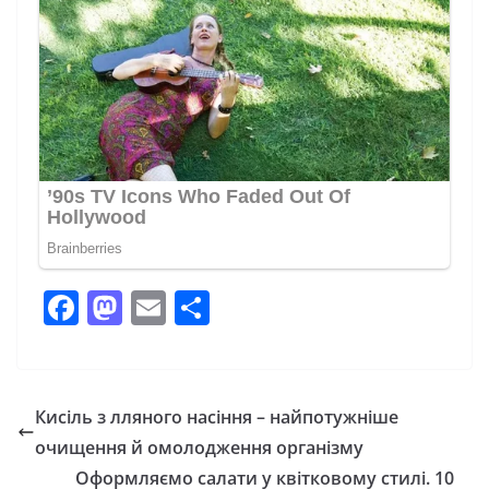
F
M
E
П
a
a
m
о
c
st
ai
ді
e
o
l
л
Кисіль з лляного насіння – найпотужніше
b
d
и
очищення й омолодження організму
o
o
т
Оформляємо салати у квітковому стилі. 10