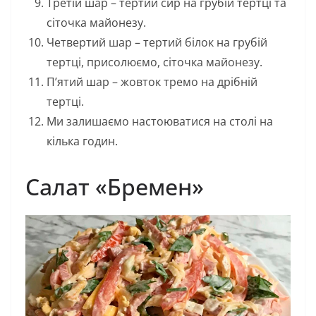
Третій шар – тертий сир на грубій тертці та
сіточка майонезу.
Четвертий шар – тертий білок на грубій
тертці, присолюємо, сіточка майонезу.
П’ятий шар – жовток тремо на дрібній
тертці.
Ми залишаємо настоюватися на столі на
кілька годин.
Салат «Бремен»