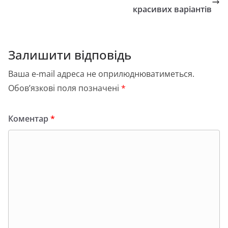
o
n
и
красивих варіантів
k
с
я
Залишити відповідь
Ваша e-mail адреса не оприлюднюватиметься.
Обов’язкові поля позначені
*
Коментар
*