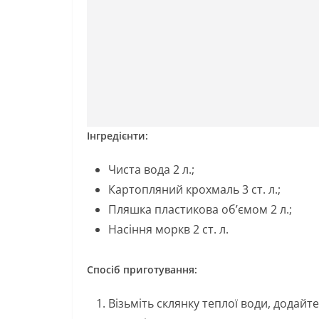
Інгредієнти
:
Чиста вода 2 л.;
Картопляний крохмаль 3 ст. л.;
Пляшка пластикова об’ємом 2 л.;
Насіння моркв 2 ст. л.
Спосіб приготування:
Візьміть склянку теплої води, додайте