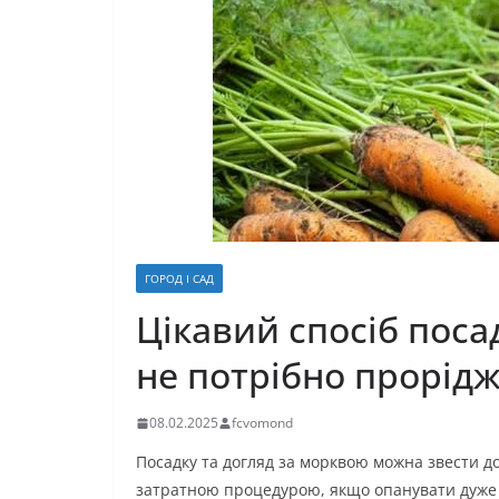
ГОРОД І САД
Цікавий спосіб поса
не потрібно прорід
08.02.2025
fcvomond
Посадку та догляд за морквою можна звести д
затратною процедурою, якщо опанувати дуже 