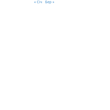
« Січ
Бер »