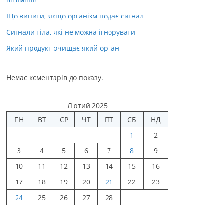
Що випити, якщо організм подає сигнал
Сигнали тіла, які не можна ігнорувати
Який продукт очищає який орган
Немає коментарів до показу.
Лютий 2025
ПН
ВТ
СР
ЧТ
ПТ
СБ
НД
1
2
3
4
5
6
7
8
9
10
11
12
13
14
15
16
17
18
19
20
21
22
23
24
25
26
27
28