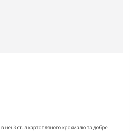
 в неї 3 ст. л картопляного крохмалю та добре