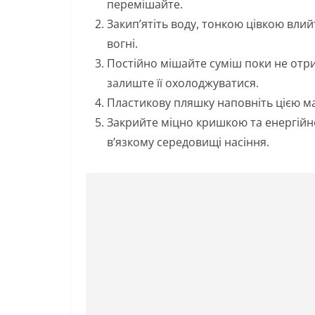
перемішайте.
Закип’ятіть воду, тонкою цівкою вли
вогні.
Постійно мішайте суміш поки не отри
залиште її охолоджуватися.
Пластикову пляшку наповніть цією ма
Закрийте міцно кришкою та енергійно
в’язкому середовищі насіння.