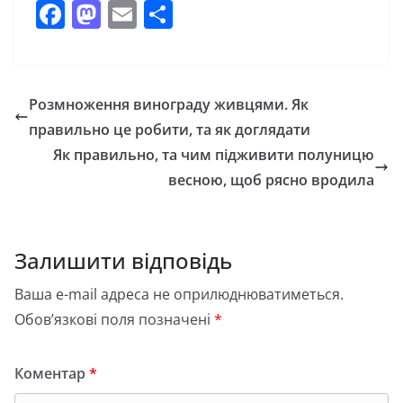
F
M
E
П
a
a
m
о
c
st
ai
ді
e
o
l
л
Розмноження винограду живцями. Як
b
d
и
правильно це робити, та як доглядати
o
o
т
Як правильно, та чим підживити полуницю
o
n
и
весною, щоб рясно вродила
k
с
я
Залишити відповідь
Ваша e-mail адреса не оприлюднюватиметься.
Обов’язкові поля позначені
*
Коментар
*