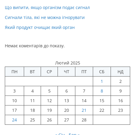
Що випити, якщо організм подає сигнал
Сигнали тіла, які не можна ігнорувати
Який продукт очищає який орган
Немає коментарів до показу.
Лютий 2025
ПН
ВТ
СР
ЧТ
ПТ
СБ
НД
1
2
3
4
5
6
7
8
9
10
11
12
13
14
15
16
17
18
19
20
21
22
23
24
25
26
27
28
« Січ
Бер »