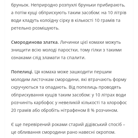
бруньок. Неприродно розпухлі бруньки прибирають,
а потім кущі обприскують таким засобом: на 10 літрів
води кладуть колоїдну сірку в кількості 10 грамів та
ретельно розмішують.
Смородинова златка.
Личинки цієї комахи можуть
знищити всію молоді паростки, тому гілки з такими
ознаками слід зламати та спалити.
Попелиці.
Ця комаха може зашкодити першим
молодим листочкам смородини, які втрачають форму
скручуються та опадають. Від попелиць проводять
обприскування кущів таким засобом: у 10 літрах води
розчиніть карбофос у невеликій кількості та хлорофос
20 грамів або обробіть нітрафеном 8 % розчином.
Є ще перевірений роками старий дідівський спосіб –
це обливання смородини рано навесні окропом.