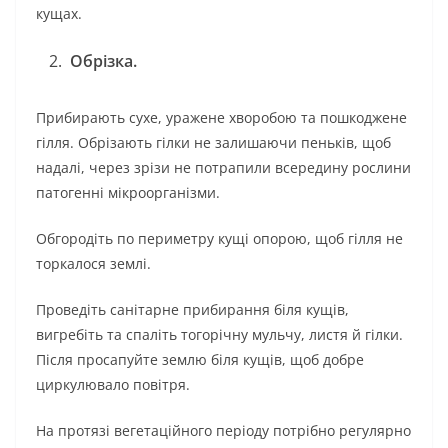
кущах.
Обрізка.
Прибирають сухе, уражене хворобою та пошкоджене
гілля. Обрізають гілки не залишаючи пеньків, щоб
надалі, через зрізи не потрапили всередину рослини
патогенні мікроорганізми.
Обгородіть по периметру кущі опорою, щоб гілля не
торкалося землі.
Проведіть санітарне прибирання біля кущів,
вигребіть та спаліть тогорічну мульчу, листя й гілки.
Після просапуйте землю біля кущів, щоб добре
циркулювало повітря.
На протязі вегетаційного періоду потрібно регулярно