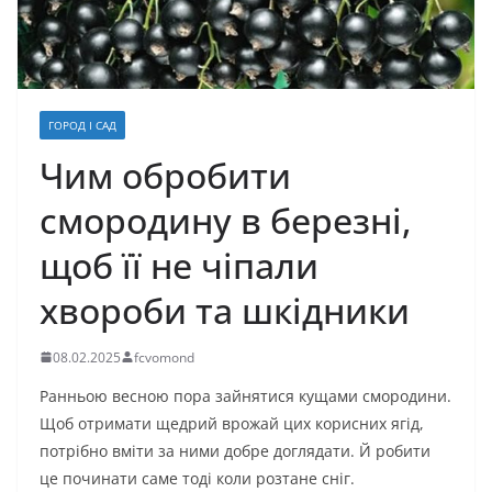
ГОРОД І САД
Чим обробити
смородину в березні,
щоб її не чіпали
хвороби та шкідники
08.02.2025
fcvomond
Ранньою весною пора зайнятися кущами смородини.
Щоб отримати щедрий врожай цих корисних ягід,
потрібно вміти за ними добре доглядати. Й робити
це починати саме тоді коли розтане сніг.