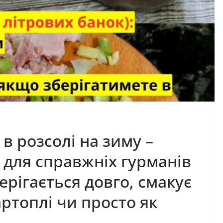
в розсолі на зиму –
 для справжніх гурманів
берігається довго, смакує
артоплі чи просто як