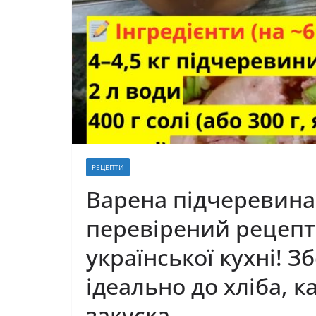
РЕЦЕПТИ
Варена підчеревина 
перевірений рецепт
української кухні! З
ідеально до хліба, к
закуска.