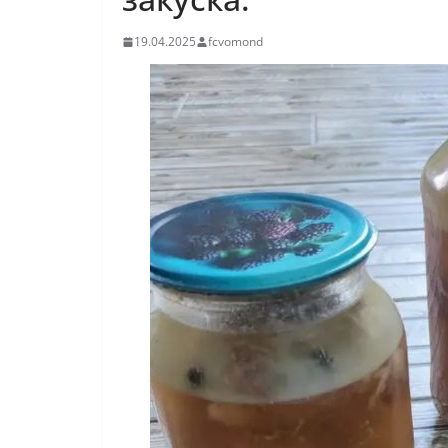
19.04.2025
fcvomond