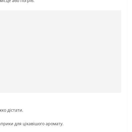
ісце або погріб.
ко дістати.
прики для цікавішого аромату.