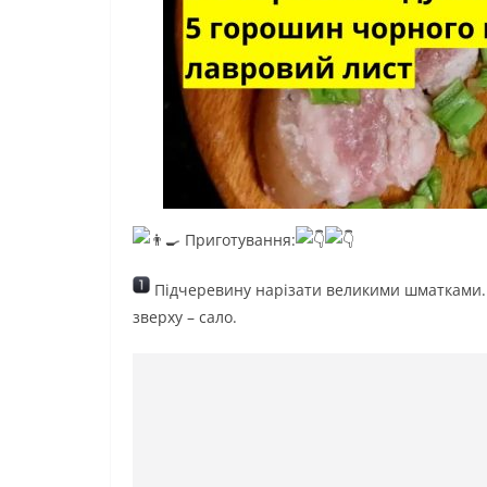
Приготування:
Підчеревину нарізати великими шматками. У 
зверху – сало.