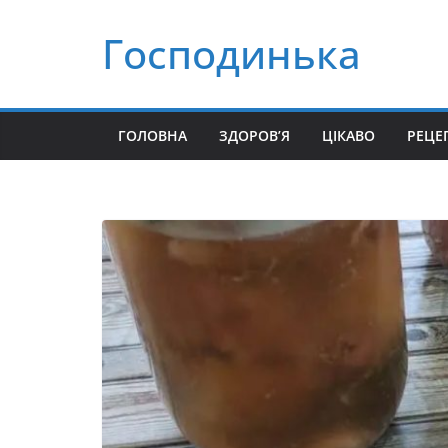
Перейти
Господинька
до
вмісту
ГОЛОВНА
ЗДОРОВ’Я
ЦІКАВО
РЕЦЕ