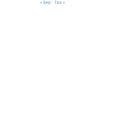
« Бер
Тра »