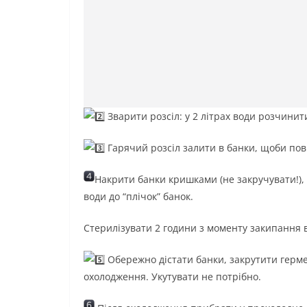
Зварити розсіл: у 2 літрах води розчинити
Гарячий розсіл залити в банки, щоби пов
Накрити банки кришками (не закручувати!),
води до “плічок” банок.
Стерилізувати 2 години з моменту закипання 
Обережно дістати банки, закрутити герм
охолодження. Укутувати не потрібно.