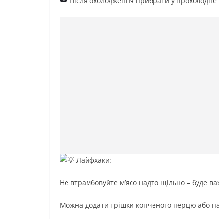
Після охолодження прибрати у прохолодне м
Лайфхаки:
Не втрамбовуйте м’ясо надто щільно – буде важ
Можна додати трішки копченого перцю або па