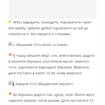
М’ясо відварити, охолодити, перекрутити через
м’ясорубку. Цибулю дрібно підсмажити на олії до
золотистості. Все змішати зі спеціями.
Вершкове тісто (м’яке та ніжне):
В чашці змішати яйце, сіль, влити молоко, додати
в
просіяне борошно, розтоплене масло. Замісити
тісто, підсипаючи відкладене борошно. Вимісити,
дати постояти в пакеті 10 хв, знову вимісити.
Заварне тісто (бюджетний варіант):
До борошна додати сіль, цукор, олію. Влити окріп,
замісити ложкою, потім руками. Дати настоятися 15-