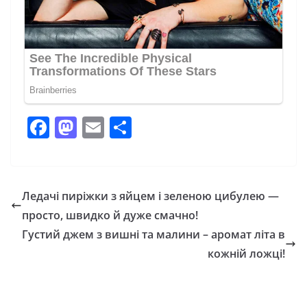
F
M
E
П
a
a
m
о
c
st
ai
ді
e
o
l
л
Ледачі пиріжки з яйцем і зеленою цибулею —
b
d
и
просто, швидко й дуже смачно!
o
o
т
Густий джем з вишні та малини – аромат літа в
o
n
и
кожній ложці!
k
с
я