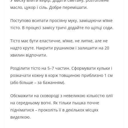
У миску влити кефір, додати сметану, розтоплене
масло, цукор і сіль. Добре перемішати.
Поступово всипати просіяну муку, замішуючи м’яке
тісто. В процесі замісу тричі додайте по щіпці соди.
Тісто має
бути еластичне, м’яке, не липке, але не
надто круте. Накрити рушником і залишити на 20
хвилин відпочити.
Розділити тісто на 5–7 частин. Сформувати кульки і
розкачати кожну в корж товщиною приблизно 1 см
(або більше – за бажанням).
Обсмажити на сковороді з невеликою кількістю олії
на середньому вогні. Як тільки пышка почне
підніматися – проколіть її в декількох місцях
виделкою.