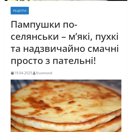
РЕЦЕПТИ
Пампушки по-
селянськи – м’які, пухкі
та надзвичайно смачні
просто з пательні!
19.04.2025
fcvomond