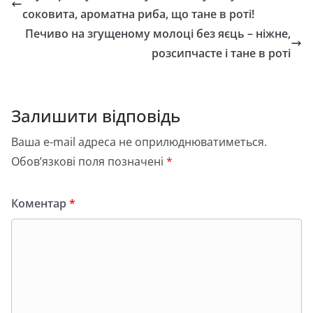
b
d
и
соковита, ароматна риба, що тане в роті!
o
o
т
Печиво на згущеному молоці без яєць – ніжне,
o
n
и
розсипчасте і тане в роті
k
с
я
Залишити відповідь
Ваша e-mail адреса не оприлюднюватиметься.
Обов’язкові поля позначені
*
Коментар
*