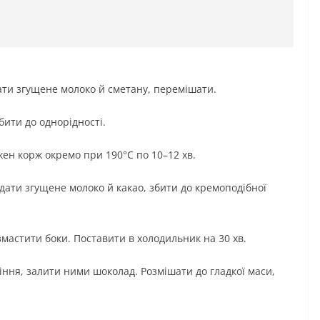
дати згущене молоко й сметану, перемішати.
бити до однорідності.
ожен корж окремо при 190°C по 10–12 хв.
дати згущене молоко й какао, збити до кремоподібної
мастити боки. Поставити в холодильник на 30 хв.
іння, залити ними шоколад. Розмішати до гладкої маси,