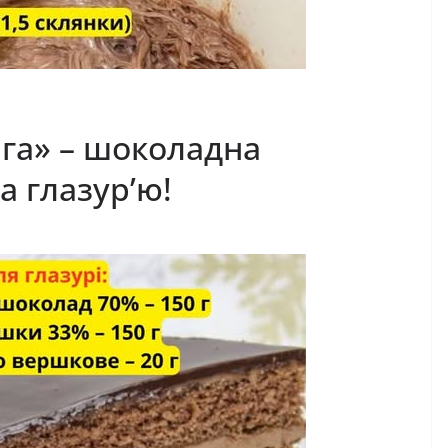
га» – шоколадна
а глазур’ю!