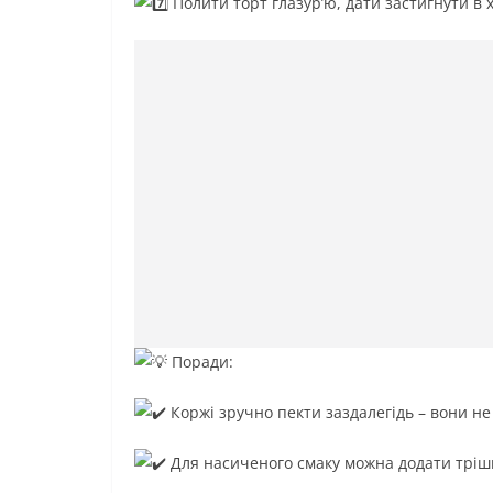
Полити торт глазур’ю, дати застигнути в 
Поради:
Коржі зручно пекти заздалегідь – вони не
Для насиченого смаку можна додати тріш