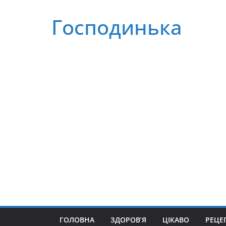
Перейти
Господинька
до
вмісту
ГОЛОВНА
ЗДОРОВ’Я
ЦІКАВО
РЕЦЕ