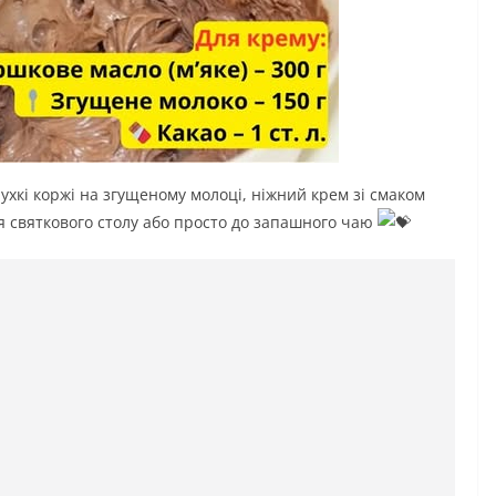
ухкі коржі на згущеному молоці, ніжний крем зі смаком
ля святкового столу або просто до запашного чаю