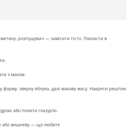
сметану, розпушувач — замісити тісто. Покласти в
ти.
ати з маком.
у форму, зверху яблука, далі макову масу. Накрити рештою
удрою або полити глазур’ю.
у або вишневу — що любите