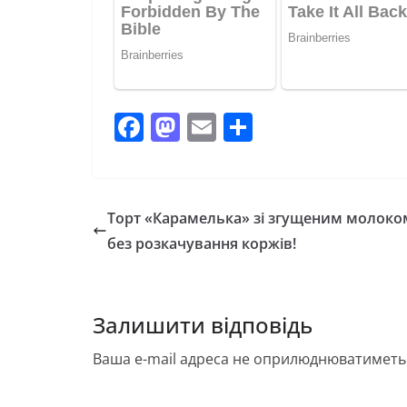
F
M
E
П
a
a
m
о
c
st
ai
ді
e
o
l
л
Торт «Карамелька» зі згущеним молок
b
d
и
без розкачування коржів!
o
o
т
o
n
и
Залишити відповідь
k
с
я
Ваша e-mail адреса не оприлюднюватиметь