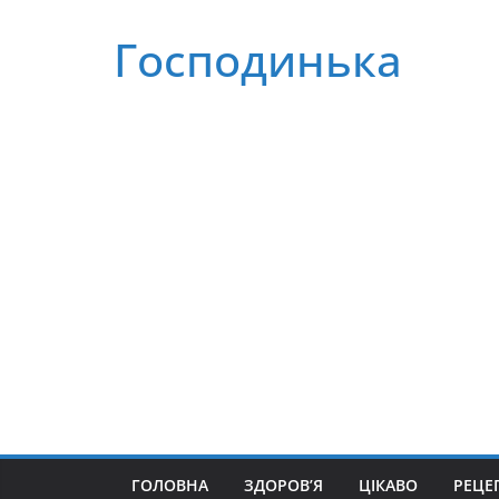
Перейти
Господинька
до
вмісту
ГОЛОВНА
ЗДОРОВ’Я
ЦІКАВО
РЕЦЕ