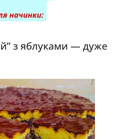
й” з яблуками — дуже