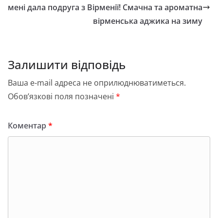
o
n
и
мені дала подруга з Вірменії! Смачна та ароматна
вірменська аджика на зиму
k
с
я
Залишити відповідь
Ваша e-mail адреса не оприлюднюватиметься.
Обов’язкові поля позначені
*
Коментар
*