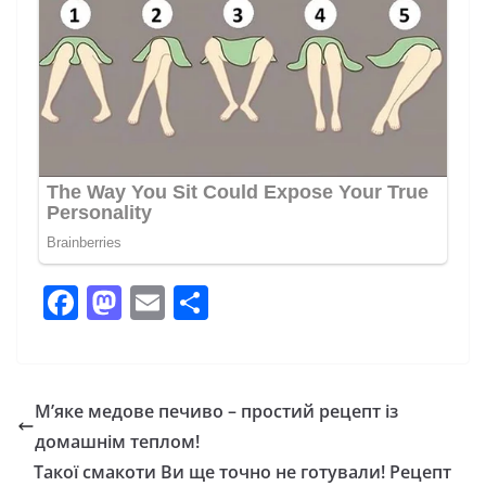
F
M
E
П
a
a
m
о
c
st
ai
ді
e
o
l
л
М’яке медове печиво – простий рецепт із
b
d
и
домашнім теплом!
o
o
т
Такої смакоти Ви ще точно не готували! Рецепт