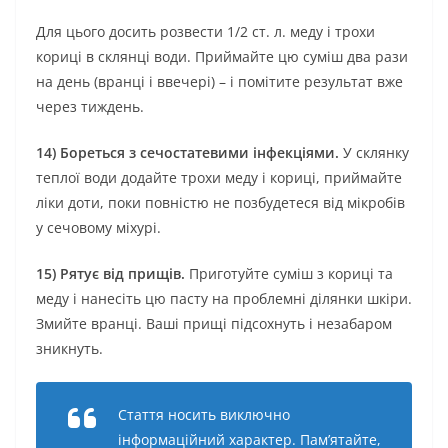
Для цього досить розвести 1/2 ст. л. меду і трохи
кориці в склянці води. Приймайте цю суміш два рази
на день (вранці і ввечері) – і помітите результат вже
через тиждень.
14) Бореться з сечостатевими інфекціями.
У склянку
теплої води додайте трохи меду і кориці, приймайте
ліки доти, поки повністю не позбудетеся від мікробів
у сечовому міхурі.
15) Рятує від прищів.
Приготуйте суміш з кориці та
меду і нанесіть цю пасту на проблемні ділянки шкіри.
Змийте вранці. Ваші прищі підсохнуть і незабаром
зникнуть.
Стаття носить виключно
інформаційний характер. Пам’ятайте,