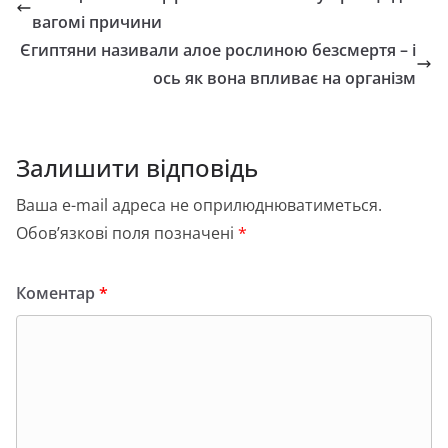
b
d
и
вагомі причини
o
o
т
Єгиптяни називали алое рослиною безсмертя – і
o
n
и
ось як вона впливає на організм
k
с
я
Залишити відповідь
Ваша e-mail адреса не оприлюднюватиметься.
Обов’язкові поля позначені
*
Коментар
*