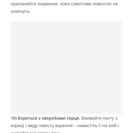
припиняйте лікування, поки симптоми повністю не
зникнуть.
10) Бореться з хворобами серця.
Вживайте пасту з
кориці і меду замість варення – намастіть її на хліб і
снідайте так кожен день.