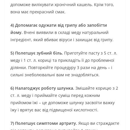
допоможе вилікувати хронічний кашель. Крім того,
вона має прекрасний смак.
4) Допомагає одужати від грипу або запобігти
йому.
Вчені виявили в складі меду натуральний
інгредієнт, який вбиває віруси і захищає від грипу.
5) Полегшує зубний біль.
Приготуйте пасту з 5 ст. л.
меду і 1 ст. л. кориці та прикладіть її до проблемної
ділянки. Повторюйте процедуру 3 рази на день – і
сильні знеболювальні вам не знадобляться.
6) Налагоджує роботу шлунка.
Змішайте корицю з 2
ст. л. меду і приймайте суміш перед кожним
прийомом їжі – це допоможе шлунку засвоїти важку
їжу і врятує вас від підвищеної кислотності.
7) Полегшує симптоми артриту.
Якщо ви страждаєте