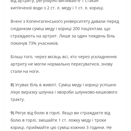
від артриту, регулярно випивайте 1 стакан
кип’яченої води з 2 ст. л. меду і 1 ст. л. кориці.
Вчені з Копенгагенського університету давали перед
сніданком суміш меду і кориці 200 пацієнтам, що
страждають на артрит. Лише за один тиждень біль
покинув 73% учасників.
Більш того, через місяць всі, хто через ускладнення
артриту не могли нормально пересуватися, знову
стали на ноги.
8)
Усуває біль в животі. Суміш меду і кориці успішно
лікує виразку шлунка і хвороби шлунково-кишкового
тракту.
9)
Рятує від болю в горлі. Якщо ви страждаєте від
болю в горлі, змішайте 1 ст. ложку меду і трохи
кориці, приймайте цю суміш кожних 3 години. Не