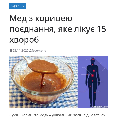
ЗДОРОВ’Я
Мед з корицею –
поєднання, яке лікує 15
хвороб
23.11.2025
fcvomond
Суміш кориці та меду – унікальний засіб від багатьох