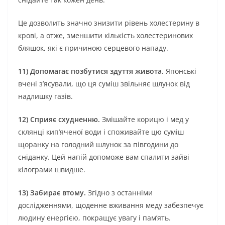
Це дозволить значно знизити рівень холестерину в
крові, а отже, зменшити кількість холестеринових
бляшок, які є причиною серцевого нападу.
11) Допомагає позбутися здуття живота.
Японські
вчені з’ясували, що ця суміш звільняє шлунок від
надлишку газів.
12) Сприяє схудненню.
Змішайте корицю і мед у
склянці кип’яченої води і споживайте цю суміш
щоранку на голодний шлунок за півгодини до
сніданку. Цей напій допоможе вам спалити зайві
кілограми швидше.
13) Забирає втому.
Згідно з останніми
дослідженнями, щоденне вживання меду забезпечує
людину енергією, покращує увагу і пам’ять.