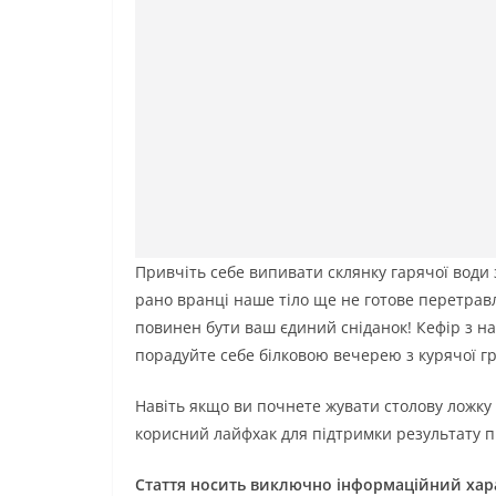
Привчіть себе випивати склянку гарячої води з
рано вранці наше тіло ще не готове перетравл
повинен бути ваш єдиний сніданок! Кефір з на
порадуйте себе білковою вечерею з курячої гр
Навіть якщо ви почнете жувати столову ложку 
корисний лайфхак для підтримки результату 
Стаття носить виключно інформаційний хара