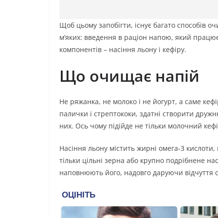
Щоб цьому запобігти, існує багато способів 
м’яких: введення в раціон напою, який працює
компонентів – насіння льону і кефіру.
Що очищає напій
Не ряжанка, не молоко і не йогурт, а саме кефі
палички і стрептококи, здатні створити дружн
них. Ось чому підійде не тільки молочний кефір
Насіння льону містить жирні омега-3 кислоти,
тільки цільні зерна або крупно подрібнене н
наповнюють його, надовго даруючи відчуття 