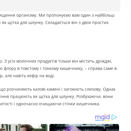
очищення організму. Ми пропонуємо вам один з найбільш
 як щітка для шлунку. Складається він з двох простих
р. З усіх молочних продуктів тільки він містить дріжджі,
ю флору в товстому і тонкому кишечнику, – справа саме в
, але навіть кефір на воді.
 що розчиняють калові камені і загоюють слизову. Однак
асіння працюють як щітка для шлунку. Розбухаючи, вони
ситості і одночасно очищаючи стінки кишечника.