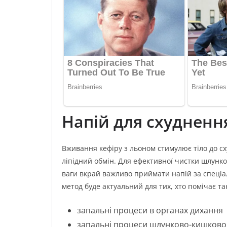
Напій для схудненн
Вживання кефіру з льоном стимулює тіло до сх
ліпідний обмін. Для ефективної чистки шлунко
ваги вкрай важливо приймати напій за спеціал
метод буде актуальний для тих, хто помічає так
запальні процеси в органах дихання
запальні процеси шлунково-кишкового