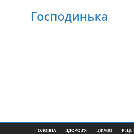
Перейти
Господинька
до
вмісту
ГОЛОВНА
ЗДОРОВ’Я
ЦІКАВО
РЕЦЕ