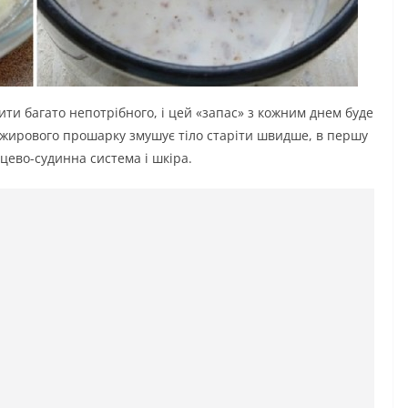
ти багато непотрібного, і цей «запас» з кожним днем ​​буде
і жирового прошарку змушує тіло старіти швидше, в першу
цево-судинна система і шкіра.