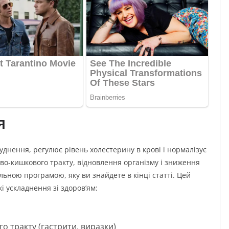
я
уднення, регулює рівень холестерину в крові і нормалізує
во-кишкового тракту, відновлення організму і зниження
ьною програмою, яку ви знайдете в кінці статті. Цей
і ускладнення зі здоров’ям:
 тракту (гастрити, виразки)