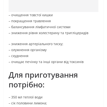
– очищення товстої кишки
– покращення травлення
– балансування лімфатичної системи
– зниження рівня холестерину та тригліцеридів
– зниження артеріального тиску;
– олужнення організму
– схуднення
– очищає печінку та інші органи від токсинів
Для приготування
потрібно:
– 350 мл теплої води
– сік половини лимона;