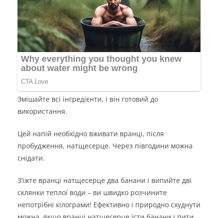
Змішайте всі інгредієнти, і він готовий до
використання.
Цей напій необхідно вживати вранці, після
пробудження, натщесерце. Через півгодини можна
снідати.
З’їжте вранці натщесерце два банани і випийте дві
склянки теплої води – ви швидко розчините
непотрібні кілограми! Ефективно і природно схуднути
можна, якщо вранці натщесерце їсти банани і пити