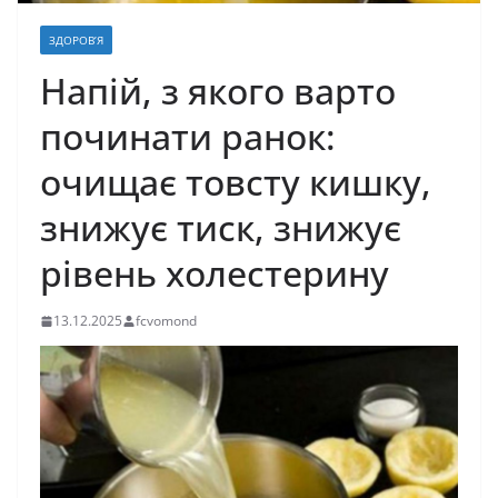
ЗДОРОВ’Я
Напій, з якого варто
починати ранок:
очищає товсту кишку,
знижує тиск, знижує
рівень холестерину
13.12.2025
fcvomond