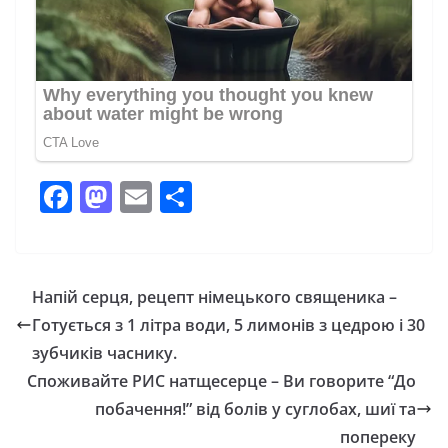
F
M
E
П
a
a
m
о
c
st
ai
ді
e
o
l
л
Напій серця, рецепт німецького священика –
b
d
и
Готується з 1 літра води, 5 лимонів з цедрою і 30
o
o
т
зубчиків часнику.
o
n
и
Споживайте РИС натщесерце – Ви говорите “До
побачення!” від болів у суглобах, шиї та
k
с
попереку