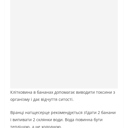
Клітковина в бананах допомагає виводити токсини з
організму і дає відчуття ситості.
Вранці натщесерце рекомендується з’їдати 2 банани
і випивати 2 склянки води. Вода повинна бути
теплішою, а не холодною.