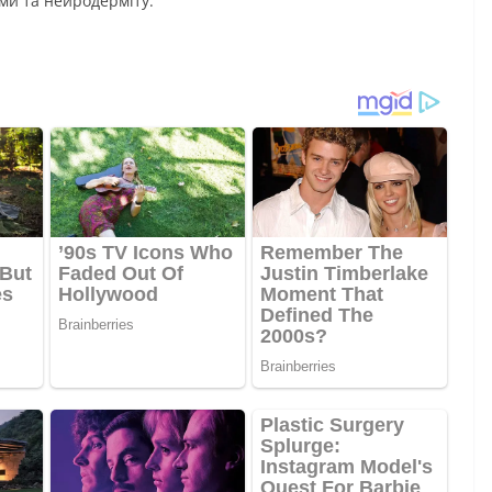
ми та нейродерміту.