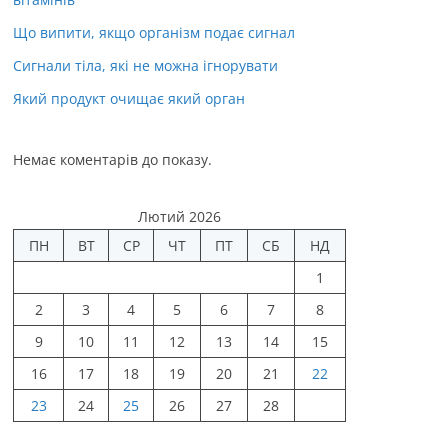
Що випити, якщо організм подає сигнал
Сигнали тіла, які не можна ігнорувати
Який продукт очищає який орган
Немає коментарів до показу.
Лютий 2026
ПН
ВТ
СР
ЧТ
ПТ
СБ
НД
1
2
3
4
5
6
7
8
9
10
11
12
13
14
15
16
17
18
19
20
21
22
23
24
25
26
27
28