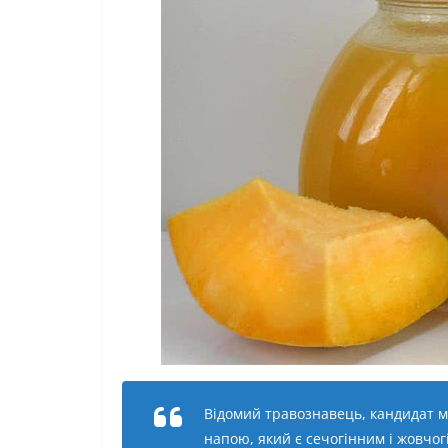
Відомий травознавець, кандидат м
напою, який є сечогінним і жовчог