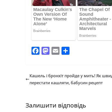
F
M
E
П
a
a
m
о
c
st
ai
ді
e
o
l
л
Кашель і бронхіт пройде у мить! Як шви
b
d
и
перестати кашляти, бабусин рецепт
o
o
т
o
n
и
Залишити відповідь
k
с