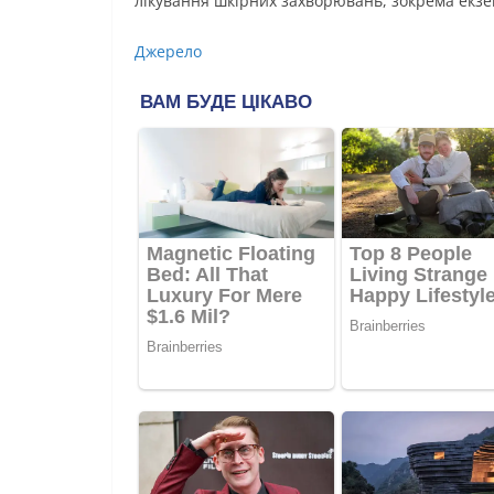
лікування шкірних захворювань, зокрема екзе
Джерело