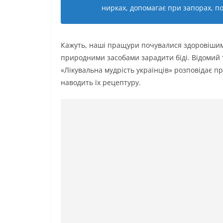
нирках, допомагає при запорах, п
Кажуть, наші пращури почувалися здоровішими 
природними засобами зарадити біді. Відомий 
«Лікувальна мудрість українців» розповідає п
наводить їх рецептуру.