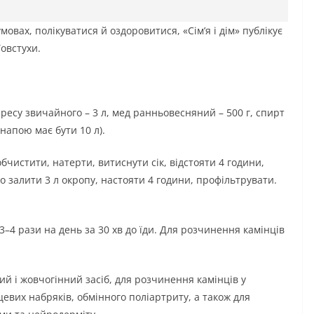
овах, полікуватися й оздоровитися, «Сім’я і дім» публікує
Товстухи.
вересу звичайного – 3 л, мед ранньовесняний – 500 г, спирт
 напою має бути 10 л).
бчистити, натерти, витиснути сік, відстояти 4 години,
о залити 3 л окропу, настояти 4 години, профільтрувати.
3–4 рази на день за 30 хв до їди. Для розчинення камінців
ий і жовчогінний засіб, для розчинення камінців у
рцевих набряків, обмінного поліартриту, а також для