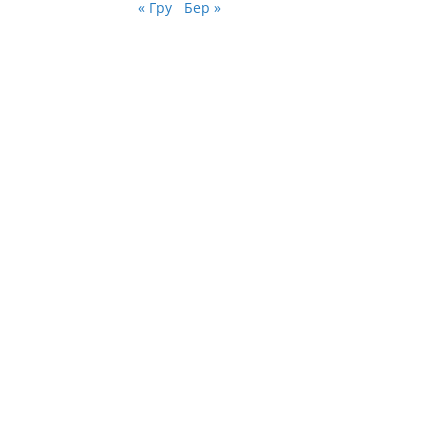
« Гру
Бер »