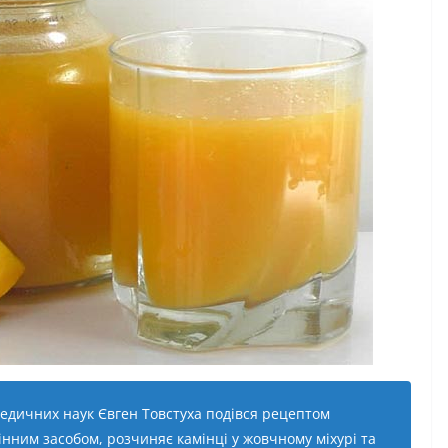
едичних наук Євген Товстуха подівся рецептом
інним засобом, розчиняє камінці у жовчному міхурі та