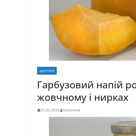
ЗДОРОВ’Я
Гарбузовий напій ро
жовчному і нирках
25.02.2026
fcvomond