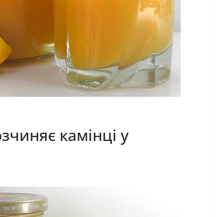
зчиняє камінці у