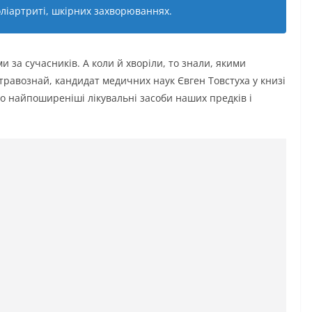
оліартриті, шкірних захворюваннях.
за сучасників. А коли й хворіли, то знали, якими
травознай, кандидат медичних наук Євген Товстуха у книзі
ро найпоширеніші лікувальні засоби наших предків і