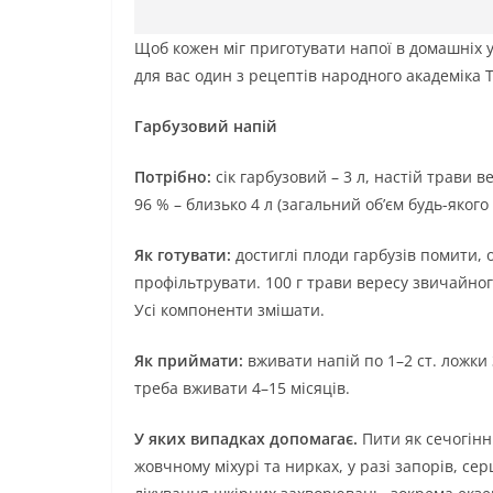
Щоб кожен міг приготувати напої в домашніх ум
для вас один з рецептів народного академіка 
Гарбузовий напій
Потрібно:
сік гарбузовий – 3 л, настій трави 
96 % – близько 4 л (загальний об’єм будь-якого
Як готувати:
достиглі плоди гарбузів помити, о
профільтрувати. 100 г трави вересу звичайног
Усі компоненти змішати.
Як приймати:
вживати напій по 1–2 ст. ложки 
треба вживати 4–15 місяців.
У яких випадках допомагає.
Пити як сечогінн
жовчному міхурі та нирках, у разі запорів, се