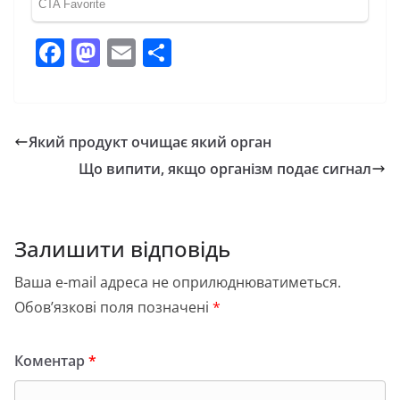
F
M
E
П
a
a
m
о
c
st
ai
ді
e
o
l
л
Який продукт очищає який орган
b
d
и
Що випити, якщо організм подає сигнал
o
o
т
o
n
и
k
с
Залишити відповідь
я
Ваша e-mail адреса не оприлюднюватиметься.
Обов’язкові поля позначені
*
Коментар
*