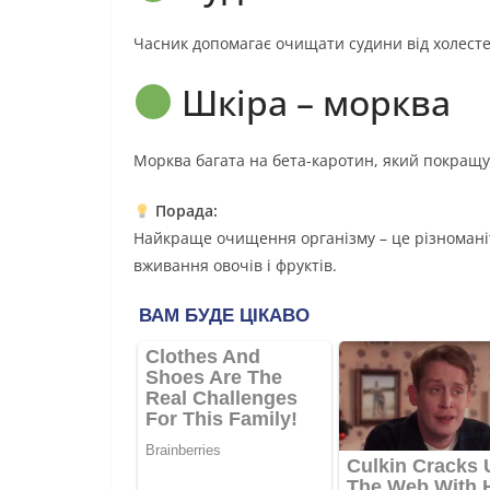
Часник допомагає очищати судини від холестер
Шкіра – морква
Морква багата на бета-каротин, який покращу
Порада:
Найкраще очищення організму – це різноманіт
вживання овочів і фруктів.