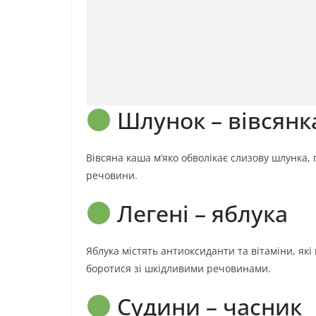
Шлунок – вівсянк
Вівсяна каша м’яко обволікає слизову шлунка
речовини.
Легені – яблука
Яблука містять антиоксиданти та вітаміни, як
боротися зі шкідливими речовинами.
Судини – часник