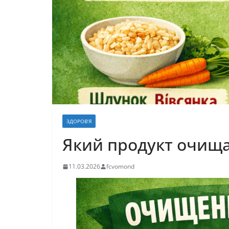
ЗДОРОВ’Я
Який продукт очища
11.03.2026
fcvomond