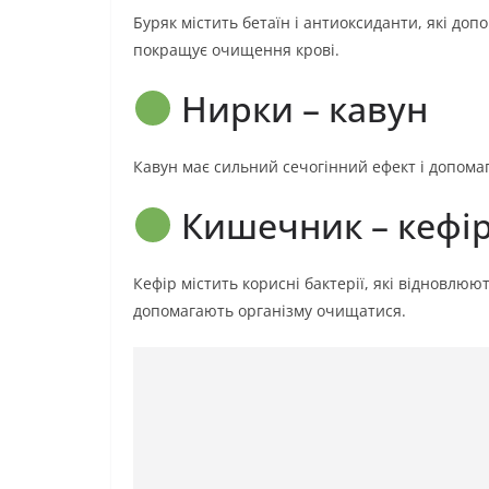
Буряк містить бетаїн і антиоксиданти, які доп
покращує очищення крові.
Нирки – кавун
Кавун має сильний сечогінний ефект і допомаг
Кишечник – кефі
Кефір містить корисні бактерії, які відновл
допомагають організму очищатися.