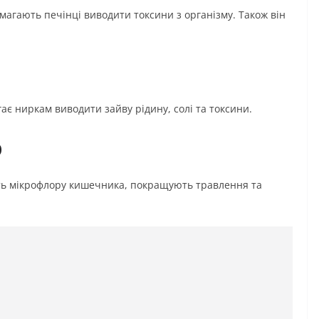
омагають печінці виводити токсини з організму. Також він
ає ниркам виводити зайву рідину, солі та токсини.
р
юють мікрофлору кишечника, покращують травлення та