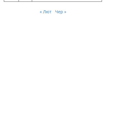
« Лют
Чер »