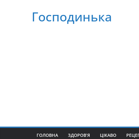
Перейти
Господинька
до
вмісту
ГОЛОВНА
ЗДОРОВ’Я
ЦІКАВО
РЕЦЕ