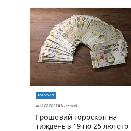
e
o
l
л
b
d
и
o
o
т
o
n
и
k
с
я
ГОРОСКОП
19.02.2024
fcvomond
Грошовий гороскоп на
тиждень з 19 по 25 лютого