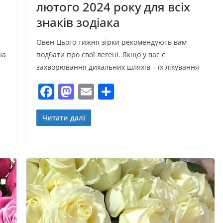
лютого 2024 року для всіх
знаків зодіака
Овен Цього тижня зірки рекомендують вам
на
подбати про свої легені. Якщо у вас є
захворювання дихальних шляхів – їх лікування
F
M
E
П
a
a
m
о
c
st
ai
ді
Читати далі
e
o
l
л
b
d
и
o
o
т
o
n
и
k
с
я