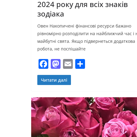
2024 року для всіх знаків
зодіака
Овен Накопичені фінансові ресурси бажано
рівномірно розподілити на найближчий час і 
майбутні свята. Якщо підвернеться додаткова
робота, не поспішайте
F
M
E
П
a
a
m
о
c
st
ai
ді
Читати далі
e
o
l
л
b
d
и
o
o
т
o
n
и
k
с