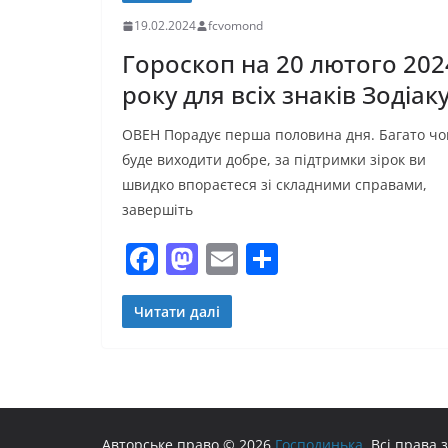
19.02.2024
fcvomond
Гороскоп на 20 лютого 202
року для всіх знаків Зодіак
ОВЕН Порадує перша половина дня. Багато чо
буде виходити добре, за підтримки зірок ви
швидко впораєтеся зі складними справами,
завершіть
F
M
E
П
a
a
m
о
c
st
ai
ді
Читати далі
e
o
l
л
b
d
и
o
o
т
Авторське право © 2026
Господинька
. Всі права