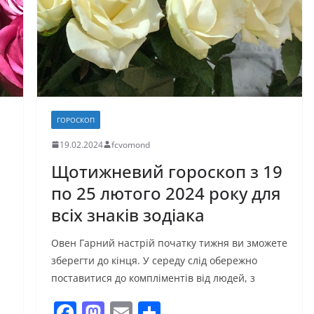
ГОРОСКОП
19.02.2024
fcvomond
Щотижневий гороскоп з 19
по 25 лютого 2024 року для
всіх знаків зодіака
Овен Гарний настрій початку тижня ви зможете
зберегти до кінця. У середу слід обережно
поставитися до компліментів від людей, з
F
M
E
П