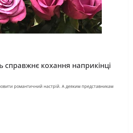
уть справжнє кохання наприкінці
зловити романтичний настрій. А деяким представникам