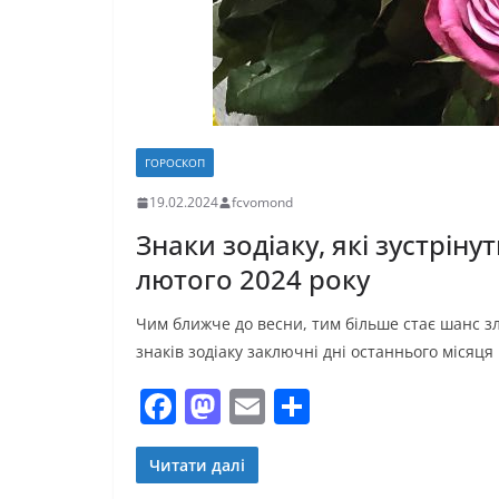
ГОРОСКОП
19.02.2024
fcvomond
Знаки зодіаку, які зустрін
лютого 2024 року
Чим ближче до весни, тим більше стає шанс 
знаків зодіаку заключні дні останнього місяця
F
M
E
П
a
a
m
о
c
st
ai
ді
Читати далі