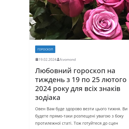
я
ГОРОСКОП
19.02.2024
fcvomond
Любовний гороскоп на
тиждень з 19 по 25 лютого
2024 року для всіх знаків
зодіака
Овен Вам буде здорово везти цього тижня. Ви
будете прямо-таки розпещені увагою з боку
протилежної статі. Тож готуйтеся до сцен