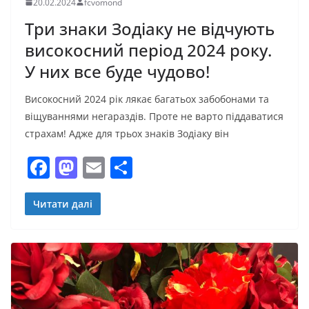
20.02.2024
fcvomond
Три знаки Зодіаку не відчують
високосний період 2024 року.
У них все буде чудово!
Високосний 2024 рік лякає багатьох забобонами та
віщуваннями негараздів. Проте не варто піддаватися
страхам! Адже для трьох знаків Зодіаку він
F
M
E
П
a
a
m
о
c
st
ai
ді
Читати далі
e
o
l
л
b
d
и
o
o
т
o
n
и