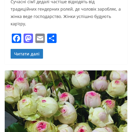
Сучасні сім’ї дедалі частіше відходять від
традиційних гендерних ролей, де чоловік заробляє, а
жінка веде господарство. Жінки успішно будують
кар’єру,
F
M
E
П
a
a
m
о
c
st
ai
ді
Читати далі
e
o
l
л
b
d
и
o
o
т
o
n
и
k
с
я