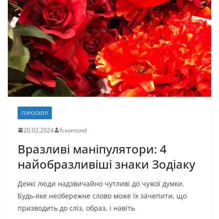
k
с
я
ГОРОСКОП
20.02.2024
fcvomond
Вразливі маніпулятори: 4
найобразливіші знаки Зодіаку
Деякі люди надзвичайно чутливі до чужої думки.
Будь-яке необережне слово може їх зачепити, що
призводить до сліз, образ, і навіть