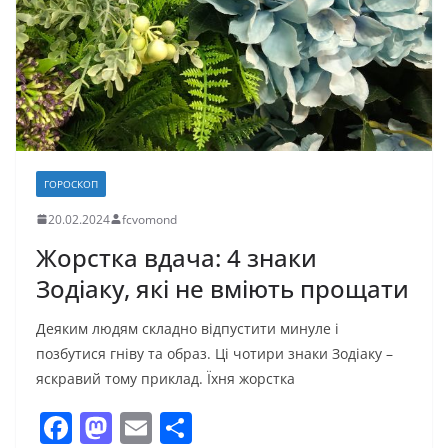
ГОРОСКОП
20.02.2024
fcvomond
Жорстка вдача: 4 знаки
Зодіаку, які не вміють прощати
Деяким людям складно відпустити минуле і
позбутися гніву та образ. Ці чотири знаки Зодіаку –
яскравий тому приклад. Їхня жорстка
F
M
E
П