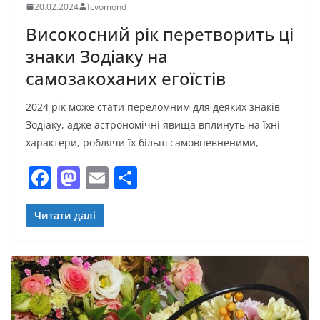
20.02.2024
fcvomond
Високосний рік перетворить ці
знаки Зодіаку на
самозакоханих егоїстів
2024 рік може стати переломним для деяких знаків
Зодіаку, адже астрономічні явища вплинуть на їхні
характери, роблячи їх більш самовпевненими,
F
M
E
П
a
a
m
о
c
st
ai
ді
Читати далі
e
o
l
л
b
d
и
o
o
т
o
n
и