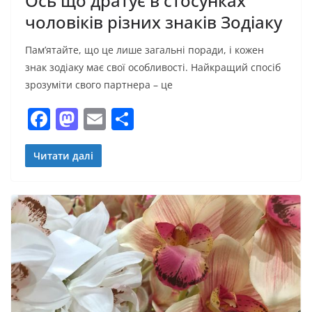
Ось що дратує в стосунках
чоловіків різних знаків Зодіаку
Пам’ятайте, що це лише загальні поради, і кожен
знак зодіаку має свої особливості. Найкращий спосіб
зрозуміти свого партнера – це
F
M
E
П
a
a
m
о
c
st
ai
ді
Читати далі
e
o
l
л
b
d
и
o
o
т
o
n
и
k
с
я