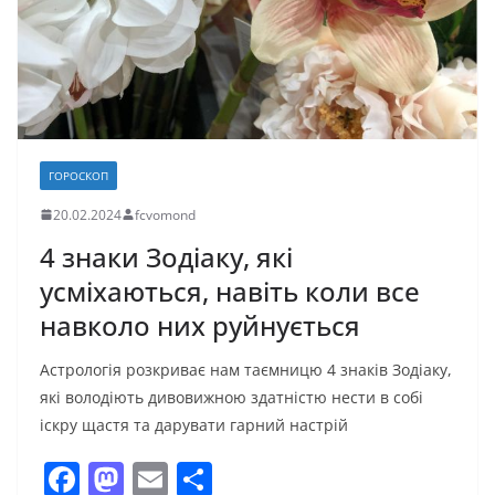
ГОРОСКОП
20.02.2024
fcvomond
4 знаки Зодіаку, які
усміхаються, навіть коли все
навколо них руйнується
Астрологія розкриває нам таємницю 4 знаків Зодіаку,
які володіють дивовижною здатністю нести в собі
іскру щастя та дарувати гарний настрій
F
M
E
П