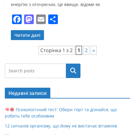
енергію з оточуючих. Це явище, відоме як
F
M
E
П
a
a
m
о
c
st
ai
ді
Читати далі
e
o
l
л
Сторінка 1 з 2
1
2
»
b
d
и
o
o
т
Пошук
o
n
и
k
с
Недавні записи
я
Психологічний тест: Обери торт та дізнайся, що
робить тебе особливим
12 сигналів організму, що йому не вистачає вітамінів