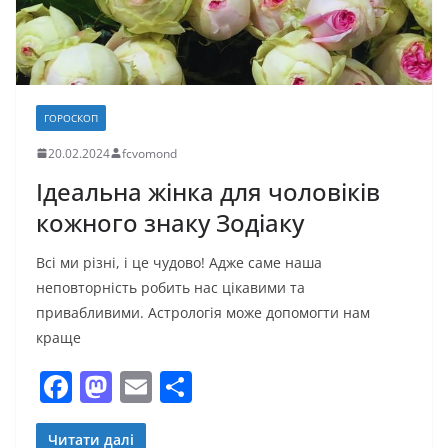
ГОРОСКОП
20.02.2024
fcvomond
Ідеальна жінка для чоловіків
кожного знаку Зодіаку
Всі ми різні, і це чудово! Адже саме наша
неповторність робить нас цікавими та
привабливими. Астрологія може допомогти нам
краще
F
M
E
П
a
a
m
о
Читати далі