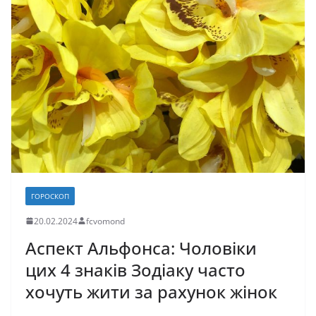
o
o
т
o
n
и
k
с
я
ГОРОСКОП
20.02.2024
fcvomond
Аспект Альфонса: Чоловіки
цих 4 знаків Зодіаку часто
хочуть жити за рахунок жінок