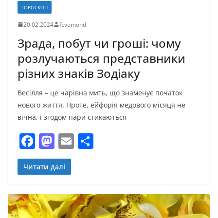
ГОРОСКОП
20.02.2024
fcvomond
Зрада, побут чи гроші: чому
розлучаються представники
різних знаків Зодіаку
Весілля – це чарівна мить, що знаменує початок
нового життя. Проте, ейфорія медового місяця не
вічна, і згодом пари стикаються
F
M
E
П
a
a
m
о
c
st
ai
ді
Читати далі
e
o
l
л
b
d
и