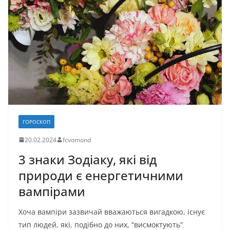
k
с
я
ГОРОСКОП
20.02.2024
fcvomond
3 знаки Зодіаку, які від
природи є енергетичними
вампірами
Хоча вампіри зазвичай вважаються вигадкою, існує
тип людей, які, подібно до них, “висмоктують”