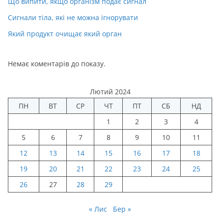
Що випити, якщо організм подає сигнал
Сигнали тіла, які не можна ігнорувати
Який продукт очищає який орган
Немає коментарів до показу.
Лютий 2024
ПН
ВТ
СР
ЧТ
ПТ
СБ
НД
1
2
3
4
5
6
7
8
9
10
11
12
13
14
15
16
17
18
19
20
21
22
23
24
25
26
27
28
29
« Лис
Бер »