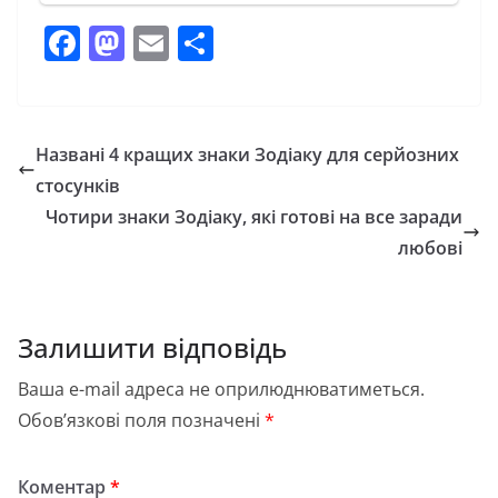
F
M
E
П
a
a
m
о
c
st
ai
ді
e
o
l
л
Названі 4 кращих знаки Зодіаку для серйозних
b
d
и
стосунків
o
o
т
Чотири знаки Зодіаку, які готові на все заради
o
n
и
любові
k
с
я
Залишити відповідь
Ваша e-mail адреса не оприлюднюватиметься.
Обов’язкові поля позначені
*
Коментар
*