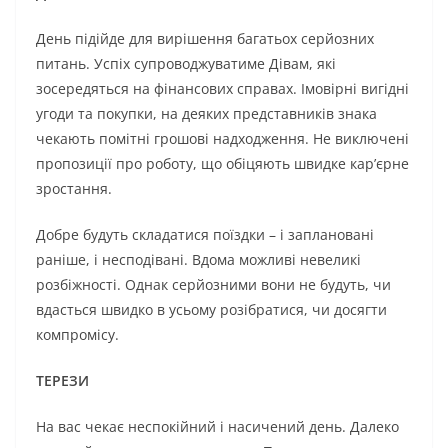
День підійде для вирішення багатьох серйозних
питань. Успіх супроводжуватиме Дівам, які
зосередяться на фінансових справах. Імовірні вигідні
угоди та покупки, на деяких представників знака
чекають помітні грошові надходження. Не виключені
пропозиції про роботу, що обіцяють швидке кар’єрне
зростання.
Добре будуть складатися поїздки – і заплановані
раніше, і несподівані. Вдома можливі невеликі
розбіжності. Однак серйозними вони не будуть, чи
вдасться швидко в усьому розібратися, чи досягти
компромісу.
ТЕРЕЗИ
На вас чекає неспокійний і насичений день. Далеко