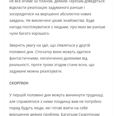
не все йтиме за планом, деяким Терезам доведеться
відкласти реалізацію задуманого раніше і
зосередитися на вирішенні абсолютно нових
завдань. Не виключені цікаві знайомства. Буде
нагода поспілкуватися з людьми, про яких ви раніше
чули багато хорошого.
Зверніть увагу на ідеї, що з’являться у другій
половині дня. Спочатку вони можуть здатися
фантастичними, нескінченно далекими від
реальності, проте трохи згодом стане ясно, що
задумане можна реалізувати.
СКОРПІОН
У першій половині дня можуть виникнути труднощі,
але справлятися з ними поодинці вам не потрібно:
поряд будуть люди, які готові взяти на себе
вирішення деяких проблем. Багатьом Скорпіонам