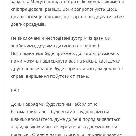
завдань. Можуть нагадати про себе люди, з якими ви
співпрацювали раніше. Вони запропонують щось
цікаве і інтуїція підкаже, що варто погоджуватися без
довгих роздумів.
Не виключені й несподівані зустрічі із давніми
знайомими, друзями дитинства та юності.
Поспілкуватися буде приємно, до того ж, розмови з
ними можуть наштовхнути вас на якісь цікаві думки.
Друга половина дня буде сприятливою для домашніх
справ, вирішення побутових питань.
РАК
День навряд чи буде легким і абсолютно
безхмарним, але з будь-якими труднощами ви
швидко впораєтеся. Дуже до речі поряд виявляться
люди, до яких можна звернутися за допомогою чи
порадою. Стане в нагоді і досвід, отриманий давним-