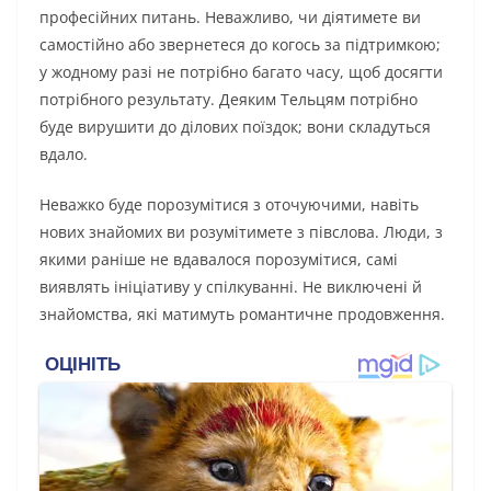
професійних питань. Неважливо, чи діятимете ви
самостійно або звернетеся до когось за підтримкою;
у жодному разі не потрібно багато часу, щоб досягти
потрібного результату. Деяким Тельцям потрібно
буде вирушити до ділових поїздок; вони складуться
вдало.
Неважко буде порозумітися з оточуючими, навіть
нових знайомих ви розумітимете з півслова. Люди, з
якими раніше не вдавалося порозумітися, самі
виявлять ініціативу у спілкуванні. Не виключені й
знайомства, які матимуть романтичне продовження.