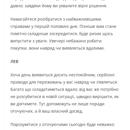
давно; завдяки йому ви ухвалите вірні рішення.
Намагайтеся розібратися з найважливішими
справами у першій половині дня. Пізніше вам стане
помітно складніше зосередитися, буде ризик щось
випустити з уваги. Увечері небажано робити
покупки, вони навряд чи виявляться вдалими.
ЛЕВ
Хоча день виявиться досить неспокійним, серйозні
приводи для переживань у вас навряд чи з’являться.
Багато що складатиметься вдало; від вас же потрібно
не розгубитися в новій ситуації, швидко вирішити, як
ви діятимете. Тут допоможуть не лише поради
оточуючих, а й ваш власний досвід.
Порозумітися з оточуючими сьогодні буде неважко: