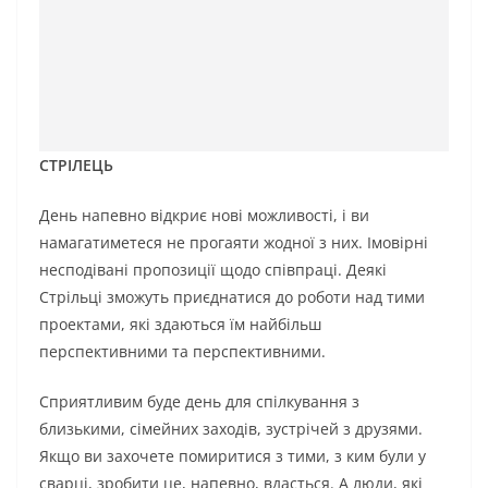
СТРІЛЕЦЬ
День напевно відкриє нові можливості, і ви
намагатиметеся не прогаяти жодної з них. Імовірні
несподівані пропозиції щодо співпраці. Деякі
Стрільці зможуть приєднатися до роботи над тими
проектами, які здаються їм найбільш
перспективними та перспективними.
Сприятливим буде день для спілкування з
близькими, сімейних заходів, зустрічей з друзями.
Якщо ви захочете помиритися з тими, з ким були у
сварці, зробити це, напевно, вдасться. А люди, які