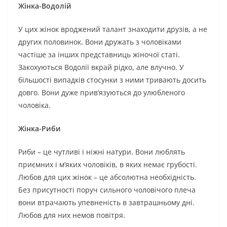
Жінка-Водолій
У цих жінок вроджений талант знаходити друзів, а не
других половинок. Вони дружать з чоловіками
частіше за інших представниць жіночої статі.
Закохуються Водолії вкрай рідко, але влучно. У
більшості випадків стосунки з ними тривають досить
довго. Вони дуже прив’язуються до улюбленого
чоловіка.
Жінка-Риби
Риби – це чутливі і ніжні натури. Вони люблять
приємних і м’яких чоловіків, в яких немає грубості.
Любов для цих жінок – це абсолютна необхідність.
Без присутності поруч сильного чоловічого плеча
вони втрачають упевненість в завтрашньому дні.
Любов для них немов повітря.