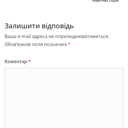
o
n
и
найчастіше
k
с
я
Залишити відповідь
Ваша e-mail адреса не оприлюднюватиметься.
Обов’язкові поля позначені
*
Коментар
*