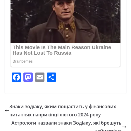
F
M
E
П
a
a
m
о
c
st
ai
ді
e
o
l
л
Знаки зодіаку, яким пощастить у фінансових
b
d
и
питаннях наприкінці лютого 2024 року
o
o
т
Астрологи назвали знаки Зодіаку, які брешуть